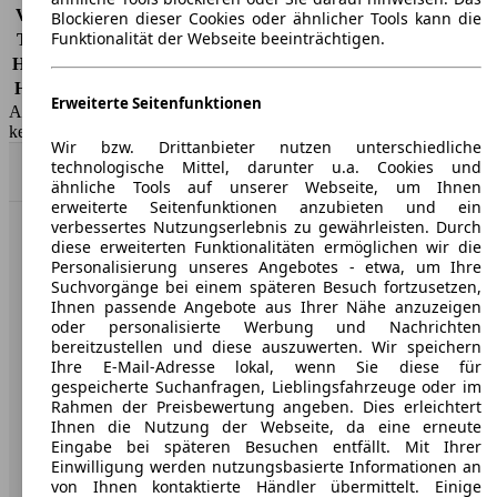
Vollkasko
-
Blockieren dieser Cookies oder ähnlicher Tools kann die
Funktionalität der Webseite beeinträchtigen.
Teilkasko
-
Haftpflicht
-
HSN/TSN
1329/ACA, 1329/ACG, 3144/ACZ, 3144/ADD
Erweiterte Seitenfunktionen
AutoScout24 GmbH übernimmt für die Richtigkeit der Angaben
keine Gewähr.
Wir bzw. Drittanbieter nutzen unterschiedliche
technologische Mittel, darunter u.a. Cookies und
Nach Oben
ähnliche Tools auf unserer Webseite, um Ihnen
erweiterte Seitenfunktionen anzubieten und ein
verbessertes Nutzungserlebnis zu gewährleisten. Durch
AutoScout24: Europaweit der größte Online-Automarkt.
diese erweiterten Funktionalitäten ermöglichen wir die
Personalisierung unseres Angebotes - etwa, um Ihre
Suchvorgänge bei einem späteren Besuch fortzusetzen,
Unternehmen
Ihnen passende Angebote aus Ihrer Nähe anzuzeigen
oder personalisierte Werbung und Nachrichten
bereitzustellen und diese auszuwerten. Wir speichern
Über AutoScout24
Ihre E-Mail-Adresse lokal, wenn Sie diese für
gespeicherte Suchanfragen, Lieblingsfahrzeuge oder im
Presse
Rahmen der Preisbewertung angeben. Dies erleichtert
Ihnen die Nutzung der Webseite, da eine erneute
Karriere
Eingabe bei späteren Besuchen entfällt. Mit Ihrer
Werbung
Einwilligung werden nutzungsbasierte Informationen an
von Ihnen kontaktierte Händler übermittelt. Einige