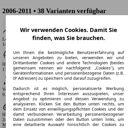
2006-2011 • 38 Varianten verfügbar
Wir verwenden Cookies. Damit Sie
finden, was Sie brauchen.
Leistung
146 PS
Um Ihnen die bestmögliche Benutzererfahrung auf
unseren Angeboten zu bieten, verwenden wir und
Drittanbieter Cookies und andere Technologien (beides
Höchstgeschwindigkeit (km/h)
gemeinsam nennen wir nachfolgend: „Cookies"), um
170 km/h
Geräteinformationen und personenbezogene Daten (z.B.
IP Adressen) zu speichern und darauf zuzugreifen.
Dadurch ist es möglich, personalisierte Werbung
Verbrauch
entsprechend Ihren Interessen auszuspielen, unser
9.5 - 10.5 l/100km
Angebot zu optimieren und dessen Verwendung zu
analysieren. Klicken Sie den Button unten rechts, um
dem Einsatz von einwilligungspflichten Cookies und der
damit verbundenen Verarbeitung personenbezogener
Hubraum
Daten zuzustimmen oder den Button unten links, um
2464 ccm
eine detaillierte Auswahl hinsichtlich der Cookies zu
Modellbezeichnung
: