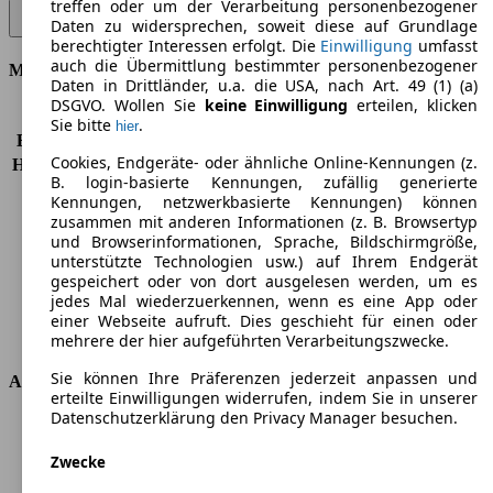
treffen oder um der Verarbeitung personenbezogener
Primastar dCi 150 L1H1 comfort Avantour (7-Si.) - 107 KW (146 PS)
Daten zu widersprechen, soweit diese auf Grundlage
(2006/09 - 2007/09)
▼
berechtigter Interessen erfolgt. Die
Einwilligung
umfasst
auch die Übermittlung bestimmter personenbezogener
Motor & Leistung
Daten in Drittländer, u.a. die USA, nach Art. 49 (1) (a)
DSGVO. Wollen Sie
keine Einwilligung
erteilen, klicken
KW (PS)
107 kW (146 PS)
Sie bitte
.
hier
Beschleunigung (0-100 km/h)
-
Cookies, Endgeräte- oder ähnliche Online-Kennungen (z.
Höchstgeschwindigkeit (km/h)
170 km/h
B. login-basierte Kennungen, zufällig generierte
Anzahl der Gänge
6
Kennungen, netzwerkbasierte Kennungen) können
Drehmoment
320 nm
zusammen mit anderen Informationen (z. B. Browsertyp
Hubraum
2464 ccm
und Browserinformationen, Sprache, Bildschirmgröße,
unterstützte Technologien usw.) auf Ihrem Endgerät
Kraftstoff
Diesel
gespeichert oder von dort ausgelesen werden, um es
Zylinder
4
jedes Mal wiederzuerkennen, wenn es eine App oder
Getriebe
Schaltgetriebe
einer Webseite aufruft. Dies geschieht für einen oder
Antriebsart
Vorderradantrieb
mehrere der hier aufgeführten Verarbeitungszwecke.
Sie können Ihre Präferenzen jederzeit anpassen und
Abmessungen
erteilte Einwilligungen widerrufen, indem Sie in unserer
Datenschutzerklärung den Privacy Manager besuchen.
Länge
4782 mm
Höhe
1947 mm
Zwecke
Breite
1904 mm