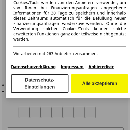
AGB
Cookies/Tools werden von den Anbietern verwendet, um
von Ihnen bei Finanzierungsanfragen angegebene
Datenschutz
Informationen für 30 Tage zu speichern und innerhalb
dieses Zeitraums automatisch für die Befüllung neuer
Impressum
Finanzierungsanfragen wiederzuverwenden. Ohne die
Verwendung solcher Cookies/Tools können solche
Erklärung zur Barrierefreiheit
erweiterten Funktionen ganz oder teilweise nicht genutzt
werden.
Service
Händler
Wir arbeiten mit 263 Anbietern zusammen.
|
|
Datenschutzerklärung
Impressum
Anbieterliste
In Verbindung bleiben
Datenschutz-
AutoScout24 für iOS
Alle akzeptieren
Einstellungen
AutoScout24 für Android