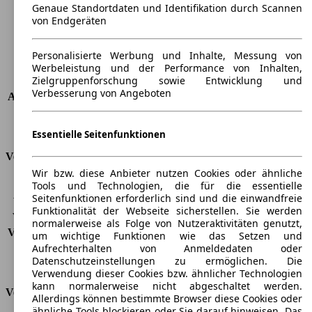
Radstand
-
Genaue Standortdaten und Identifikation durch Scannen
Maximalgewicht
-
von Endgeräten
Max. Zuladung
-
Türen
4
Personalisierte Werbung und Inhalte, Messung von
Sitze
7
Werbeleistung und der Performance von Inhalten,
Zielgruppenforschung sowie Entwicklung und
Dachlast
-
Verbesserung von Angeboten
Anhängelast (ungebremst)
750 kg
Anhängelast (gebremst)
2000 kg
Kofferraumvolumen
-
Essentielle Seitenfunktionen
Verbrauch
Wir bzw. diese Anbieter nutzen Cookies oder ähnliche
Tools und Technologien, die für die essentielle
CO2 Emissionen*
232 g/km (komb.)
Seitenfunktionen erforderlich sind und die einwandfreie
Verbrauch (Stadt)
10,5 l/100km
Funktionalität der Webseite sicherstellen. Sie werden
Verbrauch (Land)
7,7 l/100km
normalerweise als Folge von Nutzeraktivitäten genutzt,
Verbrauch (komb.)*
8,8 l/100km
um wichtige Funktionen wie das Setzen und
Schadstoffklasse
EU4
Aufrechterhalten von Anmeldedaten oder
Datenschutzeinstellungen zu ermöglichen. Die
Tankinhalt
90 l
Verwendung dieser Cookies bzw. ähnlicher Technologien
kann normalerweise nicht abgeschaltet werden.
Versicherungsklassen
Allerdings können bestimmte Browser diese Cookies oder
ähnliche Tools blockieren oder Sie darauf hinweisen. Das