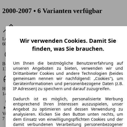
2000-2007 • 6 Varianten verfügbar
Leistung
Wir verwenden Cookies. Damit Sie
60 - 80 PS
finden, was Sie brauchen.
Um Ihnen die bestmögliche Benutzererfahrung auf
Beschleunigung (0-100 km/h)
unseren Angeboten zu bieten, verwenden wir und
13.2 - 17.7 s
Drittanbieter Cookies und andere Technologien (beides
gemeinsam nennen wir nachfolgend: „Cookies"), um
Geräteinformationen und personenbezogene Daten (z.B.
IP Adressen) zu speichern und darauf zuzugreifen.
Höchstgeschwindigkeit (km/h)
145 - 161 km/h
Dadurch ist es möglich, personalisierte Werbung
entsprechend Ihren Interessen auszuspielen, unser
Angebot zu optimieren und dessen Verwendung zu
Verbrauch
analysieren. Klicken Sie den Button unten rechts, um
7 - 7.6 l/100km
dem Einsatz von einwilligungspflichten Cookies und der
damit verbundenen Verarbeitung personenbezogener