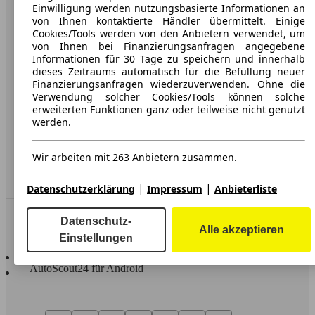
Karriere
Einwilligung werden nutzungsbasierte Informationen an
von Ihnen kontaktierte Händler übermittelt. Einige
Werbung
Cookies/Tools werden von den Anbietern verwendet, um
von Ihnen bei Finanzierungsanfragen angegebene
AGB
Informationen für 30 Tage zu speichern und innerhalb
dieses Zeitraums automatisch für die Befüllung neuer
Datenschutz
Finanzierungsanfragen wiederzuverwenden. Ohne die
Verwendung solcher Cookies/Tools können solche
Impressum
erweiterten Funktionen ganz oder teilweise nicht genutzt
werden.
Erklärung zur Barrierefreiheit
Wir arbeiten mit 263 Anbietern zusammen.
Service
Händler
|
|
Datenschutzerklärung
Impressum
Anbieterliste
In Verbindung bleiben
Datenschutz-
Alle akzeptieren
Einstellungen
AutoScout24 für iOS
AutoScout24 für Android