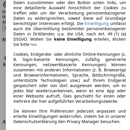
Daten zuzustimmen oder den Button unten links, um
eine detaillierte Auswahl hinsichtlich der Cookies zu
Hubraum
treffen oder um der Verarbeitung personenbezogener
998 - 1229 ccm
Daten zu widersprechen, soweit diese auf Grundlage
Modellbezeichnung
:
berechtigter Interessen erfolgt. Die
Einwilligung
umfasst
Agila 1.0 12 V Edition - 44 KW (60 PS) (2004/11 - 2007/07)
▼
auch die Übermittlung bestimmter personenbezogener
Daten in Drittländer, u.a. die USA, nach Art. 49 (1) (a)
DSGVO. Wollen Sie
keine Einwilligung
erteilen, klicken
Motor & Leistung
Sie bitte
.
hier
KW (PS)
44 kW (60 PS)
Cookies, Endgeräte- oder ähnliche Online-Kennungen (z.
Beschleunigung (0-100 km/h)
17,7s
B. login-basierte Kennungen, zufällig generierte
Kennungen, netzwerkbasierte Kennungen) können
Höchstgeschwindigkeit (km/h)
145 km/h
zusammen mit anderen Informationen (z. B. Browsertyp
Anzahl der Gänge
5
und Browserinformationen, Sprache, Bildschirmgröße,
Drehmoment
88 nm
unterstützte Technologien usw.) auf Ihrem Endgerät
Hubraum
998 ccm
gespeichert oder von dort ausgelesen werden, um es
Kraftstoff
Benzin
jedes Mal wiederzuerkennen, wenn es eine App oder
einer Webseite aufruft. Dies geschieht für einen oder
Zylinder
3
mehrere der hier aufgeführten Verarbeitungszwecke.
Getriebe
Schaltgetriebe
Antriebsart
Vorderradantrieb
Sie können Ihre Präferenzen jederzeit anpassen und
erteilte Einwilligungen widerrufen, indem Sie in unserer
Datenschutzerklärung den Privacy Manager besuchen.
Abmessungen