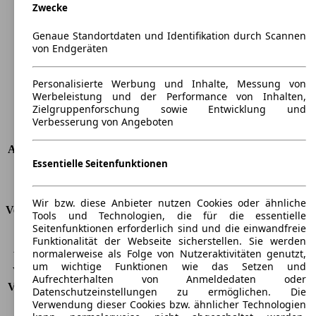
Zwecke
Länge
3535 mm
Höhe
1695 mm
Genaue Standortdaten und Identifikation durch Scannen
Breite
1620 mm
von Endgeräten
Radstand
-
Maximalgewicht
-
Personalisierte Werbung und Inhalte, Messung von
Max. Zuladung
-
Werbeleistung und der Performance von Inhalten,
Türen
5
Zielgruppenforschung sowie Entwicklung und
Sitze
4
Verbesserung von Angeboten
Dachlast
-
Anhängelast (ungebremst)
350 kg
Essentielle Seitenfunktionen
Anhängelast (gebremst)
650 kg
Kofferraumvolumen
240 - 1250 l
Wir bzw. diese Anbieter nutzen Cookies oder ähnliche
Verbrauch
Tools und Technologien, die für die essentielle
Seitenfunktionen erforderlich sind und die einwandfreie
CO2 Emissionen*
139 g/km (komb.)
Funktionalität der Webseite sicherstellen. Sie werden
normalerweise als Folge von Nutzeraktivitäten genutzt,
Verbrauch (Stadt)
7,0 l/100km
um wichtige Funktionen wie das Setzen und
Verbrauch (Land)
5,1 l/100km
Aufrechterhalten von Anmeldedaten oder
Verbrauch (komb.)*
5,8 l/100km
Datenschutzeinstellungen zu ermöglichen. Die
Schadstoffklasse
EU4
Verwendung dieser Cookies bzw. ähnlicher Technologien