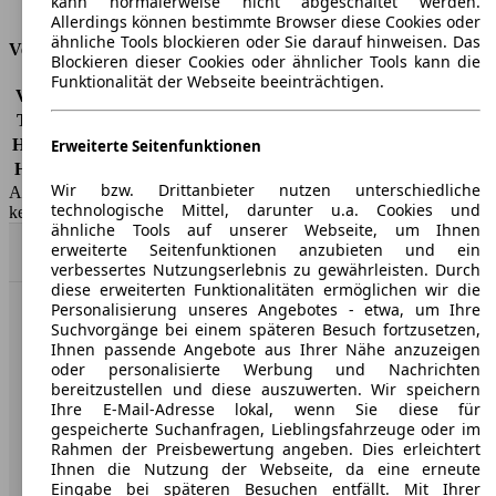
kann normalerweise nicht abgeschaltet werden.
Tankinhalt
41 l
Allerdings können bestimmte Browser diese Cookies oder
ähnliche Tools blockieren oder Sie darauf hinweisen. Das
Versicherungsklassen
Blockieren dieser Cookies oder ähnlicher Tools kann die
Funktionalität der Webseite beeinträchtigen.
Vollkasko
-
Teilkasko
-
Haftpflicht
-
Erweiterte Seitenfunktionen
HSN/TSN
0035/517, 0035/AHR
Wir bzw. Drittanbieter nutzen unterschiedliche
AutoScout24 GmbH übernimmt für die Richtigkeit der Angaben
technologische Mittel, darunter u.a. Cookies und
keine Gewähr.
ähnliche Tools auf unserer Webseite, um Ihnen
erweiterte Seitenfunktionen anzubieten und ein
Nach Oben
verbessertes Nutzungserlebnis zu gewährleisten. Durch
diese erweiterten Funktionalitäten ermöglichen wir die
Personalisierung unseres Angebotes - etwa, um Ihre
AutoScout24: Europaweit der größte Online-Automarkt.
Suchvorgänge bei einem späteren Besuch fortzusetzen,
Ihnen passende Angebote aus Ihrer Nähe anzuzeigen
oder personalisierte Werbung und Nachrichten
Unternehmen
bereitzustellen und diese auszuwerten. Wir speichern
Ihre E-Mail-Adresse lokal, wenn Sie diese für
gespeicherte Suchanfragen, Lieblingsfahrzeuge oder im
Über AutoScout24
Rahmen der Preisbewertung angeben. Dies erleichtert
Ihnen die Nutzung der Webseite, da eine erneute
Presse
Eingabe bei späteren Besuchen entfällt. Mit Ihrer