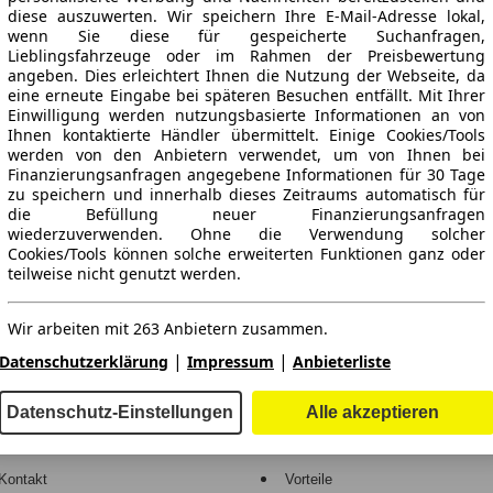
diese auszuwerten. Wir speichern Ihre E-Mail-Adresse lokal,
wenn Sie diese für gespeicherte Suchanfragen,
Lieblingsfahrzeuge oder im Rahmen der Preisbewertung
angeben. Dies erleichtert Ihnen die Nutzung der Webseite, da
eine erneute Eingabe bei späteren Besuchen entfällt. Mit Ihrer
Einwilligung werden nutzungsbasierte Informationen an von
Ihnen kontaktierte Händler übermittelt. Einige Cookies/Tools
werden von den Anbietern verwendet, um von Ihnen bei
Finanzierungsanfragen angegebene Informationen für 30 Tage
ne Gewähr.
zu speichern und innerhalb dieses Zeitraums automatisch für
die Befüllung neuer Finanzierungsanfragen
wiederzuverwenden. Ohne die Verwendung solcher
Cookies/Tools können solche erweiterten Funktionen ganz oder
teilweise nicht genutzt werden.
-Automarkt.
Wir arbeiten mit 263 Anbietern zusammen.
e
Händler
|
|
Datenschutzerklärung
Impressum
Anbieterliste
Hilfe
Anmelden
Datenschutz-Einstellungen
Alle akzeptieren
Kodex
Registrieren
Kontakt
Vorteile