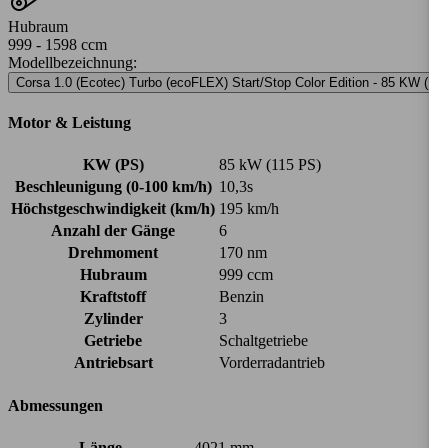
Hubraum
999 - 1598 ccm
Modellbezeichnung
:
Corsa 1.0 (Ecotec) Turbo (ecoFLEX) Start/Stop Color Edition - 85 KW (115
Motor & Leistung
KW (PS)
85 kW (115 PS)
Beschleunigung (0-100 km/h)
10,3s
Höchstgeschwindigkeit (km/h)
195 km/h
Anzahl der Gänge
6
Drehmoment
170 nm
Hubraum
999 ccm
Kraftstoff
Benzin
Zylinder
3
Getriebe
Schaltgetriebe
Antriebsart
Vorderradantrieb
Abmessungen
Länge
4021 mm