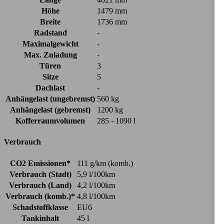
Höhe
1479 mm
Breite
1736 mm
Radstand
-
Maximalgewicht
-
Max. Zuladung
-
Türen
3
Sitze
5
Dachlast
-
Anhängelast (ungebremst)
560 kg
Anhängelast (gebremst)
1200 kg
Kofferraumvolumen
285 - 1090 l
Verbrauch
CO2 Emissionen*
111 g/km (komb.)
Verbrauch (Stadt)
5,9 l/100km
Verbrauch (Land)
4,2 l/100km
Verbrauch (komb.)*
4,8 l/100km
Schadstoffklasse
EU6
Tankinhalt
45 l