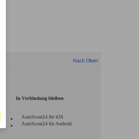
Nach Oben
In Verbindung bleiben
AutoScout24 für iOS
AutoScout24 für Android