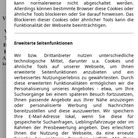
kann normalerweise nicht abgeschaltet werden.
Tankinhalt
44 l
Allerdings können bestimmte Browser diese Cookies oder
ähnliche Tools blockieren oder Sie darauf hinweisen. Das
Versicherungsklassen
Blockieren dieser Cookies oder ähnlicher Tools kann die
Funktionalität der Webseite beeinträchtigen.
Vollkasko
-
Teilkasko
-
Erweiterte Seitenfunktionen
Haftpflicht
-
HSN/TSN
1889/ABU
Wir bzw. Drittanbieter nutzen unterschiedliche
AutoScout24 GmbH übernimmt für die Richtigkeit der Angaben
technologische Mittel, darunter u.a. Cookies und
keine Gewähr.
ähnliche Tools auf unserer Webseite, um Ihnen
erweiterte Seitenfunktionen anzubieten und ein
Nach Oben
verbessertes Nutzungserlebnis zu gewährleisten. Durch
diese erweiterten Funktionalitäten ermöglichen wir die
Personalisierung unseres Angebotes - etwa, um Ihre
Suchvorgänge bei einem späteren Besuch fortzusetzen,
AutoScout24: Europaweit der größte Online-Automarkt.
Ihnen passende Angebote aus Ihrer Nähe anzuzeigen
oder personalisierte Werbung und Nachrichten
bereitzustellen und diese auszuwerten. Wir speichern
Unternehmen
Ihre E-Mail-Adresse lokal, wenn Sie diese für
gespeicherte Suchanfragen, Lieblingsfahrzeuge oder im
Über AutoScout24
Rahmen der Preisbewertung angeben. Dies erleichtert
Ihnen die Nutzung der Webseite, da eine erneute
Presse