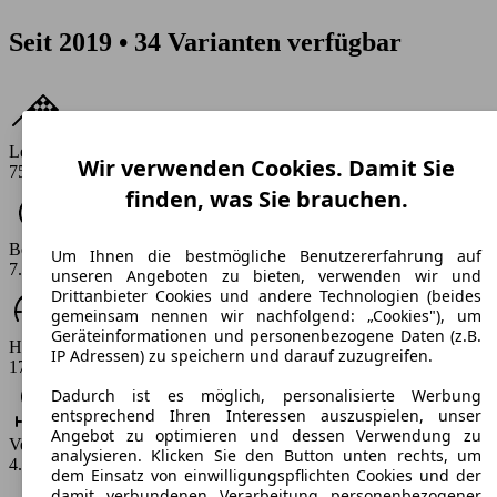
Seit 2019 • 34 Varianten verfügbar
Leistung
Wir verwenden Cookies. Damit Sie
75 - 136 PS
finden, was Sie brauchen.
Beschleunigung (0-100 km/h)
Um Ihnen die bestmögliche Benutzererfahrung auf
7.9 - 13.2 s
unseren Angeboten zu bieten, verwenden wir und
Drittanbieter Cookies und andere Technologien (beides
gemeinsam nennen wir nachfolgend: „Cookies"), um
Geräteinformationen und personenbezogene Daten (z.B.
Höchstgeschwindigkeit (km/h)
IP Adressen) zu speichern und darauf zuzugreifen.
174 - 210 km/h
Dadurch ist es möglich, personalisierte Werbung
entsprechend Ihren Interessen auszuspielen, unser
Angebot zu optimieren und dessen Verwendung zu
Verbrauch
analysieren. Klicken Sie den Button unten rechts, um
4.8 - 5.1 l/100km
dem Einsatz von einwilligungspflichten Cookies und der
damit verbundenen Verarbeitung personenbezogener