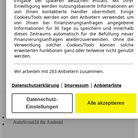
Eingabe bei späteren Besuchen entfällt. Mit Ihrer
Einwilligung werden nutzungsbasierte Informationen an
Karriere
von Ihnen kontaktierte Händler übermittelt. Einige
Cookies/Tools werden von den Anbietern verwendet, um
Werbung
von Ihnen bei Finanzierungsanfragen angegebene
Informationen für 30 Tage zu speichern und innerhalb
AGB
dieses Zeitraums automatisch für die Befüllung neuer
Finanzierungsanfragen wiederzuverwenden. Ohne die
Datenschutz
Verwendung solcher Cookies/Tools können solche
Impressum
erweiterten Funktionen ganz oder teilweise nicht genutzt
werden.
Erklärung zur Barrierefreiheit
Wir arbeiten mit 263 Anbietern zusammen.
Service
Händler
|
|
Datenschutzerklärung
Impressum
Anbieterliste
In Verbindung bleiben
Datenschutz-
Alle akzeptieren
Einstellungen
AutoScout24 für iOS
AutoScout24 für Android