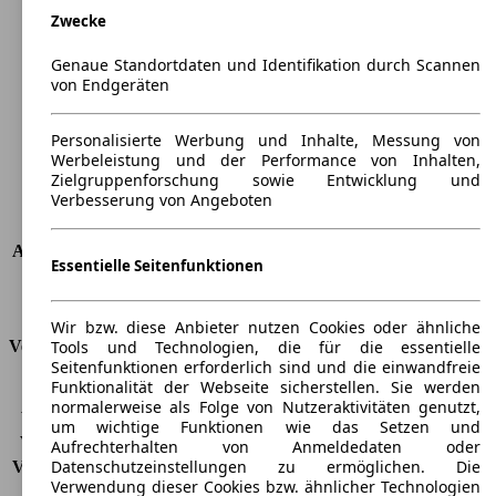
Zwecke
Länge
4060 mm
Höhe
1433 mm
Genaue Standortdaten und Identifikation durch Scannen
Breite
1765 mm
von Endgeräten
Radstand
-
Maximalgewicht
-
Personalisierte Werbung und Inhalte, Messung von
Max. Zuladung
-
Werbeleistung und der Performance von Inhalten,
Türen
5
Zielgruppenforschung sowie Entwicklung und
Verbesserung von Angeboten
Sitze
5
Dachlast
-
Anhängelast (ungebremst)
580 kg
Essentielle Seitenfunktionen
Anhängelast (gebremst)
1200 kg
Kofferraumvolumen
309 - 1081 l
Wir bzw. diese Anbieter nutzen Cookies oder ähnliche
Tools und Technologien, die für die essentielle
Verbrauch
Seitenfunktionen erforderlich sind und die einwandfreie
Funktionalität der Webseite sicherstellen. Sie werden
CO2 Emissionen*
-
normalerweise als Folge von Nutzeraktivitäten genutzt,
Verbrauch (Stadt)
-
um wichtige Funktionen wie das Setzen und
Verbrauch (Land)
-
Aufrechterhalten von Anmeldedaten oder
Datenschutzeinstellungen zu ermöglichen. Die
Verbrauch (komb.)*
-
Verwendung dieser Cookies bzw. ähnlicher Technologien
Schadstoffklasse
EU6d