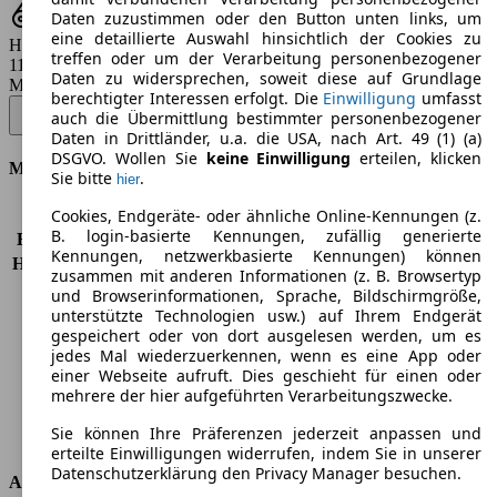
Daten zuzustimmen oder den Button unten links, um
eine detaillierte Auswahl hinsichtlich der Cookies zu
Hubraum
treffen oder um der Verarbeitung personenbezogener
1199 ccm
Daten zu widersprechen, soweit diese auf Grundlage
Modellbezeichnung
:
berechtigter Interessen erfolgt. Die
Einwilligung
umfasst
Corsa 1.2 Direct Inj Turbo Start/Stop Automatik Edition - 74 KW (100
auch die Übermittlung bestimmter personenbezogener
PS) (2022/11 - 2023/06)
▼
Daten in Drittländer, u.a. die USA, nach Art. 49 (1) (a)
DSGVO. Wollen Sie
keine Einwilligung
erteilen, klicken
Motor & Leistung
Sie bitte
.
hier
Cookies, Endgeräte- oder ähnliche Online-Kennungen (z.
KW (PS)
74 kW (100 PS)
B. login-basierte Kennungen, zufällig generierte
Beschleunigung (0-100 km/h)
10,8s
Kennungen, netzwerkbasierte Kennungen) können
Höchstgeschwindigkeit (km/h)
192 km/h
zusammen mit anderen Informationen (z. B. Browsertyp
Anzahl der Gänge
8
und Browserinformationen, Sprache, Bildschirmgröße,
Drehmoment
205 nm
unterstützte Technologien usw.) auf Ihrem Endgerät
gespeichert oder von dort ausgelesen werden, um es
Hubraum
1199 ccm
jedes Mal wiederzuerkennen, wenn es eine App oder
Kraftstoff
Benzin
einer Webseite aufruft. Dies geschieht für einen oder
Zylinder
3
mehrere der hier aufgeführten Verarbeitungszwecke.
Getriebe
Automatik
Sie können Ihre Präferenzen jederzeit anpassen und
Antriebsart
Vorderradantrieb
erteilte Einwilligungen widerrufen, indem Sie in unserer
Datenschutzerklärung den Privacy Manager besuchen.
Abmessungen