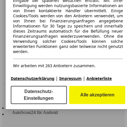
Eingabe bei späteren Besuchen entfällt. Mit Ihrer
Einwilligung werden nutzungsbasierte Informationen an
Karriere
von Ihnen kontaktierte Händler übermittelt. Einige
Cookies/Tools werden von den Anbietern verwendet, um
Werbung
von Ihnen bei Finanzierungsanfragen angegebene
Informationen für 30 Tage zu speichern und innerhalb
AGB
dieses Zeitraums automatisch für die Befüllung neuer
Finanzierungsanfragen wiederzuverwenden. Ohne die
Datenschutz
Verwendung solcher Cookies/Tools können solche
Impressum
erweiterten Funktionen ganz oder teilweise nicht genutzt
werden.
Erklärung zur Barrierefreiheit
Wir arbeiten mit 263 Anbietern zusammen.
Service
Händler
|
|
Datenschutzerklärung
Impressum
Anbieterliste
In Verbindung bleiben
Datenschutz-
Alle akzeptieren
Einstellungen
AutoScout24 für iOS
AutoScout24 für Android