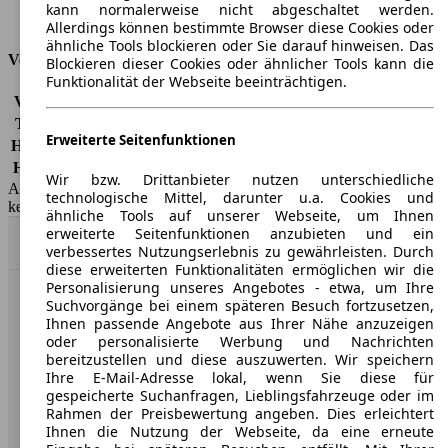
kann normalerweise nicht abgeschaltet werden.
Tankinhalt
70 l
Allerdings können bestimmte Browser diese Cookies oder
ähnliche Tools blockieren oder Sie darauf hinweisen. Das
Versicherungsklassen
Blockieren dieser Cookies oder ähnlicher Tools kann die
Funktionalität der Webseite beeinträchtigen.
Vollkasko
-
Teilkasko
-
Erweiterte Seitenfunktionen
Haftpflicht
-
HSN/TSN
0035/BFI
Wir bzw. Drittanbieter nutzen unterschiedliche
AutoScout24 GmbH übernimmt für die Richtigkeit der Angaben
technologische Mittel, darunter u.a. Cookies und
keine Gewähr.
ähnliche Tools auf unserer Webseite, um Ihnen
erweiterte Seitenfunktionen anzubieten und ein
Nach Oben
verbessertes Nutzungserlebnis zu gewährleisten. Durch
diese erweiterten Funktionalitäten ermöglichen wir die
Personalisierung unseres Angebotes - etwa, um Ihre
Suchvorgänge bei einem späteren Besuch fortzusetzen,
AutoScout24: Europaweit der größte Online-Automarkt.
Ihnen passende Angebote aus Ihrer Nähe anzuzeigen
oder personalisierte Werbung und Nachrichten
bereitzustellen und diese auszuwerten. Wir speichern
Unternehmen
Ihre E-Mail-Adresse lokal, wenn Sie diese für
gespeicherte Suchanfragen, Lieblingsfahrzeuge oder im
Über AutoScout24
Rahmen der Preisbewertung angeben. Dies erleichtert
Ihnen die Nutzung der Webseite, da eine erneute
Presse