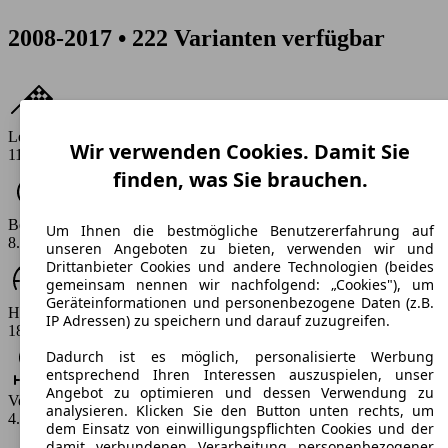
2008-2017 • 222 Varianten verfügbar
Leistung
Wir verwenden Cookies. Damit Sie
110 - 195 PS
finden, was Sie brauchen.
Beschleunigung (0-100 km/h)
Um Ihnen die bestmögliche Benutzererfahrung auf
8.8 - 12.6 s
unseren Angeboten zu bieten, verwenden wir und
Drittanbieter Cookies und andere Technologien (beides
gemeinsam nennen wir nachfolgend: „Cookies"), um
Geräteinformationen und personenbezogene Daten (z.B.
Höchstgeschwindigkeit (km/h)
IP Adressen) zu speichern und darauf zuzugreifen.
185 - 225 km/h
Dadurch ist es möglich, personalisierte Werbung
entsprechend Ihren Interessen auszuspielen, unser
Angebot zu optimieren und dessen Verwendung zu
Verbrauch
analysieren. Klicken Sie den Button unten rechts, um
4.6 - 9.5 l/100km
dem Einsatz von einwilligungspflichten Cookies und der
damit verbundenen Verarbeitung personenbezogener