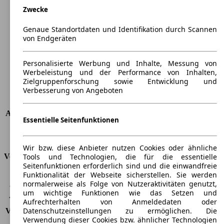
Zwecke
Länge
4913 mm
Höhe
1513 mm
Genaue Standortdaten und Identifikation durch Scannen
Breite
1856 mm
von Endgeräten
Radstand
-
Maximalgewicht
-
Personalisierte Werbung und Inhalte, Messung von
Max. Zuladung
-
Werbeleistung und der Performance von Inhalten,
Türen
5
Zielgruppenforschung sowie Entwicklung und
Verbesserung von Angeboten
Sitze
5
Dachlast
-
Anhängelast (ungebremst)
750 kg
Essentielle Seitenfunktionen
Anhängelast (gebremst)
1700 kg
Kofferraumvolumen
540 - 1530 l
Wir bzw. diese Anbieter nutzen Cookies oder ähnliche
Tools und Technologien, die für die essentielle
Verbrauch
Seitenfunktionen erforderlich sind und die einwandfreie
Funktionalität der Webseite sicherstellen. Sie werden
CO2 Emissionen*
130 g/km (komb.)
normalerweise als Folge von Nutzeraktivitäten genutzt,
Verbrauch (Stadt)
6,6 l/100km
um wichtige Funktionen wie das Setzen und
Verbrauch (Land)
4,2 l/100km
Aufrechterhalten von Anmeldedaten oder
Datenschutzeinstellungen zu ermöglichen. Die
Verbrauch (komb.)*
5,1 l/100km
Verwendung dieser Cookies bzw. ähnlicher Technologien
Schadstoffklasse
EU6