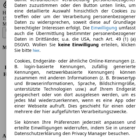
Daten zuzustimmen oder den Button unten links, um
eine detaillierte Auswahl hinsichtlich der Cookies zu
Hubraum
treffen oder um der Verarbeitung personenbezogener
1598 - 1956 ccm
Daten zu widersprechen, soweit diese auf Grundlage
Modellbezeichnung
:
berechtigter Interessen erfolgt. Die
Einwilligung
umfasst
Insignia 1.6 CDTI Sports Tourer Aut. Sport - 100 KW (136 PS) (2016/01
auch die Übermittlung bestimmter personenbezogener
- 2017/02)
▼
Daten in Drittländer, u.a. die USA, nach Art. 49 (1) (a)
DSGVO. Wollen Sie
keine Einwilligung
erteilen, klicken
Motor & Leistung
Sie bitte
.
hier
Cookies, Endgeräte- oder ähnliche Online-Kennungen (z.
KW (PS)
100 kW (136 PS)
B. login-basierte Kennungen, zufällig generierte
Beschleunigung (0-100 km/h)
11,4s
Kennungen, netzwerkbasierte Kennungen) können
Höchstgeschwindigkeit (km/h)
195 km/h
zusammen mit anderen Informationen (z. B. Browsertyp
Anzahl der Gänge
6
und Browserinformationen, Sprache, Bildschirmgröße,
Drehmoment
320 nm
unterstützte Technologien usw.) auf Ihrem Endgerät
gespeichert oder von dort ausgelesen werden, um es
Hubraum
1598 ccm
jedes Mal wiederzuerkennen, wenn es eine App oder
Kraftstoff
Diesel
einer Webseite aufruft. Dies geschieht für einen oder
Zylinder
4
mehrere der hier aufgeführten Verarbeitungszwecke.
Getriebe
Automatik
Sie können Ihre Präferenzen jederzeit anpassen und
Antriebsart
Vorderradantrieb
erteilte Einwilligungen widerrufen, indem Sie in unserer
Datenschutzerklärung den Privacy Manager besuchen.
Abmessungen