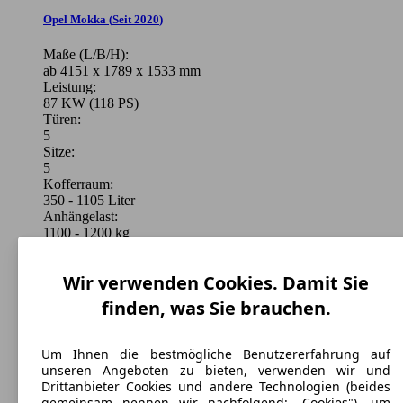
Opel Mokka
(
Seit 2020
)
Maße (L/B/H):
ab 4151 x 1789 x 1533 mm
Leistung:
87 KW (118 PS)
Türen:
5
Sitze:
5
Kofferraum:
350 - 1105 Liter
Anhängelast:
1100 - 1200 kg
Wir verwenden Cookies. Damit Sie
finden, was Sie brauchen.
Um Ihnen die bestmögliche Benutzererfahrung auf
Opel Mokka Diesel
(
2020 - 2023
)
unseren Angeboten zu bieten, verwenden wir und
Drittanbieter Cookies und andere Technologien (beides
Maße (L/B/H):
gemeinsam nennen wir nachfolgend: „Cookies"), um