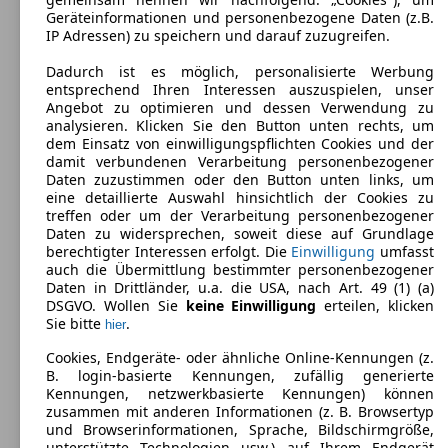
ab 4151 x 1791 x 1533 mm
Geräteinformationen und personenbezogene Daten (z.B.
Leistung:
IP Adressen) zu speichern und darauf zuzugreifen.
81 KW (110 PS)
Türen:
Dadurch ist es möglich, personalisierte Werbung
5
entsprechend Ihren Interessen auszuspielen, unser
Sitze:
Angebot zu optimieren und dessen Verwendung zu
5
analysieren. Klicken Sie den Button unten rechts, um
Kofferraum:
dem Einsatz von einwilligungspflichten Cookies und der
350 - 1105 Liter
damit verbundenen Verarbeitung personenbezogener
Anhängelast:
Daten zuzustimmen oder den Button unten links, um
1200 kg
eine detaillierte Auswahl hinsichtlich der Cookies zu
treffen oder um der Verarbeitung personenbezogener
Daten zu widersprechen, soweit diese auf Grundlage
berechtigter Interessen erfolgt. Die
Einwilligung
umfasst
auch die Übermittlung bestimmter personenbezogener
Daten in Drittländer, u.a. die USA, nach Art. 49 (1) (a)
DSGVO. Wollen Sie
keine Einwilligung
erteilen, klicken
Sie bitte
.
hier
Opel Mokka LPG
(
2013 - 2016
)
Cookies, Endgeräte- oder ähnliche Online-Kennungen (z.
Maße (L/B/H):
B. login-basierte Kennungen, zufällig generierte
ab 4278 x 1777 x 1658 mm
Kennungen, netzwerkbasierte Kennungen) können
Leistung:
zusammen mit anderen Informationen (z. B. Browsertyp
103 KW (140 PS)
und Browserinformationen, Sprache, Bildschirmgröße,
Türen:
unterstützte Technologien usw.) auf Ihrem Endgerät