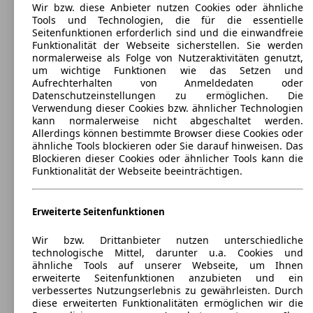
356 - 1372 Liter
Wir bzw. diese Anbieter nutzen Cookies oder ähnliche
Anhängelast:
Tools und Technologien, die für die essentielle
1200 kg
Seitenfunktionen erforderlich sind und die einwandfreie
Funktionalität der Webseite sicherstellen. Sie werden
normalerweise als Folge von Nutzeraktivitäten genutzt,
um wichtige Funktionen wie das Setzen und
Aufrechterhalten von Anmeldedaten oder
Datenschutzeinstellungen zu ermöglichen. Die
Verwendung dieser Cookies bzw. ähnlicher Technologien
kann normalerweise nicht abgeschaltet werden.
Opel Mokka Diesel
(
2012 - 2016
)
Allerdings können bestimmte Browser diese Cookies oder
ähnliche Tools blockieren oder Sie darauf hinweisen. Das
Maße (L/B/H):
Blockieren dieser Cookies oder ähnlicher Tools kann die
ab 4278 x 1777 x 1658 mm
Funktionalität der Webseite beeinträchtigen.
Leistung:
91 KW (123 PS)
Türen:
Erweiterte Seitenfunktionen
5
Sitze:
Wir bzw. Drittanbieter nutzen unterschiedliche
5
technologische Mittel, darunter u.a. Cookies und
Kofferraum:
ähnliche Tools auf unserer Webseite, um Ihnen
356 - 1372 Liter
erweiterte Seitenfunktionen anzubieten und ein
Anhängelast:
verbessertes Nutzungserlebnis zu gewährleisten. Durch
1200 - 1500 kg
diese erweiterten Funktionalitäten ermöglichen wir die