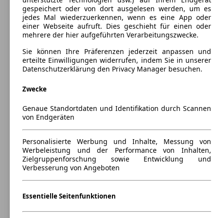
5
gespeichert oder von dort ausgelesen werden, um es
Sitze:
jedes Mal wiederzuerkennen, wenn es eine App oder
5
einer Webseite aufruft. Dies geschieht für einen oder
Kofferraum:
mehrere der hier aufgeführten Verarbeitungszwecke.
356 - 1372 Liter
Anhängelast:
Sie können Ihre Präferenzen jederzeit anpassen und
1200 kg
erteilte Einwilligungen widerrufen, indem Sie in unserer
Datenschutzerklärung den Privacy Manager besuchen.
Zwecke
Genaue Standortdaten und Identifikation durch Scannen
von Endgeräten
Opel Mokka
(
2012 - 2016
)
Personalisierte Werbung und Inhalte, Messung von
Maße (L/B/H):
Werbeleistung und der Performance von Inhalten,
ab 4278 x 1777 x 1658 mm
Zielgruppenforschung sowie Entwicklung und
Leistung:
Verbesserung von Angeboten
94 KW (128 PS)
Türen:
5
Sitze:
Essentielle Seitenfunktionen
5
Kofferraum: