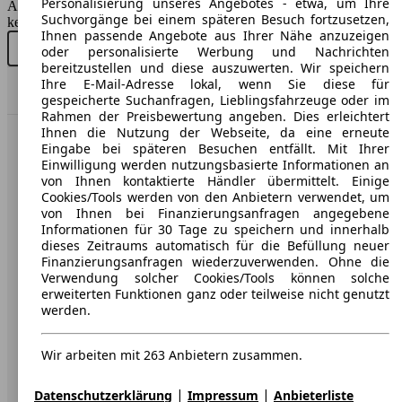
Personalisierung unseres Angebotes - etwa, um Ihre
AutoScout24 GmbH übernimmt für die Richtigkeit der Angaben
Suchvorgänge bei einem späteren Besuch fortzusetzen,
keine Gewähr.
Ihnen passende Angebote aus Ihrer Nähe anzuzeigen
Neu kaufen
Gebraucht kaufen
oder personalisierte Werbung und Nachrichten
bereitzustellen und diese auszuwerten. Wir speichern
Ihre E-Mail-Adresse lokal, wenn Sie diese für
Nach Oben
gespeicherte Suchanfragen, Lieblingsfahrzeuge oder im
Rahmen der Preisbewertung angeben. Dies erleichtert
Ihnen die Nutzung der Webseite, da eine erneute
Eingabe bei späteren Besuchen entfällt. Mit Ihrer
AutoScout24: Europaweit der größte Online-Automarkt.
Einwilligung werden nutzungsbasierte Informationen an
von Ihnen kontaktierte Händler übermittelt. Einige
Unternehmen
Cookies/Tools werden von den Anbietern verwendet, um
von Ihnen bei Finanzierungsanfragen angegebene
Informationen für 30 Tage zu speichern und innerhalb
Über AutoScout24
dieses Zeitraums automatisch für die Befüllung neuer
Finanzierungsanfragen wiederzuverwenden. Ohne die
Presse
Verwendung solcher Cookies/Tools können solche
erweiterten Funktionen ganz oder teilweise nicht genutzt
Karriere
werden.
Werbung
Wir arbeiten mit 263 Anbietern zusammen.
AGB
Datenschutz
|
|
Datenschutzerklärung
Impressum
Anbieterliste