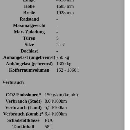
Höhe
1685 mm
Breite
1928 mm
Radstand
-
Maximalgewicht
-
Max. Zuladung
-
Türen
5
Sitze
5 - 7
Dachlast
-
Anhängelast (ungebremst)
750 kg
Anhängelast (gebremst)
1300 kg
Kofferraumvolumen
152 - 1860 l
Verbrauch
CO2 Emissionen*
150 g/km (komb.)
Verbrauch (Stadt)
8,0 l/100km
Verbrauch (Land)
5,5 l/100km
Verbrauch (komb.)*
6,4 l/100km
Schadstoffklasse
EU6
Tankinhalt
58 l