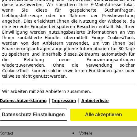
diese auszuwerten. Wir speichern Ihre E-Mail-Adresse lokal,
wenn Sie diese für gespeicherte Suchanfragen,
Lieblingsfahrzeuge oder im Rahmen der Preisbewertung
angeben. Dies erleichtert Ihnen die Nutzung der Webseite, da
eine erneute Eingabe bei späteren Besuchen entfällt. Mit Ihrer
Einwilligung werden nutzungsbasierte Informationen an von
Ihnen kontaktierte Händler übermittelt. Einige Cookies/Tools
werden von den Anbietern verwendet, um von Ihnen bei
Finanzierungsanfragen angegebene Informationen für 30 Tage
ne Gewähr.
zu speichern und innerhalb dieses Zeitraums automatisch für
die Befüllung neuer Finanzierungsanfragen
wiederzuverwenden. Ohne die Verwendung solcher
Cookies/Tools können solche erweiterten Funktionen ganz oder
teilweise nicht genutzt werden.
-Automarkt.
Wir arbeiten mit 263 Anbietern zusammen.
e
Händler
|
|
Datenschutzerklärung
Impressum
Anbieterliste
Hilfe
Anmelden
Datenschutz-Einstellungen
Alle akzeptieren
Kodex
Registrieren
Kontakt
Vorteile