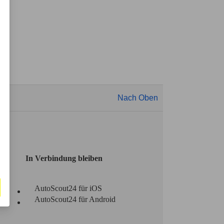
Nach Oben
In Verbindung bleiben
AutoScout24 für iOS
AutoScout24 für Android