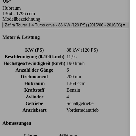
Hubraum
1364 - 1796 ccm
Modellbezeichnung
:
Zafira Tourer 1.4 Turbo drive - 88 KW (120 PS) (2015/06 - 2016/06)
▼
Motor & Leistung
KW (PS)
88 kW (120 PS)
Beschleunigung (0-100 km/h)
11,9s
Höchstgeschwindigkeit (km/h)
190 km/h
Anzahl der Gänge
6
Drehmoment
200 nm
Hubraum
1364 ccm
Kraftstoff
Benzin
Zylinder
4
Getriebe
Schaltgetriebe
Antriebsart
Vorderradantrieb
Abmessungen
Länge
4656 mm