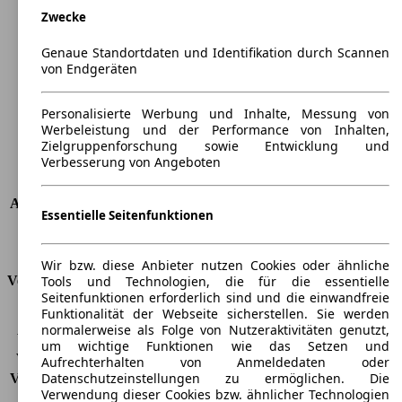
Zwecke
Länge
4666 mm
Höhe
1660 mm
Genaue Standortdaten und Identifikation durch Scannen
Breite
1928 mm
von Endgeräten
Radstand
-
Maximalgewicht
-
Personalisierte Werbung und Inhalte, Messung von
Max. Zuladung
-
Werbeleistung und der Performance von Inhalten,
Türen
5
Zielgruppenforschung sowie Entwicklung und
Verbesserung von Angeboten
Sitze
5 - 7
Dachlast
-
Anhängelast (ungebremst)
750 kg
Essentielle Seitenfunktionen
Anhängelast (gebremst)
1600 kg
Kofferraumvolumen
152 - 1860 l
Wir bzw. diese Anbieter nutzen Cookies oder ähnliche
Tools und Technologien, die für die essentielle
Verbrauch
Seitenfunktionen erforderlich sind und die einwandfreie
Funktionalität der Webseite sicherstellen. Sie werden
CO2 Emissionen*
119 g/km (komb.)
normalerweise als Folge von Nutzeraktivitäten genutzt,
Verbrauch (Stadt)
5,3 l/100km
um wichtige Funktionen wie das Setzen und
Verbrauch (Land)
4,0 l/100km
Aufrechterhalten von Anmeldedaten oder
Datenschutzeinstellungen zu ermöglichen. Die
Verbrauch (komb.)*
4,5 l/100km
Verwendung dieser Cookies bzw. ähnlicher Technologien
Schadstoffklasse
EU6