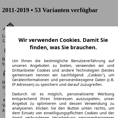
2011-2019 • 53 Varianten verfügbar
Leistung
Wir verwenden Cookies. Damit Sie
120 - 170 PS
finden, was Sie brauchen.
Beschleunigung (0-100 km/h)
Um Ihnen die bestmögliche Benutzererfahrung auf
9.8 - 12.7 s
unseren Angeboten zu bieten, verwenden wir und
Drittanbieter Cookies und andere Technologien (beides
gemeinsam nennen wir nachfolgend: „Cookies"), um
Geräteinformationen und personenbezogene Daten (z.B.
Höchstgeschwindigkeit (km/h)
IP Adressen) zu speichern und darauf zuzugreifen.
186 - 211 km/h
Dadurch ist es möglich, personalisierte Werbung
entsprechend Ihren Interessen auszuspielen, unser
Angebot zu optimieren und dessen Verwendung zu
Verbrauch
analysieren. Klicken Sie den Button unten rechts, um
4.9 - 9.5 l/100km
dem Einsatz von einwilligungspflichten Cookies und der
damit verbundenen Verarbeitung personenbezogener