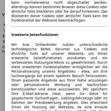
kann normalerweise nicht abgeschaltet werden.
Tankinhalt
58 l
Allerdings können bestimmte Browser diese Cookies oder
ähnliche Tools blockieren oder Sie darauf hinweisen. Das
Versicherungsklassen
Blockieren dieser Cookies oder ähnlicher Tools kann die
Funktionalität der Webseite beeinträchtigen.
Vollkasko
-
Teilkasko
-
Erweiterte Seitenfunktionen
Haftpflicht
-
HSN/TSN
0035/BDR, 0035/BDS, 1844/AGA, 1844/AGB
Wir bzw. Drittanbieter nutzen unterschiedliche
AutoScout24 GmbH übernimmt für die Richtigkeit der Angaben
technologische Mittel, darunter u.a. Cookies und
keine Gewähr.
ähnliche Tools auf unserer Webseite, um Ihnen
erweiterte Seitenfunktionen anzubieten und ein
Nach Oben
verbessertes Nutzungserlebnis zu gewährleisten. Durch
diese erweiterten Funktionalitäten ermöglichen wir die
Personalisierung unseres Angebotes - etwa, um Ihre
Suchvorgänge bei einem späteren Besuch fortzusetzen,
AutoScout24: Europaweit der größte Online-Automarkt.
Ihnen passende Angebote aus Ihrer Nähe anzuzeigen
oder personalisierte Werbung und Nachrichten
bereitzustellen und diese auszuwerten. Wir speichern
Unternehmen
Ihre E-Mail-Adresse lokal, wenn Sie diese für
gespeicherte Suchanfragen, Lieblingsfahrzeuge oder im
Über AutoScout24
Rahmen der Preisbewertung angeben. Dies erleichtert
Ihnen die Nutzung der Webseite, da eine erneute
Presse