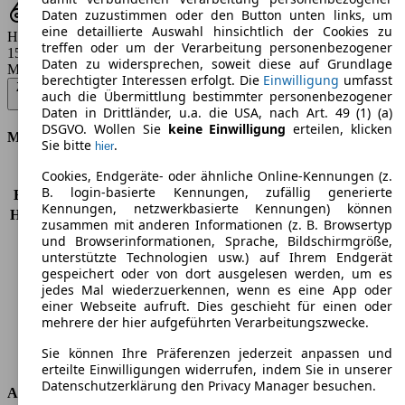
Daten zuzustimmen oder den Button unten links, um
eine detaillierte Auswahl hinsichtlich der Cookies zu
Hubraum
treffen oder um der Verarbeitung personenbezogener
1598 - 1956 ccm
Daten zu widersprechen, soweit diese auf Grundlage
Modellbezeichnung
:
berechtigter Interessen erfolgt. Die
Einwilligung
umfasst
Zafira 1.6 D (CDTi ecoFLEX) Start/Stop ON - 88 KW (120 PS) (2017/06
auch die Übermittlung bestimmter personenbezogener
- 2018/05)
▼
Daten in Drittländer, u.a. die USA, nach Art. 49 (1) (a)
DSGVO. Wollen Sie
keine Einwilligung
erteilen, klicken
Motor & Leistung
Sie bitte
.
hier
Cookies, Endgeräte- oder ähnliche Online-Kennungen (z.
KW (PS)
88 kW (120 PS)
B. login-basierte Kennungen, zufällig generierte
Beschleunigung (0-100 km/h)
12,7s
Kennungen, netzwerkbasierte Kennungen) können
Höchstgeschwindigkeit (km/h)
186 km/h
zusammen mit anderen Informationen (z. B. Browsertyp
Anzahl der Gänge
6
und Browserinformationen, Sprache, Bildschirmgröße,
Drehmoment
320 nm
unterstützte Technologien usw.) auf Ihrem Endgerät
gespeichert oder von dort ausgelesen werden, um es
Hubraum
1598 ccm
jedes Mal wiederzuerkennen, wenn es eine App oder
Kraftstoff
Diesel
einer Webseite aufruft. Dies geschieht für einen oder
Zylinder
4
mehrere der hier aufgeführten Verarbeitungszwecke.
Getriebe
Schaltgetriebe
Sie können Ihre Präferenzen jederzeit anpassen und
Antriebsart
Vorderradantrieb
erteilte Einwilligungen widerrufen, indem Sie in unserer
Datenschutzerklärung den Privacy Manager besuchen.
Abmessungen