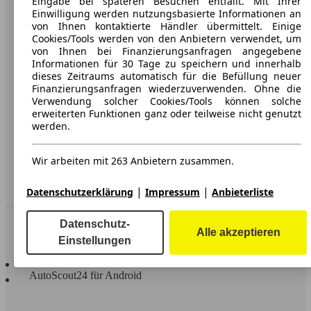
Eingabe bei späteren Besuchen entfällt. Mit Ihrer
Einwilligung werden nutzungsbasierte Informationen an
Karriere
von Ihnen kontaktierte Händler übermittelt. Einige
Cookies/Tools werden von den Anbietern verwendet, um
Werbung
von Ihnen bei Finanzierungsanfragen angegebene
Informationen für 30 Tage zu speichern und innerhalb
AGB
dieses Zeitraums automatisch für die Befüllung neuer
Finanzierungsanfragen wiederzuverwenden. Ohne die
Datenschutz
Verwendung solcher Cookies/Tools können solche
Impressum
erweiterten Funktionen ganz oder teilweise nicht genutzt
werden.
Erklärung zur Barrierefreiheit
Wir arbeiten mit 263 Anbietern zusammen.
Service
Händler
|
|
Datenschutzerklärung
Impressum
Anbieterliste
In Verbindung bleiben
Datenschutz-
Alle akzeptieren
Einstellungen
AutoScout24 für iOS
AutoScout24 für Android