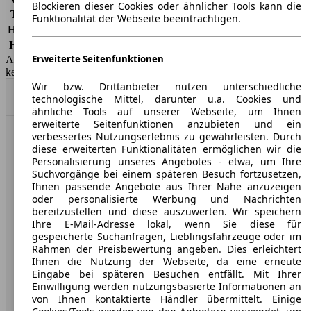
Blockieren dieser Cookies oder ähnlicher Tools kann die
Teilkasko
-
Funktionalität der Webseite beeinträchtigen.
Haftpflicht
-
HSN/TSN
1889/ABP
Erweiterte Seitenfunktionen
AutoScout24 GmbH übernimmt für die Richtigkeit der Angaben
keine Gewähr.
Wir bzw. Drittanbieter nutzen unterschiedliche
Nach Oben
technologische Mittel, darunter u.a. Cookies und
ähnliche Tools auf unserer Webseite, um Ihnen
erweiterte Seitenfunktionen anzubieten und ein
verbessertes Nutzungserlebnis zu gewährleisten. Durch
AutoScout24: Europaweit der größte Online-Automarkt.
diese erweiterten Funktionalitäten ermöglichen wir die
Personalisierung unseres Angebotes - etwa, um Ihre
Suchvorgänge bei einem späteren Besuch fortzusetzen,
Unternehmen
Ihnen passende Angebote aus Ihrer Nähe anzuzeigen
oder personalisierte Werbung und Nachrichten
Über AutoScout24
bereitzustellen und diese auszuwerten. Wir speichern
Ihre E-Mail-Adresse lokal, wenn Sie diese für
Presse
gespeicherte Suchanfragen, Lieblingsfahrzeuge oder im
Rahmen der Preisbewertung angeben. Dies erleichtert
Karriere
Ihnen die Nutzung der Webseite, da eine erneute
Eingabe bei späteren Besuchen entfällt. Mit Ihrer
Werbung
Einwilligung werden nutzungsbasierte Informationen an
von Ihnen kontaktierte Händler übermittelt. Einige
AGB