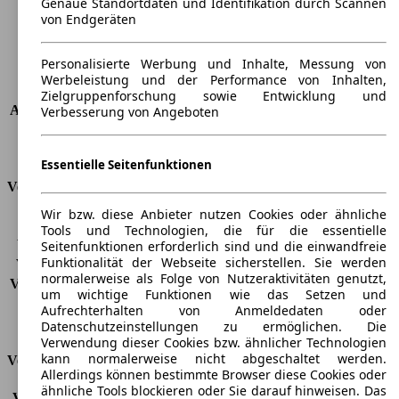
Genaue Standortdaten und Identifikation durch Scannen
Maximalgewicht
-
von Endgeräten
Max. Zuladung
-
Türen
5
Personalisierte Werbung und Inhalte, Messung von
Sitze
5
Werbeleistung und der Performance von Inhalten,
Dachlast
-
Zielgruppenforschung sowie Entwicklung und
Anhängelast (ungebremst)
580 kg
Verbesserung von Angeboten
Anhängelast (gebremst)
1200 kg
Kofferraumvolumen
299 - 994 l
Essentielle Seitenfunktionen
Verbrauch
Wir bzw. diese Anbieter nutzen Cookies oder ähnliche
CO2 Emissionen*
-
Tools und Technologien, die für die essentielle
Verbrauch (Stadt)
-
Seitenfunktionen erforderlich sind und die einwandfreie
Funktionalität der Webseite sicherstellen. Sie werden
Verbrauch (Land)
-
normalerweise als Folge von Nutzeraktivitäten genutzt,
Verbrauch (komb.)*
-
um wichtige Funktionen wie das Setzen und
Schadstoffklasse
EU6d
Aufrechterhalten von Anmeldedaten oder
Tankinhalt
41 l
Datenschutzeinstellungen zu ermöglichen. Die
Verwendung dieser Cookies bzw. ähnlicher Technologien
kann normalerweise nicht abgeschaltet werden.
Versicherungsklassen
Allerdings können bestimmte Browser diese Cookies oder
ähnliche Tools blockieren oder Sie darauf hinweisen. Das
Vollkasko
-