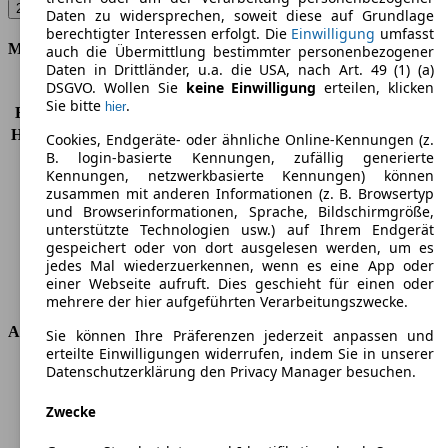
208 BlueHDi 100 Active Pack - 75 KW (102 PS) (2022/11 - 2023/09)
▼
Daten zu widersprechen, soweit diese auf Grundlage
berechtigter Interessen erfolgt. Die
Einwilligung
umfasst
Motor & Leistung
auch die Übermittlung bestimmter personenbezogener
Daten in Drittländer, u.a. die USA, nach Art. 49 (1) (a)
DSGVO. Wollen Sie
keine Einwilligung
erteilen, klicken
KW (PS)
75 kW (102 PS)
Sie bitte
.
hier
Beschleunigung (0-100 km/h)
10,2s
Höchstgeschwindigkeit (km/h)
188 km/h
Cookies, Endgeräte- oder ähnliche Online-Kennungen (z.
B. login-basierte Kennungen, zufällig generierte
Anzahl der Gänge
6
Kennungen, netzwerkbasierte Kennungen) können
Drehmoment
250 nm
zusammen mit anderen Informationen (z. B. Browsertyp
Hubraum
1499 ccm
und Browserinformationen, Sprache, Bildschirmgröße,
Kraftstoff
Diesel
unterstützte Technologien usw.) auf Ihrem Endgerät
Zylinder
4
gespeichert oder von dort ausgelesen werden, um es
jedes Mal wiederzuerkennen, wenn es eine App oder
Getriebe
Schaltgetriebe
einer Webseite aufruft. Dies geschieht für einen oder
Antriebsart
Vorderradantrieb
mehrere der hier aufgeführten Verarbeitungszwecke.
Abmessungen
Sie können Ihre Präferenzen jederzeit anpassen und
erteilte Einwilligungen widerrufen, indem Sie in unserer
Datenschutzerklärung den Privacy Manager besuchen.
Länge
4055 mm
Höhe
1430 mm
Zwecke
Breite
1765 mm
Radstand
-