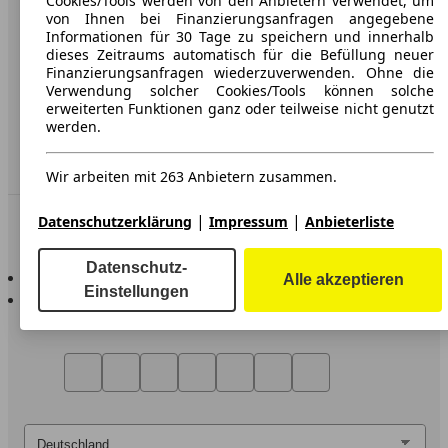
Cookies/Tools werden von den Anbietern verwendet, um
von Ihnen bei Finanzierungsanfragen angegebene
Datenschutz
Informationen für 30 Tage zu speichern und innerhalb
dieses Zeitraums automatisch für die Befüllung neuer
Impressum
Finanzierungsanfragen wiederzuverwenden. Ohne die
Verwendung solcher Cookies/Tools können solche
Erklärung zur Barrierefreiheit
erweiterten Funktionen ganz oder teilweise nicht genutzt
werden.
Service
Händler
Wir arbeiten mit 263 Anbietern zusammen.
|
|
In Verbindung bleiben
Datenschutzerklärung
Impressum
Anbieterliste
Datenschutz-
AutoScout24 für iOS
Alle akzeptieren
Einstellungen
AutoScout24 für Android