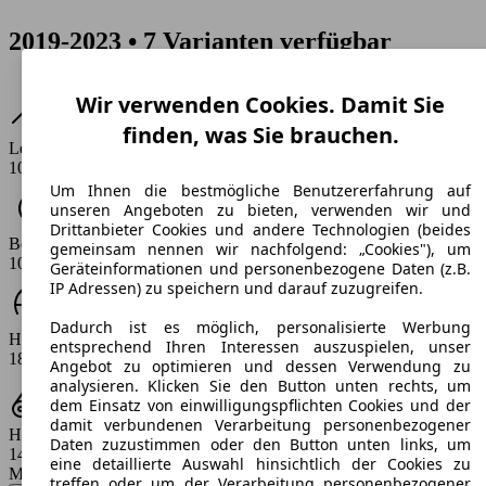
2019-2023 • 7 Varianten verfügbar
Wir verwenden Cookies. Damit Sie
finden, was Sie brauchen.
Leistung
102 PS
Um Ihnen die bestmögliche Benutzererfahrung auf
unseren Angeboten zu bieten, verwenden wir und
Drittanbieter Cookies und andere Technologien (beides
Beschleunigung (0-100 km/h)
gemeinsam nennen wir nachfolgend: „Cookies"), um
10.2 s
Geräteinformationen und personenbezogene Daten (z.B.
IP Adressen) zu speichern und darauf zuzugreifen.
Dadurch ist es möglich, personalisierte Werbung
Höchstgeschwindigkeit (km/h)
entsprechend Ihren Interessen auszuspielen, unser
188 km/h
Angebot zu optimieren und dessen Verwendung zu
analysieren. Klicken Sie den Button unten rechts, um
dem Einsatz von einwilligungspflichten Cookies und der
damit verbundenen Verarbeitung personenbezogener
Hubraum
Daten zuzustimmen oder den Button unten links, um
1499 ccm
eine detaillierte Auswahl hinsichtlich der Cookies zu
Modellbezeichnung
:
treffen oder um der Verarbeitung personenbezogener