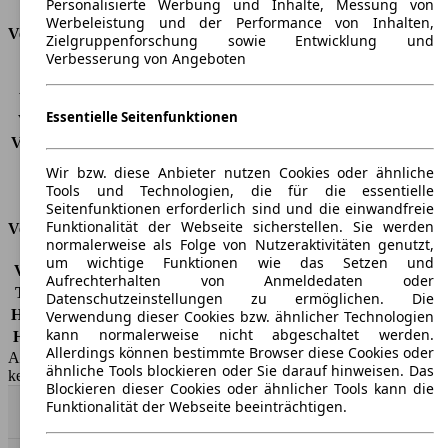
Personalisierte Werbung und Inhalte, Messung von
Werbeleistung und der Performance von Inhalten,
Verbrauch
Zielgruppenforschung sowie Entwicklung und
Verbesserung von Angeboten
CO2 Emissionen*
-
Verbrauch (Stadt)
-
Essentielle Seitenfunktionen
Verbrauch (Land)
-
Verbrauch (komb.)*
-
Schadstoffklasse
EU6d
Wir bzw. diese Anbieter nutzen Cookies oder ähnliche
Tankinhalt
45 l
Tools und Technologien, die für die essentielle
Seitenfunktionen erforderlich sind und die einwandfreie
Funktionalität der Webseite sicherstellen. Sie werden
Versicherungsklassen
normalerweise als Folge von Nutzeraktivitäten genutzt,
um wichtige Funktionen wie das Setzen und
Vollkasko
-
Aufrechterhalten von Anmeldedaten oder
Teilkasko
-
Datenschutzeinstellungen zu ermöglichen. Die
Haftpflicht
-
Verwendung dieser Cookies bzw. ähnlicher Technologien
kann normalerweise nicht abgeschaltet werden.
HSN/TSN
4013/AOV
Allerdings können bestimmte Browser diese Cookies oder
AutoScout24 GmbH übernimmt für die Richtigkeit der Angaben
ähnliche Tools blockieren oder Sie darauf hinweisen. Das
keine Gewähr.
Blockieren dieser Cookies oder ähnlicher Tools kann die
Funktionalität der Webseite beeinträchtigen.
Nach Oben