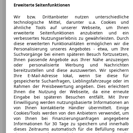
Erweiterte Seitenfunktionen
AutoScout24: Europaweit der größte Online-Automarkt.
Wir bzw. Drittanbieter nutzen unterschiedliche
technologische Mittel, darunter u.a. Cookies und
Unternehmen
ähnliche Tools auf unserer Webseite, um Ihnen
erweiterte Seitenfunktionen anzubieten und ein
Über AutoScout24
verbessertes Nutzungserlebnis zu gewährleisten. Durch
diese erweiterten Funktionalitäten ermöglichen wir die
Presse
Personalisierung unseres Angebotes - etwa, um Ihre
Suchvorgänge bei einem späteren Besuch fortzusetzen,
Karriere
Ihnen passende Angebote aus Ihrer Nähe anzuzeigen
oder personalisierte Werbung und Nachrichten
Werbung
bereitzustellen und diese auszuwerten. Wir speichern
Ihre E-Mail-Adresse lokal, wenn Sie diese für
AGB
gespeicherte Suchanfragen, Lieblingsfahrzeuge oder im
Rahmen der Preisbewertung angeben. Dies erleichtert
Datenschutz
Ihnen die Nutzung der Webseite, da eine erneute
Eingabe bei späteren Besuchen entfällt. Mit Ihrer
Impressum
Einwilligung werden nutzungsbasierte Informationen an
von Ihnen kontaktierte Händler übermittelt. Einige
Erklärung zur Barrierefreiheit
Cookies/Tools werden von den Anbietern verwendet, um
von Ihnen bei Finanzierungsanfragen angegebene
Service
Informationen für 30 Tage zu speichern und innerhalb
dieses Zeitraums automatisch für die Befüllung neuer
Händler