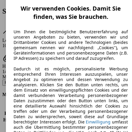
Wir verwenden Cookies. Damit Sie
Seit 2021 • 410 Varianten verfügbar
finden, was Sie brauchen.
Um Ihnen die bestmögliche Benutzererfahrung auf
unseren Angeboten zu bieten, verwenden wir und
Leistung
Drittanbieter Cookies und andere Technologien (beides
106 PS
gemeinsam nennen wir nachfolgend: „Cookies"), um
Geräteinformationen und personenbezogene Daten (z.B.
IP Adressen) zu speichern und darauf zuzugreifen.
Hubraum
Dadurch ist es möglich, personalisierte Werbung
1498 ccm
entsprechend Ihren Interessen auszuspielen, unser
Modellbezeichnung
:
Angebot zu optimieren und dessen Verwendung zu
Porter NP6 LR CNG Pro - 78 KW (106 PS) (Seit 2023/01)
▼
analysieren. Klicken Sie den Button unten rechts, um
dem Einsatz von einwilligungspflichten Cookies und der
Motor & Leistung
damit verbundenen Verarbeitung personenbezogener
Daten zuzustimmen oder den Button unten links, um
eine detaillierte Auswahl hinsichtlich der Cookies zu
KW (PS)
78 kW (106 PS)
treffen oder um der Verarbeitung personenbezogener
Beschleunigung (0-100 km/h)
-
Daten zu widersprechen, soweit diese auf Grundlage
Höchstgeschwindigkeit (km/h)
-
berechtigter Interessen erfolgt. Die
Einwilligung
umfasst
Anzahl der Gänge
5
auch die Übermittlung bestimmter personenbezogener