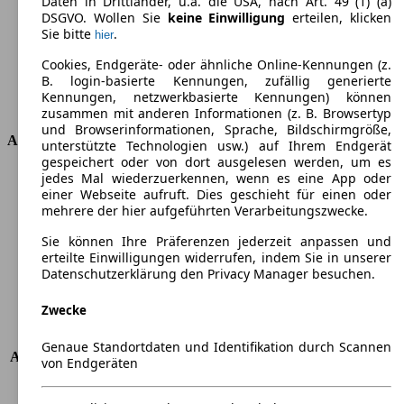
Daten in Drittländer, u.a. die USA, nach Art. 49 (1) (a)
Drehmoment
136 nm
DSGVO. Wollen Sie
keine Einwilligung
erteilen, klicken
Hubraum
1498 ccm
Sie bitte
.
hier
Kraftstoff
Benzin
Zylinder
4
Cookies, Endgeräte- oder ähnliche Online-Kennungen (z.
B. login-basierte Kennungen, zufällig generierte
Getriebe
Schaltgetriebe
Kennungen, netzwerkbasierte Kennungen) können
Antriebsart
Hinterradantrieb
zusammen mit anderen Informationen (z. B. Browsertyp
und Browserinformationen, Sprache, Bildschirmgröße,
Abmessungen
unterstützte Technologien usw.) auf Ihrem Endgerät
gespeichert oder von dort ausgelesen werden, um es
jedes Mal wiederzuerkennen, wenn es eine App oder
Länge
4085 mm
einer Webseite aufruft. Dies geschieht für einen oder
Höhe
1840 mm
mehrere der hier aufgeführten Verarbeitungszwecke.
Breite
1640 mm
Radstand
-
Sie können Ihre Präferenzen jederzeit anpassen und
erteilte Einwilligungen widerrufen, indem Sie in unserer
Maximalgewicht
-
Datenschutzerklärung den Privacy Manager besuchen.
Max. Zuladung
-
Türen
2
Zwecke
Sitze
2
Dachlast
-
Genaue Standortdaten und Identifikation durch Scannen
Anhängelast (ungebremst)
600 kg
von Endgeräten
Anhängelast (gebremst)
600 kg
Kofferraumvolumen
-