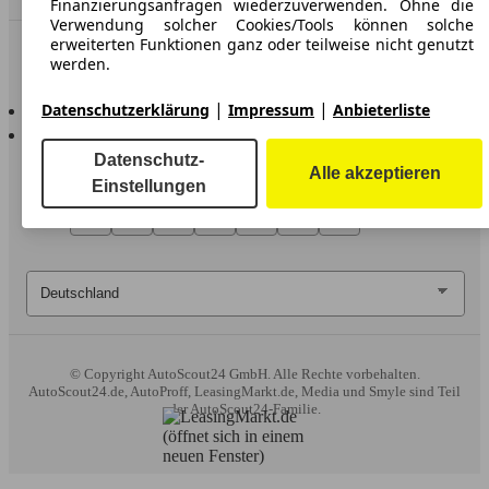
Finanzierungsanfragen wiederzuverwenden. Ohne die
Verwendung solcher Cookies/Tools können solche
erweiterten Funktionen ganz oder teilweise nicht genutzt
In Verbindung bleiben
werden.
AutoScout24 für iOS
|
|
Datenschutzerklärung
Impressum
Anbieterliste
Wir arbeiten mit 263 Anbietern zusammen.
AutoScout24 für Android
Datenschutz-
Alle akzeptieren
Einstellungen
© Copyright
AutoScout24 GmbH. Alle Rechte vorbehalten.
AutoScout24.de, AutoProff, LeasingMarkt.de, Media und Smyle sind Teil
der AutoScout24-Familie.