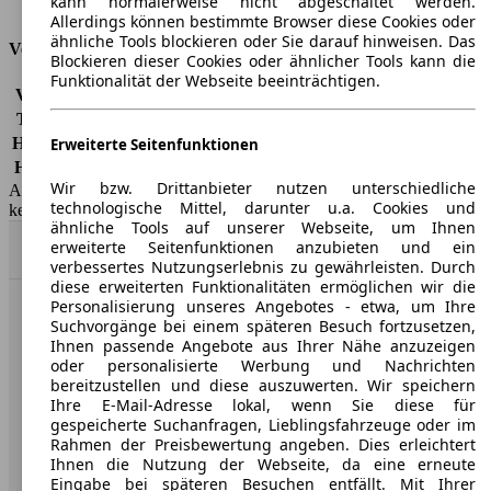
kann normalerweise nicht abgeschaltet werden.
Tankinhalt
64 l
Allerdings können bestimmte Browser diese Cookies oder
ähnliche Tools blockieren oder Sie darauf hinweisen. Das
Versicherungsklassen
Blockieren dieser Cookies oder ähnlicher Tools kann die
Funktionalität der Webseite beeinträchtigen.
Vollkasko
-
Teilkasko
-
Haftpflicht
-
Erweiterte Seitenfunktionen
HSN/TSN
0583/ACH
Wir bzw. Drittanbieter nutzen unterschiedliche
AutoScout24 GmbH übernimmt für die Richtigkeit der Angaben
technologische Mittel, darunter u.a. Cookies und
keine Gewähr.
ähnliche Tools auf unserer Webseite, um Ihnen
erweiterte Seitenfunktionen anzubieten und ein
Nach Oben
verbessertes Nutzungserlebnis zu gewährleisten. Durch
diese erweiterten Funktionalitäten ermöglichen wir die
Personalisierung unseres Angebotes - etwa, um Ihre
AutoScout24: Europaweit der größte Online-Automarkt.
Suchvorgänge bei einem späteren Besuch fortzusetzen,
Ihnen passende Angebote aus Ihrer Nähe anzuzeigen
oder personalisierte Werbung und Nachrichten
Unternehmen
bereitzustellen und diese auszuwerten. Wir speichern
Ihre E-Mail-Adresse lokal, wenn Sie diese für
gespeicherte Suchanfragen, Lieblingsfahrzeuge oder im
Über AutoScout24
Rahmen der Preisbewertung angeben. Dies erleichtert
Ihnen die Nutzung der Webseite, da eine erneute
Presse
Eingabe bei späteren Besuchen entfällt. Mit Ihrer