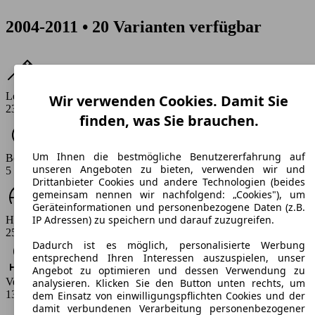
2004-2011 • 20 Varianten verfügbar
Leistung
Wir verwenden Cookies. Damit Sie
239 - 320 PS
finden, was Sie brauchen.
Um Ihnen die bestmögliche Benutzererfahrung auf
Beschleunigung (0-100 km/h)
unseren Angeboten zu bieten, verwenden wir und
5 - 7.1 s
Drittanbieter Cookies und andere Technologien (beides
gemeinsam nennen wir nachfolgend: „Cookies"), um
Geräteinformationen und personenbezogene Daten (z.B.
IP Adressen) zu speichern und darauf zuzugreifen.
Höchstgeschwindigkeit (km/h)
250 - 276 km/h
Dadurch ist es möglich, personalisierte Werbung
entsprechend Ihren Interessen auszuspielen, unser
Angebot zu optimieren und dessen Verwendung zu
Verbrauch
analysieren. Klicken Sie den Button unten rechts, um
13.6 - 16.3 l/100km
dem Einsatz von einwilligungspflichten Cookies und der
damit verbundenen Verarbeitung personenbezogener