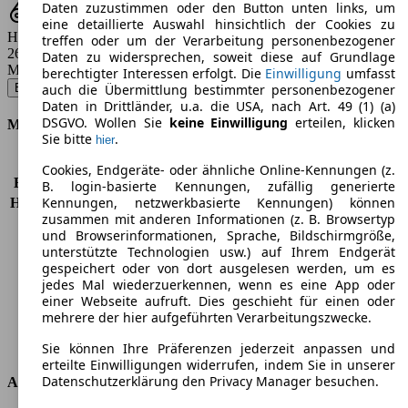
Daten zuzustimmen oder den Button unten links, um
eine detaillierte Auswahl hinsichtlich der Cookies zu
Hubraum
treffen oder um der Verarbeitung personenbezogener
2687 - 3436 ccm
Daten zu widersprechen, soweit diese auf Grundlage
Modellbezeichnung
:
berechtigter Interessen erfolgt. Die
Einwilligung
umfasst
Boxster - 188 KW (255 PS) (2009/01 - 2011/07)
▼
auch die Übermittlung bestimmter personenbezogener
Daten in Drittländer, u.a. die USA, nach Art. 49 (1) (a)
DSGVO. Wollen Sie
keine Einwilligung
erteilen, klicken
Motor & Leistung
Sie bitte
.
hier
KW (PS)
188 kW (255 PS)
Cookies, Endgeräte- oder ähnliche Online-Kennungen (z.
Beschleunigung (0-100 km/h)
5,9s
B. login-basierte Kennungen, zufällig generierte
Kennungen, netzwerkbasierte Kennungen) können
Höchstgeschwindigkeit (km/h)
263 km/h
zusammen mit anderen Informationen (z. B. Browsertyp
Anzahl der Gänge
6
und Browserinformationen, Sprache, Bildschirmgröße,
Drehmoment
290 nm
unterstützte Technologien usw.) auf Ihrem Endgerät
Hubraum
2893 ccm
gespeichert oder von dort ausgelesen werden, um es
Kraftstoff
Benzin
jedes Mal wiederzuerkennen, wenn es eine App oder
einer Webseite aufruft. Dies geschieht für einen oder
Zylinder
6
mehrere der hier aufgeführten Verarbeitungszwecke.
Getriebe
Schaltgetriebe
Antriebsart
Hinterradantrieb
Sie können Ihre Präferenzen jederzeit anpassen und
erteilte Einwilligungen widerrufen, indem Sie in unserer
Datenschutzerklärung den Privacy Manager besuchen.
Abmessungen