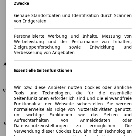
Zwecke
Länge
4342 mm
Höhe
1292 mm
Genaue Standortdaten und Identifikation durch Scannen
Breite
1801 mm
von Endgeräten
Radstand
-
Maximalgewicht
-
Personalisierte Werbung und Inhalte, Messung von
Max. Zuladung
-
Werbeleistung und der Performance von Inhalten,
Türen
2
Zielgruppenforschung sowie Entwicklung und
Sitze
2
Verbesserung von Angeboten
Dachlast
-
Anhängelast (ungebremst)
-
Essentielle Seitenfunktionen
Anhängelast (gebremst)
-
Kofferraumvolumen
130 - 280 l
Wir bzw. diese Anbieter nutzen Cookies oder ähnliche
Verbrauch
Tools und Technologien, die für die essentielle
Seitenfunktionen erforderlich sind und die einwandfreie
CO2 Emissionen*
221 g/km (komb.)
Funktionalität der Webseite sicherstellen. Sie werden
normalerweise als Folge von Nutzeraktivitäten genutzt,
Verbrauch (Stadt)
13,8 l/100km
um wichtige Funktionen wie das Setzen und
Verbrauch (Land)
6,9 l/100km
Aufrechterhalten von Anmeldedaten oder
Verbrauch (komb.)*
9,4 l/100km
Datenschutzeinstellungen zu ermöglichen. Die
Schadstoffklasse
EU5
Verwendung dieser Cookies bzw. ähnlicher Technologien