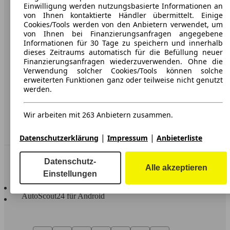
Karriere
Einwilligung werden nutzungsbasierte Informationen an
von Ihnen kontaktierte Händler übermittelt. Einige
Werbung
Cookies/Tools werden von den Anbietern verwendet, um
von Ihnen bei Finanzierungsanfragen angegebene
AGB
Informationen für 30 Tage zu speichern und innerhalb
dieses Zeitraums automatisch für die Befüllung neuer
Datenschutz
Finanzierungsanfragen wiederzuverwenden. Ohne die
Verwendung solcher Cookies/Tools können solche
Impressum
erweiterten Funktionen ganz oder teilweise nicht genutzt
werden.
Erklärung zur Barrierefreiheit
Wir arbeiten mit 263 Anbietern zusammen.
Service
Händler
|
|
Datenschutzerklärung
Impressum
Anbieterliste
In Verbindung bleiben
Datenschutz-
Alle akzeptieren
Einstellungen
AutoScout24 für iOS
AutoScout24 für Android