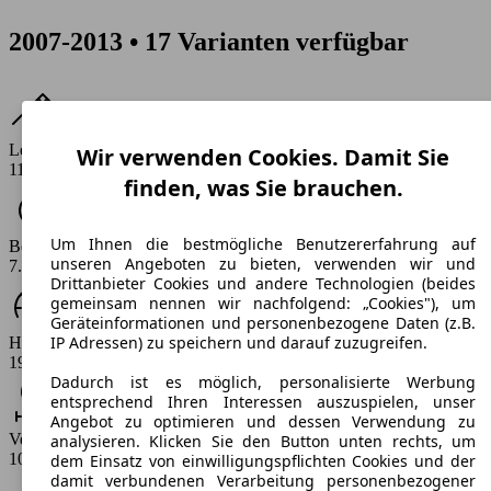
2007-2013 • 17 Varianten verfügbar
Leistung
Wir verwenden Cookies. Damit Sie
110 - 204 PS
finden, was Sie brauchen.
Um Ihnen die bestmögliche Benutzererfahrung auf
Beschleunigung (0-100 km/h)
unseren Angeboten zu bieten, verwenden wir und
7.8 - 11.7 s
Drittanbieter Cookies und andere Technologien (beides
gemeinsam nennen wir nachfolgend: „Cookies"), um
Geräteinformationen und personenbezogene Daten (z.B.
IP Adressen) zu speichern und darauf zuzugreifen.
Höchstgeschwindigkeit (km/h)
192 - 236 km/h
Dadurch ist es möglich, personalisierte Werbung
entsprechend Ihren Interessen auszuspielen, unser
Angebot zu optimieren und dessen Verwendung zu
Verbrauch
analysieren. Klicken Sie den Button unten rechts, um
10.4 - 13 l/100km
dem Einsatz von einwilligungspflichten Cookies und der
damit verbundenen Verarbeitung personenbezogener