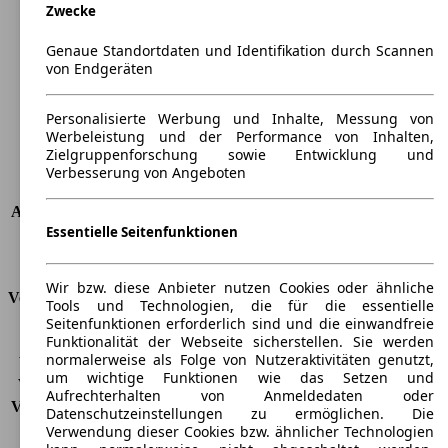
Zwecke
Länge
4695 mm
Höhe
1445 mm
Genaue Standortdaten und Identifikation durch Scannen
Breite
1811 mm
von Endgeräten
Radstand
-
Maximalgewicht
-
Personalisierte Werbung und Inhalte, Messung von
Max. Zuladung
-
Werbeleistung und der Performance von Inhalten,
Türen
5
Zielgruppenforschung sowie Entwicklung und
Sitze
5
Verbesserung von Angeboten
Dachlast
-
Anhängelast (ungebremst)
650 kg
Essentielle Seitenfunktionen
Anhängelast (gebremst)
1300 kg
Kofferraumvolumen
462 - 1377 l
Wir bzw. diese Anbieter nutzen Cookies oder ähnliche
Verbrauch
Tools und Technologien, die für die essentielle
Seitenfunktionen erforderlich sind und die einwandfreie
CO2 Emissionen*
180 g/km (komb.)
Funktionalität der Webseite sicherstellen. Sie werden
normalerweise als Folge von Nutzeraktivitäten genutzt,
Verbrauch (Stadt)
10,4 l/100km
um wichtige Funktionen wie das Setzen und
Verbrauch (Land)
6,3 l/100km
Aufrechterhalten von Anmeldedaten oder
Verbrauch (komb.)*
7,6 l/100km
Datenschutzeinstellungen zu ermöglichen. Die
Schadstoffklasse
EU4
Verwendung dieser Cookies bzw. ähnlicher Technologien