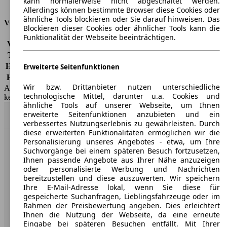
kann normalerweise nicht abgeschaltet werden.
Tankinhalt
66 l
Allerdings können bestimmte Browser diese Cookies oder
ähnliche Tools blockieren oder Sie darauf hinweisen. Das
Versicherungsklassen
Blockieren dieser Cookies oder ähnlicher Tools kann die
Funktionalität der Webseite beeinträchtigen.
Vollkasko
-
Teilkasko
-
Haftpflicht
-
Erweiterte Seitenfunktionen
HSN/TSN
3333/AQW
Wir bzw. Drittanbieter nutzen unterschiedliche
AutoScout24 GmbH übernimmt für die Richtigkeit der Angaben
technologische Mittel, darunter u.a. Cookies und
keine Gewähr.
ähnliche Tools auf unserer Webseite, um Ihnen
erweiterte Seitenfunktionen anzubieten und ein
Nach Oben
verbessertes Nutzungserlebnis zu gewährleisten. Durch
diese erweiterten Funktionalitäten ermöglichen wir die
Personalisierung unseres Angebotes - etwa, um Ihre
AutoScout24: Europaweit der größte Online-Automarkt.
Suchvorgänge bei einem späteren Besuch fortzusetzen,
Ihnen passende Angebote aus Ihrer Nähe anzuzeigen
oder personalisierte Werbung und Nachrichten
Unternehmen
bereitzustellen und diese auszuwerten. Wir speichern
Ihre E-Mail-Adresse lokal, wenn Sie diese für
gespeicherte Suchanfragen, Lieblingsfahrzeuge oder im
Über AutoScout24
Rahmen der Preisbewertung angeben. Dies erleichtert
Ihnen die Nutzung der Webseite, da eine erneute
Presse
Eingabe bei späteren Besuchen entfällt. Mit Ihrer