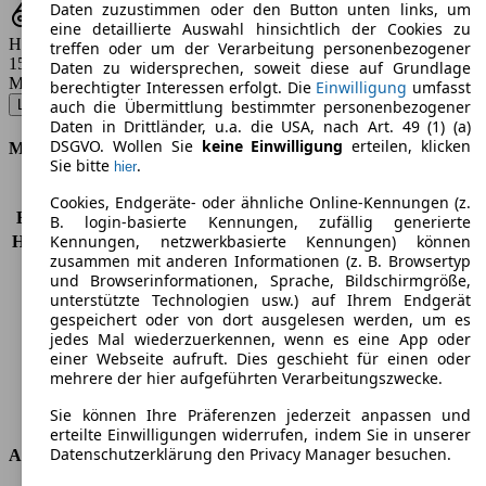
Daten zuzustimmen oder den Button unten links, um
eine detaillierte Auswahl hinsichtlich der Cookies zu
Hubraum
treffen oder um der Verarbeitung personenbezogener
1598 - 1998 ccm
Daten zu widersprechen, soweit diese auf Grundlage
Modellbezeichnung
:
berechtigter Interessen erfolgt. Die
Einwilligung
umfasst
Laguna 1.6 16V Expression - 81 KW (110 PS) (2007/09 - 2009/06)
▼
auch die Übermittlung bestimmter personenbezogener
Daten in Drittländer, u.a. die USA, nach Art. 49 (1) (a)
DSGVO. Wollen Sie
keine Einwilligung
erteilen, klicken
Motor & Leistung
Sie bitte
.
hier
KW (PS)
81 kW (110 PS)
Cookies, Endgeräte- oder ähnliche Online-Kennungen (z.
Beschleunigung (0-100 km/h)
11,7s
B. login-basierte Kennungen, zufällig generierte
Kennungen, netzwerkbasierte Kennungen) können
Höchstgeschwindigkeit (km/h)
192 km/h
zusammen mit anderen Informationen (z. B. Browsertyp
Anzahl der Gänge
6
und Browserinformationen, Sprache, Bildschirmgröße,
Drehmoment
151 nm
unterstützte Technologien usw.) auf Ihrem Endgerät
Hubraum
1598 ccm
gespeichert oder von dort ausgelesen werden, um es
Kraftstoff
Benzin
jedes Mal wiederzuerkennen, wenn es eine App oder
einer Webseite aufruft. Dies geschieht für einen oder
Zylinder
4
mehrere der hier aufgeführten Verarbeitungszwecke.
Getriebe
Schaltgetriebe
Antriebsart
Vorderradantrieb
Sie können Ihre Präferenzen jederzeit anpassen und
erteilte Einwilligungen widerrufen, indem Sie in unserer
Datenschutzerklärung den Privacy Manager besuchen.
Abmessungen