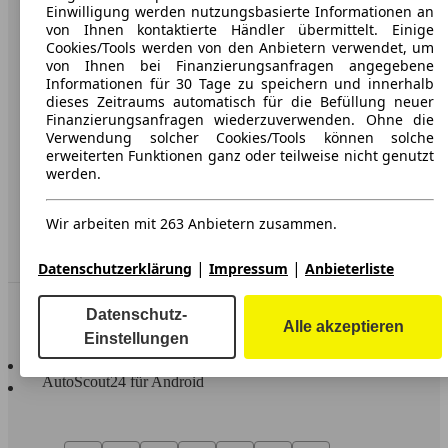
Karriere
Einwilligung werden nutzungsbasierte Informationen an
von Ihnen kontaktierte Händler übermittelt. Einige
Werbung
Cookies/Tools werden von den Anbietern verwendet, um
von Ihnen bei Finanzierungsanfragen angegebene
AGB
Informationen für 30 Tage zu speichern und innerhalb
dieses Zeitraums automatisch für die Befüllung neuer
Datenschutz
Finanzierungsanfragen wiederzuverwenden. Ohne die
Verwendung solcher Cookies/Tools können solche
Impressum
erweiterten Funktionen ganz oder teilweise nicht genutzt
werden.
Erklärung zur Barrierefreiheit
Wir arbeiten mit 263 Anbietern zusammen.
Service
Händler
|
|
Datenschutzerklärung
Impressum
Anbieterliste
In Verbindung bleiben
Datenschutz-
Alle akzeptieren
Einstellungen
AutoScout24 für iOS
AutoScout24 für Android