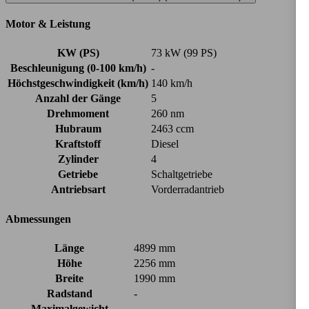
Motor & Leistung
KW (PS)
73 kW (99 PS)
Beschleunigung (0-100 km/h)
-
Höchstgeschwindigkeit (km/h)
140 km/h
Anzahl der Gänge
5
Drehmoment
260 nm
Hubraum
2463 ccm
Kraftstoff
Diesel
Zylinder
4
Getriebe
Schaltgetriebe
Antriebsart
Vorderradantrieb
Abmessungen
Länge
4899 mm
Höhe
2256 mm
Breite
1990 mm
Radstand
-
Maximalgewicht
-