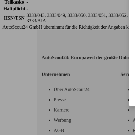
Teilkasko
-
Haftpflicht
-
3333/043, 3333/049, 3333/050, 3333/051, 3333/052, 3
HSN/TSN
3333/AIA
AutoScout24 GmbH übernimmt für die Richtigkeit der Angaben kei
AutoScout24: Europaweit der größte Online
Unternehmen
Servic
Über AutoScout24
Presse
Karriere
Werbung
A
AGB
R