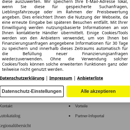
diese auszuwerten. Wir speichern Ihre E-Mail-Adresse lokal,
wenn Sie diese für gespeicherte Suchanfragen,
Lieblingsfahrzeuge oder im Rahmen der Preisbewertung
333/057, 3333/058, 3333/062, 3333/063, 3333/069, 3333/070, 3333
angeben. Dies erleichtert Ihnen die Nutzung der Webseite, da
eine erneute Eingabe bei späteren Besuchen entfällt. Mit Ihrer
ne Gewähr.
Einwilligung werden nutzungsbasierte Informationen an von
Ihnen kontaktierte Händler übermittelt. Einige Cookies/Tools
werden von den Anbietern verwendet, um von Ihnen bei
Finanzierungsanfragen angegebene Informationen für 30 Tage
zu speichern und innerhalb dieses Zeitraums automatisch für
die Befüllung neuer Finanzierungsanfragen
-Automarkt.
wiederzuverwenden. Ohne die Verwendung solcher
Cookies/Tools können solche erweiterten Funktionen ganz oder
teilweise nicht genutzt werden.
e
Händler
|
|
Datenschutzerklärung
Impressum
Anbieterliste
Wir arbeiten mit 263 Anbietern zusammen.
Hilfe
Anmelden
Datenschutz-Einstellungen
Alle akzeptieren
Kodex
Registrieren
Kontakt
Vorteile
utokatalog
Partner-Infoportal
egionalübersicht