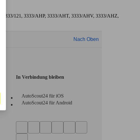
/090, 3333/121, 3333/AHP, 3333/AHT, 3333/AHV, 3333/AHZ,
Nach Oben
In Verbindung bleiben
AutoScout24 für iOS
AutoScout24 für Android