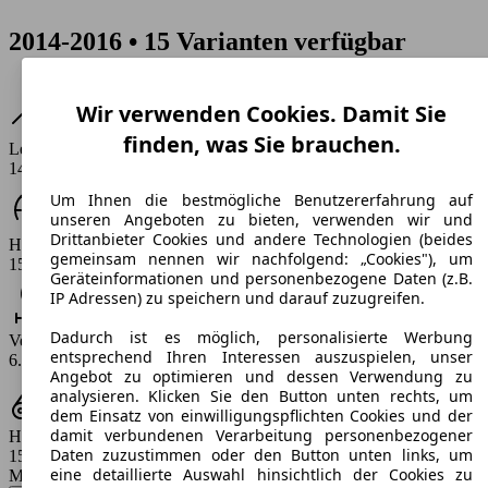
2014-2016 • 15 Varianten verfügbar
Wir verwenden Cookies. Damit Sie
finden, was Sie brauchen.
Leistung
140 PS
Um Ihnen die bestmögliche Benutzererfahrung auf
unseren Angeboten zu bieten, verwenden wir und
Drittanbieter Cookies und andere Technologien (beides
Höchstgeschwindigkeit (km/h)
gemeinsam nennen wir nachfolgend: „Cookies"), um
153 - 181 km/h
Geräteinformationen und personenbezogene Daten (z.B.
IP Adressen) zu speichern und darauf zuzugreifen.
Dadurch ist es möglich, personalisierte Werbung
Verbrauch
entsprechend Ihren Interessen auszuspielen, unser
6.1 - 7.3 l/100km
Angebot zu optimieren und dessen Verwendung zu
analysieren. Klicken Sie den Button unten rechts, um
dem Einsatz von einwilligungspflichten Cookies und der
damit verbundenen Verarbeitung personenbezogener
Hubraum
Daten zuzustimmen oder den Button unten links, um
1598 ccm
eine detaillierte Auswahl hinsichtlich der Cookies zu
Modellbezeichnung
: