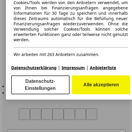
AGB
Cookies/Tools werden von den Anbietern verwendet, um
von Ihnen bei Finanzierungsanfragen angegebene
Datenschutz
Informationen für 30 Tage zu speichern und innerhalb
dieses Zeitraums automatisch für die Befüllung neuer
Impressum
Finanzierungsanfragen wiederzuverwenden. Ohne die
Verwendung solcher Cookies/Tools können solche
Erklärung zur Barrierefreiheit
erweiterten Funktionen ganz oder teilweise nicht genutzt
werden.
Service
Händler
Wir arbeiten mit 263 Anbietern zusammen.
|
|
Datenschutzerklärung
Impressum
Anbieterliste
In Verbindung bleiben
Datenschutz-
AutoScout24 für iOS
Alle akzeptieren
Einstellungen
AutoScout24 für Android