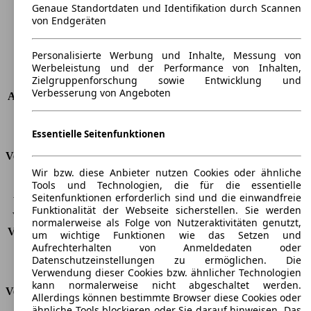
Radstand
-
Genaue Standortdaten und Identifikation durch Scannen
Maximalgewicht
-
von Endgeräten
Max. Zuladung
-
Türen
4
Personalisierte Werbung und Inhalte, Messung von
Sitze
3
Werbeleistung und der Performance von Inhalten,
Zielgruppenforschung sowie Entwicklung und
Dachlast
-
Verbesserung von Angeboten
Anhängelast (ungebremst)
750 kg
Anhängelast (gebremst)
2000 kg
Kofferraumvolumen
-
Essentielle Seitenfunktionen
Verbrauch
Wir bzw. diese Anbieter nutzen Cookies oder ähnliche
Tools und Technologien, die für die essentielle
CO2 Emissionen*
170 g/km (komb.)
Seitenfunktionen erforderlich sind und die einwandfreie
Verbrauch (Stadt)
-
Funktionalität der Webseite sicherstellen. Sie werden
Verbrauch (Land)
-
normalerweise als Folge von Nutzeraktivitäten genutzt,
Verbrauch (komb.)*
6,5 l/100km
um wichtige Funktionen wie das Setzen und
Schadstoffklasse
EU5
Aufrechterhalten von Anmeldedaten oder
Datenschutzeinstellungen zu ermöglichen. Die
Tankinhalt
80 l
Verwendung dieser Cookies bzw. ähnlicher Technologien
kann normalerweise nicht abgeschaltet werden.
Versicherungsklassen
Allerdings können bestimmte Browser diese Cookies oder
ähnliche Tools blockieren oder Sie darauf hinweisen. Das