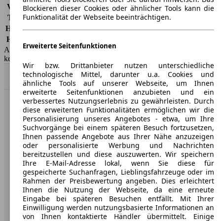
Vollkasko
-
Blockieren dieser Cookies oder ähnlicher Tools kann die
Funktionalität der Webseite beeinträchtigen.
Teilkasko
-
Haftpflicht
-
HSN/TSN
3333/BCK
Erweiterte Seitenfunktionen
AutoScout24 GmbH übernimmt für die Richtigkeit der Angaben
keine Gewähr.
Wir bzw. Drittanbieter nutzen unterschiedliche
technologische Mittel, darunter u.a. Cookies und
Nach Oben
ähnliche Tools auf unserer Webseite, um Ihnen
erweiterte Seitenfunktionen anzubieten und ein
verbessertes Nutzungserlebnis zu gewährleisten. Durch
AutoScout24: Europaweit der größte Online-Automarkt.
diese erweiterten Funktionalitäten ermöglichen wir die
Personalisierung unseres Angebotes - etwa, um Ihre
Suchvorgänge bei einem späteren Besuch fortzusetzen,
Unternehmen
Ihnen passende Angebote aus Ihrer Nähe anzuzeigen
oder personalisierte Werbung und Nachrichten
bereitzustellen und diese auszuwerten. Wir speichern
Über AutoScout24
Ihre E-Mail-Adresse lokal, wenn Sie diese für
gespeicherte Suchanfragen, Lieblingsfahrzeuge oder im
Presse
Rahmen der Preisbewertung angeben. Dies erleichtert
Ihnen die Nutzung der Webseite, da eine erneute
Karriere
Eingabe bei späteren Besuchen entfällt. Mit Ihrer
Werbung
Einwilligung werden nutzungsbasierte Informationen an
von Ihnen kontaktierte Händler übermittelt. Einige