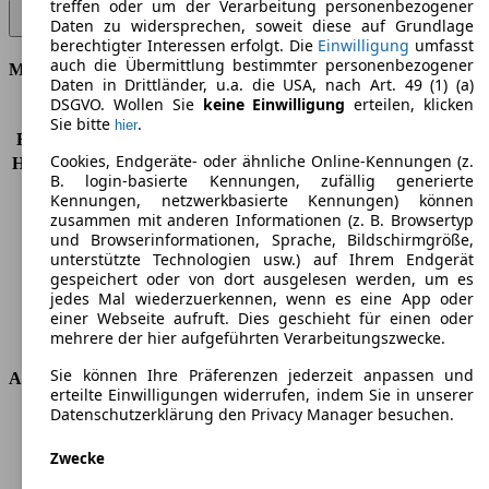
treffen oder um der Verarbeitung personenbezogener
Trafic 1.6 dCi 140 L1H1 Komfort - 103 KW (140 PS) (2014/06 -
Daten zu widersprechen, soweit diese auf Grundlage
2016/04)
▼
berechtigter Interessen erfolgt. Die
Einwilligung
umfasst
auch die Übermittlung bestimmter personenbezogener
Motor & Leistung
Daten in Drittländer, u.a. die USA, nach Art. 49 (1) (a)
DSGVO. Wollen Sie
keine Einwilligung
erteilen, klicken
KW (PS)
103 kW (140 PS)
Sie bitte
.
hier
Beschleunigung (0-100 km/h)
-
Cookies, Endgeräte- oder ähnliche Online-Kennungen (z.
Höchstgeschwindigkeit (km/h)
180 km/h
B. login-basierte Kennungen, zufällig generierte
Anzahl der Gänge
6
Kennungen, netzwerkbasierte Kennungen) können
Drehmoment
340 nm
zusammen mit anderen Informationen (z. B. Browsertyp
Hubraum
1598 ccm
und Browserinformationen, Sprache, Bildschirmgröße,
unterstützte Technologien usw.) auf Ihrem Endgerät
Kraftstoff
Diesel
gespeichert oder von dort ausgelesen werden, um es
Zylinder
4
jedes Mal wiederzuerkennen, wenn es eine App oder
Getriebe
Schaltgetriebe
einer Webseite aufruft. Dies geschieht für einen oder
Antriebsart
Vorderradantrieb
mehrere der hier aufgeführten Verarbeitungszwecke.
Sie können Ihre Präferenzen jederzeit anpassen und
Abmessungen
erteilte Einwilligungen widerrufen, indem Sie in unserer
Datenschutzerklärung den Privacy Manager besuchen.
Länge
4999 mm
Höhe
1971 mm
Zwecke
Breite
1956 mm