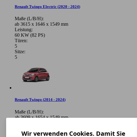
Renault Twingo Electric
(
2020 - 2024
)
Maße (L/B/H):
ab 3615 x 1646 x 1549 mm
Leistung:
60 KW (82 PS)
Türen:
5
Sitze:
5
Renault Twingo
(
2014 - 2024
)
Maße (L/B/H):
ab 3609 x 1654 x 1549 mm
Leistung:
64 KW (88 PS)
Wir verwenden Cookies. Damit Sie
Türen: