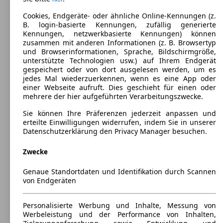
350 kg
Cookies, Endgeräte- oder ähnliche Online-Kennungen (z.
B. login-basierte Kennungen, zufällig generierte
Kennungen, netzwerkbasierte Kennungen) können
zusammen mit anderen Informationen (z. B. Browsertyp
und Browserinformationen, Sprache, Bildschirmgröße,
unterstützte Technologien usw.) auf Ihrem Endgerät
gespeichert oder von dort ausgelesen werden, um es
Renault Twingo Diesel
(
2007 - 2014
)
jedes Mal wiederzuerkennen, wenn es eine App oder
einer Webseite aufruft. Dies geschieht für einen oder
Maße (L/B/H):
mehrere der hier aufgeführten Verarbeitungszwecke.
ab 3645 x 1655 x 1470 mm
Leistung:
Sie können Ihre Präferenzen jederzeit anpassen und
55 KW (75 PS)
erteilte Einwilligungen widerrufen, indem Sie in unserer
Türen:
Datenschutzerklärung den Privacy Manager besuchen.
3
Sitze:
Zwecke
4
Kofferraum:
Genaue Standortdaten und Identifikation durch Scannen
165 - 959 Liter
von Endgeräten
Anhängelast:
300 - 350 kg
Personalisierte Werbung und Inhalte, Messung von
Werbeleistung und der Performance von Inhalten,