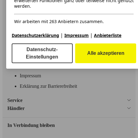
erweiterten Funktionen ganz oder teilweise nicht genutzt
werden.
Über AutoScout24
Wir arbeiten mit 263 Anbietern zusammen.
Presse
Karriere
|
|
Datenschutzerklärung
Impressum
Anbieterliste
Werbung
Datenschutz-
Alle akzeptieren
AGB
Einstellungen
Datenschutz
Impressum
Erklärung zur Barrierefreiheit
Service
Händler
In Verbindung bleiben