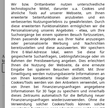
Maße (L/B/H):
Wir bzw. Drittanbieter nutzen unterschiedliche
ab 3433 x 1630 x 1423 mm
technologische Mittel, darunter u.a. Cookies und
Leistung:
ähnliche Tools auf unserer Webseite, um Ihnen
49 KW (67 PS)
erweiterte Seitenfunktionen anzubieten und ein
Türen:
verbessertes Nutzungserlebnis zu gewährleisten. Durch
3
diese erweiterten Funktionalitäten ermöglichen wir die
Sitze:
Personalisierung unseres Angebotes - etwa, um Ihre
4
Suchvorgänge bei einem späteren Besuch fortzusetzen,
Kofferraum:
Ihnen passende Angebote aus Ihrer Nähe anzuzeigen
168 - 1096 Liter
oder personalisierte Werbung und Nachrichten
Anhängelast:
bereitzustellen und diese auszuwerten. Wir speichern
600 kg
Ihre E-Mail-Adresse lokal, wenn Sie diese für
gespeicherte Suchanfragen, Lieblingsfahrzeuge oder im
AutoScout24 GmbH übernimmt für die Richtigkeit der Angaben
Rahmen der Preisbewertung angeben. Dies erleichtert
keine Gewähr.
Ihnen die Nutzung der Webseite, da eine erneute
Neu kaufen
Gebraucht kaufen
Eingabe bei späteren Besuchen entfällt. Mit Ihrer
Einwilligung werden nutzungsbasierte Informationen an
von Ihnen kontaktierte Händler übermittelt. Einige
Nach Oben
Cookies/Tools werden von den Anbietern verwendet, um
von Ihnen bei Finanzierungsanfragen angegebene
Informationen für 30 Tage zu speichern und innerhalb
AutoScout24: Europaweit der größte Online-Automarkt.
dieses Zeitraums automatisch für die Befüllung neuer
Finanzierungsanfragen wiederzuverwenden. Ohne die
Verwendung solcher Cookies/Tools können solche
Unternehmen