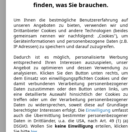
5
finden, was Sie brauchen.
Sitze:
4
Kofferraum:
Um Ihnen die bestmögliche Benutzererfahrung auf
174 - 980 Liter
unseren Angeboten zu bieten, verwenden wir und
Drittanbieter Cookies und andere Technologien (beides
gemeinsam nennen wir nachfolgend: „Cookies"), um
Geräteinformationen und personenbezogene Daten (z.B.
IP Adressen) zu speichern und darauf zuzugreifen.
Dadurch ist es möglich, personalisierte Werbung
entsprechend Ihren Interessen auszuspielen, unser
Renault Twingo
(
2007 - 2014
)
Angebot zu optimieren und dessen Verwendung zu
analysieren. Klicken Sie den Button unten rechts, um
Maße (L/B/H):
dem Einsatz von einwilligungspflichten Cookies und der
ab 3645 x 1672 x 1470 mm
damit verbundenen Verarbeitung personenbezogener
Leistung:
Daten zuzustimmen oder den Button unten links, um
71 KW (96 PS)
eine detaillierte Auswahl hinsichtlich der Cookies zu
Türen:
treffen oder um der Verarbeitung personenbezogener
3
Daten zu widersprechen, soweit diese auf Grundlage
Sitze:
berechtigter Interessen erfolgt. Die
Einwilligung
umfasst
4
auch die Übermittlung bestimmter personenbezogener
Kofferraum:
Daten in Drittländer, u.a. die USA, nach Art. 49 (1) (a)
165 - 959 Liter
DSGVO. Wollen Sie
keine Einwilligung
erteilen, klicken
Anhängelast:
Sie bitte
.
hier