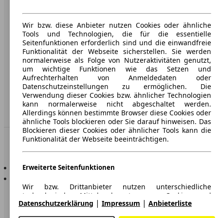
Werbung
Wir bzw. diese Anbieter nutzen Cookies oder ähnliche
AGB
Tools und Technologien, die für die essentielle
Seitenfunktionen erforderlich sind und die einwandfreie
Datenschutz
Funktionalität der Webseite sicherstellen. Sie werden
normalerweise als Folge von Nutzeraktivitäten genutzt,
Impressum
um wichtige Funktionen wie das Setzen und
Aufrechterhalten von Anmeldedaten oder
Erklärung zur Barrierefreiheit
Datenschutzeinstellungen zu ermöglichen. Die
Verwendung dieser Cookies bzw. ähnlicher Technologien
Service
kann normalerweise nicht abgeschaltet werden.
Allerdings können bestimmte Browser diese Cookies oder
Händler
ähnliche Tools blockieren oder Sie darauf hinweisen. Das
Blockieren dieser Cookies oder ähnlicher Tools kann die
Funktionalität der Webseite beeinträchtigen.
In Verbindung bleiben
AutoScout24 für iOS
Erweiterte Seitenfunktionen
AutoScout24 für Android
Wir bzw. Drittanbieter nutzen unterschiedliche
technologische Mittel, darunter u.a. Cookies und
|
|
Datenschutzerklärung
Impressum
Anbieterliste
ähnliche Tools auf unserer Webseite, um Ihnen
erweiterte Seitenfunktionen anzubieten und ein