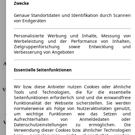
Zwecke
Länge
5341 mm
Höhe
1835 mm
Genaue Standortdaten und Identifikation durch Scannen
Breite
2100 mm
von Endgeräten
Radstand
-
Maximalgewicht
-
Personalisierte Werbung und Inhalte, Messung von
Max. Zuladung
-
Werbeleistung und der Performance von Inhalten,
Türen
5
Zielgruppenforschung sowie Entwicklung und
Sitze
5
Verbesserung von Angeboten
Dachlast
-
Anhängelast (ungebremst)
-
Essentielle Seitenfunktionen
Anhängelast (gebremst)
-
Kofferraumvolumen
-
Wir bzw. diese Anbieter nutzen Cookies oder ähnliche
Verbrauch
Tools und Technologien, die für die essentielle
Seitenfunktionen erforderlich sind und die einwandfreie
CO2 Emissionen*
-
Funktionalität der Webseite sicherstellen. Sie werden
normalerweise als Folge von Nutzeraktivitäten genutzt,
Verbrauch (Stadt)
-
um wichtige Funktionen wie das Setzen und
Verbrauch (Land)
-
Aufrechterhalten von Anmeldedaten oder
Verbrauch (komb.)*
-
Datenschutzeinstellungen zu ermöglichen. Die
Schadstoffklasse
EU6d
Verwendung dieser Cookies bzw. ähnlicher Technologien