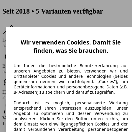
Seit 2018 • 5 Varianten verfügbar
Leistung
Wir verwenden Cookies. Damit Sie
571 - 600 PS
finden, was Sie brauchen.
Um Ihnen die bestmögliche Benutzererfahrung auf
Beschleunigung (0-100 km/h)
unseren Angeboten zu bieten, verwenden wir und
5.2 - 5.3 s
Drittanbieter Cookies und andere Technologien (beides
gemeinsam nennen wir nachfolgend: „Cookies"), um
Geräteinformationen und personenbezogene Daten (z.B.
IP Adressen) zu speichern und darauf zuzugreifen.
Höchstgeschwindigkeit (km/h)
250 km/h
Dadurch ist es möglich, personalisierte Werbung
entsprechend Ihren Interessen auszuspielen, unser
Angebot zu optimieren und dessen Verwendung zu
Verbrauch
analysieren. Klicken Sie den Button unten rechts, um
15 l/100km
dem Einsatz von einwilligungspflichten Cookies und der
damit verbundenen Verarbeitung personenbezogener