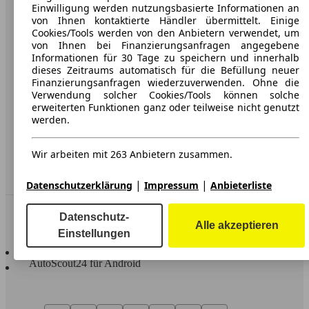
Karriere
Einwilligung werden nutzungsbasierte Informationen an
von Ihnen kontaktierte Händler übermittelt. Einige
Werbung
Cookies/Tools werden von den Anbietern verwendet, um
von Ihnen bei Finanzierungsanfragen angegebene
AGB
Informationen für 30 Tage zu speichern und innerhalb
dieses Zeitraums automatisch für die Befüllung neuer
Datenschutz
Finanzierungsanfragen wiederzuverwenden. Ohne die
Verwendung solcher Cookies/Tools können solche
Impressum
erweiterten Funktionen ganz oder teilweise nicht genutzt
werden.
Erklärung zur Barrierefreiheit
Wir arbeiten mit 263 Anbietern zusammen.
Service
Händler
|
|
Datenschutzerklärung
Impressum
Anbieterliste
In Verbindung bleiben
Datenschutz-
Alle akzeptieren
Einstellungen
AutoScout24 für iOS
AutoScout24 für Android