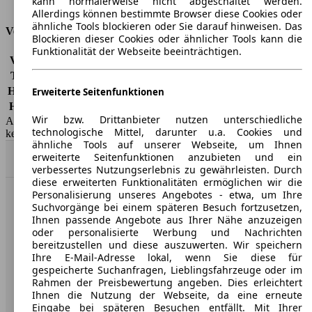
kann normalerweise nicht abgeschaltet werden.
Tankinhalt
-
Allerdings können bestimmte Browser diese Cookies oder
ähnliche Tools blockieren oder Sie darauf hinweisen. Das
Versicherungsklassen
Blockieren dieser Cookies oder ähnlicher Tools kann die
Funktionalität der Webseite beeinträchtigen.
Vollkasko
-
Teilkasko
-
Haftpflicht
-
Erweiterte Seitenfunktionen
HSN/TSN
2197/AAN, 2197/AAR, 2197/AAW
Wir bzw. Drittanbieter nutzen unterschiedliche
AutoScout24 GmbH übernimmt für die Richtigkeit der Angaben
technologische Mittel, darunter u.a. Cookies und
keine Gewähr.
ähnliche Tools auf unserer Webseite, um Ihnen
erweiterte Seitenfunktionen anzubieten und ein
Nach Oben
verbessertes Nutzungserlebnis zu gewährleisten. Durch
diese erweiterten Funktionalitäten ermöglichen wir die
Personalisierung unseres Angebotes - etwa, um Ihre
AutoScout24: Europaweit der größte Online-Automarkt.
Suchvorgänge bei einem späteren Besuch fortzusetzen,
Ihnen passende Angebote aus Ihrer Nähe anzuzeigen
oder personalisierte Werbung und Nachrichten
Unternehmen
bereitzustellen und diese auszuwerten. Wir speichern
Ihre E-Mail-Adresse lokal, wenn Sie diese für
gespeicherte Suchanfragen, Lieblingsfahrzeuge oder im
Über AutoScout24
Rahmen der Preisbewertung angeben. Dies erleichtert
Ihnen die Nutzung der Webseite, da eine erneute
Presse
Eingabe bei späteren Besuchen entfällt. Mit Ihrer