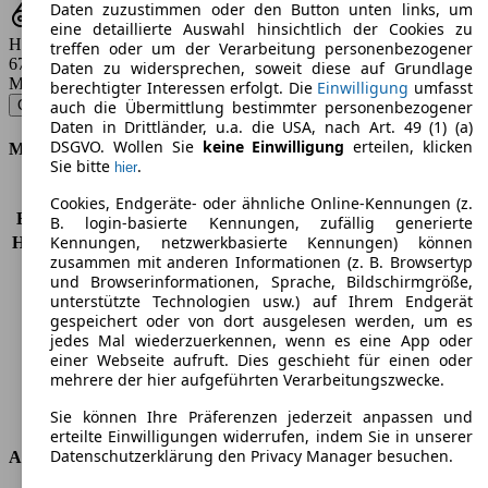
Daten zuzustimmen oder den Button unten links, um
eine detaillierte Auswahl hinsichtlich der Cookies zu
Hubraum
treffen oder um der Verarbeitung personenbezogener
6749 ccm
Daten zu widersprechen, soweit diese auf Grundlage
Modellbezeichnung
:
berechtigter Interessen erfolgt. Die
Einwilligung
umfasst
Cullinan - 420 KW (571 PS) (2019/08 - 2024/07)
▼
auch die Übermittlung bestimmter personenbezogener
Daten in Drittländer, u.a. die USA, nach Art. 49 (1) (a)
DSGVO. Wollen Sie
keine Einwilligung
erteilen, klicken
Motor & Leistung
Sie bitte
.
hier
KW (PS)
420 kW (571 PS)
Cookies, Endgeräte- oder ähnliche Online-Kennungen (z.
Beschleunigung (0-100 km/h)
5,2s
B. login-basierte Kennungen, zufällig generierte
Kennungen, netzwerkbasierte Kennungen) können
Höchstgeschwindigkeit (km/h)
250 km/h
zusammen mit anderen Informationen (z. B. Browsertyp
Anzahl der Gänge
8
und Browserinformationen, Sprache, Bildschirmgröße,
Drehmoment
850 nm
unterstützte Technologien usw.) auf Ihrem Endgerät
Hubraum
6749 ccm
gespeichert oder von dort ausgelesen werden, um es
Kraftstoff
Benzin
jedes Mal wiederzuerkennen, wenn es eine App oder
einer Webseite aufruft. Dies geschieht für einen oder
Zylinder
12
mehrere der hier aufgeführten Verarbeitungszwecke.
Getriebe
Automatik
Antriebsart
Allrad permanent
Sie können Ihre Präferenzen jederzeit anpassen und
erteilte Einwilligungen widerrufen, indem Sie in unserer
Datenschutzerklärung den Privacy Manager besuchen.
Abmessungen