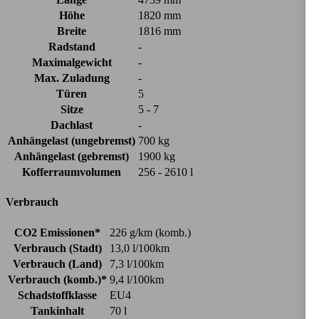
Höhe
1820 mm
Breite
1816 mm
Radstand
-
Maximalgewicht
-
Max. Zuladung
-
Türen
5
Sitze
5 - 7
Dachlast
-
Anhängelast (ungebremst)
700 kg
Anhängelast (gebremst)
1900 kg
Kofferraumvolumen
256 - 2610 l
Verbrauch
CO2 Emissionen*
226 g/km (komb.)
Verbrauch (Stadt)
13,0 l/100km
Verbrauch (Land)
7,3 l/100km
Verbrauch (komb.)*
9,4 l/100km
Schadstoffklasse
EU4
Tankinhalt
70 l