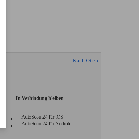
Nach Oben
In Verbindung bleiben
AutoScout24 für iOS
AutoScout24 für Android