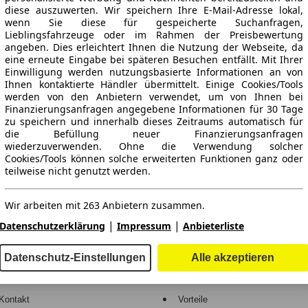
diese auszuwerten. Wir speichern Ihre E-Mail-Adresse lokal,
wenn Sie diese für gespeicherte Suchanfragen,
Lieblingsfahrzeuge oder im Rahmen der Preisbewertung
angeben. Dies erleichtert Ihnen die Nutzung der Webseite, da
eine erneute Eingabe bei späteren Besuchen entfällt. Mit Ihrer
Einwilligung werden nutzungsbasierte Informationen an von
Ihnen kontaktierte Händler übermittelt. Einige Cookies/Tools
werden von den Anbietern verwendet, um von Ihnen bei
Finanzierungsanfragen angegebene Informationen für 30 Tage
ne Gewähr.
zu speichern und innerhalb dieses Zeitraums automatisch für
die Befüllung neuer Finanzierungsanfragen
wiederzuverwenden. Ohne die Verwendung solcher
Cookies/Tools können solche erweiterten Funktionen ganz oder
teilweise nicht genutzt werden.
-Automarkt.
Wir arbeiten mit 263 Anbietern zusammen.
e
Händler
|
|
Datenschutzerklärung
Impressum
Anbieterliste
Hilfe
Anmelden
Datenschutz-Einstellungen
Alle akzeptieren
Kodex
Registrieren
Kontakt
Vorteile