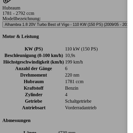
Hubraum
1781 - 2792 ccm
Modellbezeichnung
:
Alhambra 1.8 20V Turbo Best of Vigo - 110 KW (150 PS) (2009/05 - 2010/
Motor & Leistung
KW (PS)
110 kW (150 PS)
Beschleunigung (0-100 km/h)
10,9s
Höchstgeschwindigkeit (km/h)
199 km/h
Anzahl der Gänge
6
Drehmoment
220 nm
Hubraum
1781 ccm
Kraftstoff
Benzin
Zylinder
4
Getriebe
Schaltgetriebe
Antriebsart
Vorderradantrieb
Abmessungen
Länge
4739 mm