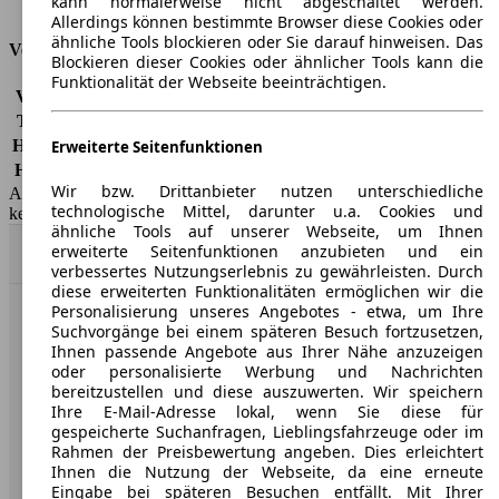
kann normalerweise nicht abgeschaltet werden.
Tankinhalt
50 l
Allerdings können bestimmte Browser diese Cookies oder
ähnliche Tools blockieren oder Sie darauf hinweisen. Das
Versicherungsklassen
Blockieren dieser Cookies oder ähnlicher Tools kann die
Funktionalität der Webseite beeinträchtigen.
Vollkasko
-
Teilkasko
-
Haftpflicht
-
Erweiterte Seitenfunktionen
HSN/TSN
8004/ASP
Wir bzw. Drittanbieter nutzen unterschiedliche
AutoScout24 GmbH übernimmt für die Richtigkeit der Angaben
technologische Mittel, darunter u.a. Cookies und
keine Gewähr.
ähnliche Tools auf unserer Webseite, um Ihnen
erweiterte Seitenfunktionen anzubieten und ein
Nach Oben
verbessertes Nutzungserlebnis zu gewährleisten. Durch
diese erweiterten Funktionalitäten ermöglichen wir die
Personalisierung unseres Angebotes - etwa, um Ihre
AutoScout24: Europaweit der größte Online-Automarkt.
Suchvorgänge bei einem späteren Besuch fortzusetzen,
Ihnen passende Angebote aus Ihrer Nähe anzuzeigen
oder personalisierte Werbung und Nachrichten
Unternehmen
bereitzustellen und diese auszuwerten. Wir speichern
Ihre E-Mail-Adresse lokal, wenn Sie diese für
gespeicherte Suchanfragen, Lieblingsfahrzeuge oder im
Über AutoScout24
Rahmen der Preisbewertung angeben. Dies erleichtert
Ihnen die Nutzung der Webseite, da eine erneute
Presse
Eingabe bei späteren Besuchen entfällt. Mit Ihrer