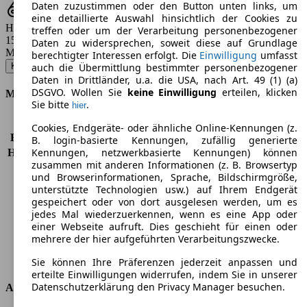
Daten zuzustimmen oder den Button unten links, um
eine detaillierte Auswahl hinsichtlich der Cookies zu
Hubraum
treffen oder um der Verarbeitung personenbezogener
1598 - 1968 ccm
Daten zu widersprechen, soweit diese auf Grundlage
Modellbezeichnung
:
berechtigter Interessen erfolgt. Die
Einwilligung
umfasst
Karoq 1.6 TDI SCR Drive 125 - 85 KW (115 PS) (2020/01 - 2020/11)
▼
auch die Übermittlung bestimmter personenbezogener
Daten in Drittländer, u.a. die USA, nach Art. 49 (1) (a)
DSGVO. Wollen Sie
keine Einwilligung
erteilen, klicken
Motor & Leistung
Sie bitte
.
hier
KW (PS)
85 kW (115 PS)
Cookies, Endgeräte- oder ähnliche Online-Kennungen (z.
Beschleunigung (0-100 km/h)
10,7s
B. login-basierte Kennungen, zufällig generierte
Kennungen, netzwerkbasierte Kennungen) können
Höchstgeschwindigkeit (km/h)
188 km/h
zusammen mit anderen Informationen (z. B. Browsertyp
Anzahl der Gänge
6
und Browserinformationen, Sprache, Bildschirmgröße,
Drehmoment
250 nm
unterstützte Technologien usw.) auf Ihrem Endgerät
Hubraum
1598 ccm
gespeichert oder von dort ausgelesen werden, um es
Kraftstoff
Diesel
jedes Mal wiederzuerkennen, wenn es eine App oder
einer Webseite aufruft. Dies geschieht für einen oder
Zylinder
4
mehrere der hier aufgeführten Verarbeitungszwecke.
Getriebe
Schaltgetriebe
Antriebsart
Vorderradantrieb
Sie können Ihre Präferenzen jederzeit anpassen und
erteilte Einwilligungen widerrufen, indem Sie in unserer
Datenschutzerklärung den Privacy Manager besuchen.
Abmessungen