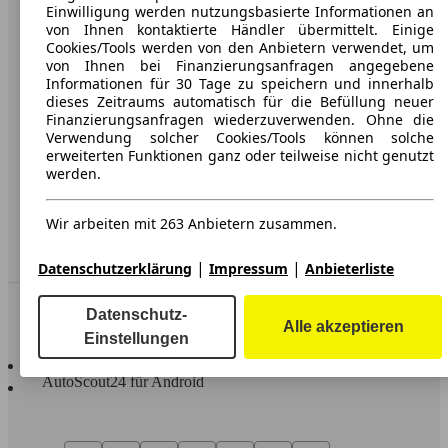
Karriere
Einwilligung werden nutzungsbasierte Informationen an
von Ihnen kontaktierte Händler übermittelt. Einige
Werbung
Cookies/Tools werden von den Anbietern verwendet, um
von Ihnen bei Finanzierungsanfragen angegebene
AGB
Informationen für 30 Tage zu speichern und innerhalb
dieses Zeitraums automatisch für die Befüllung neuer
Datenschutz
Finanzierungsanfragen wiederzuverwenden. Ohne die
Verwendung solcher Cookies/Tools können solche
Impressum
erweiterten Funktionen ganz oder teilweise nicht genutzt
werden.
Erklärung zur Barrierefreiheit
Wir arbeiten mit 263 Anbietern zusammen.
Service
Händler
|
|
Datenschutzerklärung
Impressum
Anbieterliste
In Verbindung bleiben
Datenschutz-
Alle akzeptieren
Einstellungen
AutoScout24 für iOS
AutoScout24 für Android