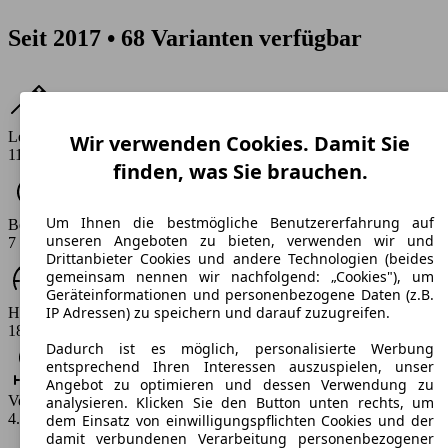
Seit 2017 • 68 Varianten verfügbar
Leistung
Wir verwenden Cookies. Damit Sie
115 - 190 PS
finden, was Sie brauchen.
Um Ihnen die bestmögliche Benutzererfahrung auf
Beschleunigung (0-100 km/h)
unseren Angeboten zu bieten, verwenden wir und
7 - 11.1 s
Drittanbieter Cookies und andere Technologien (beides
gemeinsam nennen wir nachfolgend: „Cookies"), um
Geräteinformationen und personenbezogene Daten (z.B.
IP Adressen) zu speichern und darauf zuzugreifen.
Höchstgeschwindigkeit (km/h)
186 - 211 km/h
Dadurch ist es möglich, personalisierte Werbung
entsprechend Ihren Interessen auszuspielen, unser
Angebot zu optimieren und dessen Verwendung zu
Verbrauch
analysieren. Klicken Sie den Button unten rechts, um
4.9 - 6.1 l/100km
dem Einsatz von einwilligungspflichten Cookies und der
damit verbundenen Verarbeitung personenbezogener