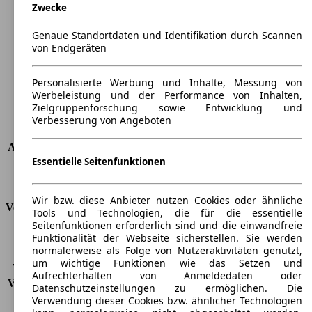
Zwecke
Länge
4382 mm
Höhe
1605 mm
Genaue Standortdaten und Identifikation durch Scannen
Breite
1841 mm
von Endgeräten
Radstand
-
Maximalgewicht
-
Personalisierte Werbung und Inhalte, Messung von
Max. Zuladung
-
Werbeleistung und der Performance von Inhalten,
Türen
5
Zielgruppenforschung sowie Entwicklung und
Sitze
5
Verbesserung von Angeboten
Dachlast
-
Anhängelast (ungebremst)
710 kg
Essentielle Seitenfunktionen
Anhängelast (gebremst)
1500 kg
Kofferraumvolumen
479 - 1810 l
Wir bzw. diese Anbieter nutzen Cookies oder ähnliche
Verbrauch
Tools und Technologien, die für die essentielle
Seitenfunktionen erforderlich sind und die einwandfreie
CO2 Emissionen*
114 g/km (komb.)
Funktionalität der Webseite sicherstellen. Sie werden
normalerweise als Folge von Nutzeraktivitäten genutzt,
Verbrauch (Stadt)
4,9 l/100km
um wichtige Funktionen wie das Setzen und
Verbrauch (Land)
4,0 l/100km
Aufrechterhalten von Anmeldedaten oder
Verbrauch (komb.)*
4,3 l/100km
Datenschutzeinstellungen zu ermöglichen. Die
Schadstoffklasse
EU6d-Temp
Verwendung dieser Cookies bzw. ähnlicher Technologien