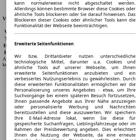
kann normalerweise nicht abgeschaltet werden.
Tankinhalt
60 l
Allerdings können bestimmte Browser diese Cookies oder
ähnliche Tools blockieren oder Sie darauf hinweisen. Das
Versicherungsklassen
Blockieren dieser Cookies oder ähnlicher Tools kann die
Funktionalität der Webseite beeinträchtigen.
Vollkasko
-
Teilkasko
-
Erweiterte Seitenfunktionen
Haftpflicht
-
HSN/TSN
8004/ALE, 8004/ALF, 8004/ALM
Wir bzw. Drittanbieter nutzen unterschiedliche
AutoScout24 GmbH übernimmt für die Richtigkeit der Angaben
technologische Mittel, darunter u.a. Cookies und
keine Gewähr.
ähnliche Tools auf unserer Webseite, um Ihnen
erweiterte Seitenfunktionen anzubieten und ein
Nach Oben
verbessertes Nutzungserlebnis zu gewährleisten. Durch
diese erweiterten Funktionalitäten ermöglichen wir die
Personalisierung unseres Angebotes - etwa, um Ihre
Suchvorgänge bei einem späteren Besuch fortzusetzen,
AutoScout24: Europaweit der größte Online-Automarkt.
Ihnen passende Angebote aus Ihrer Nähe anzuzeigen
oder personalisierte Werbung und Nachrichten
bereitzustellen und diese auszuwerten. Wir speichern
Unternehmen
Ihre E-Mail-Adresse lokal, wenn Sie diese für
gespeicherte Suchanfragen, Lieblingsfahrzeuge oder im
Über AutoScout24
Rahmen der Preisbewertung angeben. Dies erleichtert
Ihnen die Nutzung der Webseite, da eine erneute
Presse