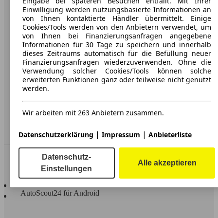
Eingabe bei späteren Besuchen entfällt. Mit Ihrer
Einwilligung werden nutzungsbasierte Informationen an
Karriere
von Ihnen kontaktierte Händler übermittelt. Einige
Cookies/Tools werden von den Anbietern verwendet, um
Werbung
von Ihnen bei Finanzierungsanfragen angegebene
Informationen für 30 Tage zu speichern und innerhalb
AGB
dieses Zeitraums automatisch für die Befüllung neuer
Finanzierungsanfragen wiederzuverwenden. Ohne die
Datenschutz
Verwendung solcher Cookies/Tools können solche
Impressum
erweiterten Funktionen ganz oder teilweise nicht genutzt
werden.
Erklärung zur Barrierefreiheit
Wir arbeiten mit 263 Anbietern zusammen.
Service
Händler
|
|
Datenschutzerklärung
Impressum
Anbieterliste
In Verbindung bleiben
Datenschutz-
Alle akzeptieren
Einstellungen
AutoScout24 für iOS
AutoScout24 für Android