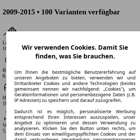
2009-2015 • 100 Varianten verfügbar
Leistung
Wir verwenden Cookies. Damit Sie
105 - 170 PS
finden, was Sie brauchen.
Beschleunigung (0-100 km/h)
Um Ihnen die bestmögliche Benutzererfahrung auf
8.8 - 12.6 s
unseren Angeboten zu bieten, verwenden wir und
Drittanbieter Cookies und andere Technologien (beides
gemeinsam nennen wir nachfolgend: „Cookies"), um
Geräteinformationen und personenbezogene Daten (z.B.
Höchstgeschwindigkeit (km/h)
IP Adressen) zu speichern und darauf zuzugreifen.
187 - 220 km/h
Dadurch ist es möglich, personalisierte Werbung
entsprechend Ihren Interessen auszuspielen, unser
Angebot zu optimieren und dessen Verwendung zu
Verbrauch
analysieren. Klicken Sie den Button unten rechts, um
5.2 - 8.9 l/100km
dem Einsatz von einwilligungspflichten Cookies und der
damit verbundenen Verarbeitung personenbezogener