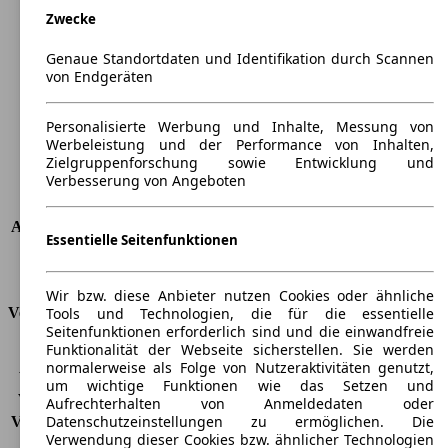
Zwecke
Länge
4838 mm
Höhe
1510 mm
Genaue Standortdaten und Identifikation durch Scannen
Breite
1817 mm
von Endgeräten
Radstand
-
Maximalgewicht
-
Personalisierte Werbung und Inhalte, Messung von
Max. Zuladung
-
Werbeleistung und der Performance von Inhalten,
Türen
5
Zielgruppenforschung sowie Entwicklung und
Verbesserung von Angeboten
Sitze
5
Dachlast
-
Anhängelast (ungebremst)
650 kg
Essentielle Seitenfunktionen
Anhängelast (gebremst)
1500 kg
Kofferraumvolumen
633 - 1865 l
Wir bzw. diese Anbieter nutzen Cookies oder ähnliche
Tools und Technologien, die für die essentielle
Verbrauch
Seitenfunktionen erforderlich sind und die einwandfreie
Funktionalität der Webseite sicherstellen. Sie werden
CO2 Emissionen*
113 g/km (komb.)
normalerweise als Folge von Nutzeraktivitäten genutzt,
Verbrauch (Stadt)
5,2 l/100km
um wichtige Funktionen wie das Setzen und
Verbrauch (Land)
3,8 l/100km
Aufrechterhalten von Anmeldedaten oder
Datenschutzeinstellungen zu ermöglichen. Die
Verbrauch (komb.)*
4,3 l/100km
Verwendung dieser Cookies bzw. ähnlicher Technologien
Schadstoffklasse
EU5