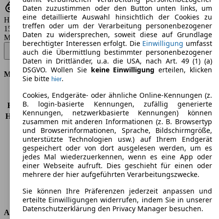
Daten zuzustimmen oder den Button unten links, um
eine detaillierte Auswahl hinsichtlich der Cookies zu
Hubraum
treffen oder um der Verarbeitung personenbezogener
1598 - 1968 ccm
Daten zu widersprechen, soweit diese auf Grundlage
Modellbezeichnung
:
berechtigter Interessen erfolgt. Die
Einwilligung
umfasst
Superb Combi 1.6 TDI GreenLine - 77 KW (105 PS) (2013/05 -
auch die Übermittlung bestimmter personenbezogener
2015/02)
▼
Daten in Drittländer, u.a. die USA, nach Art. 49 (1) (a)
DSGVO. Wollen Sie
keine Einwilligung
erteilen, klicken
Motor & Leistung
Sie bitte
.
hier
Cookies, Endgeräte- oder ähnliche Online-Kennungen (z.
KW (PS)
77 kW (105 PS)
B. login-basierte Kennungen, zufällig generierte
Beschleunigung (0-100 km/h)
12,6s
Kennungen, netzwerkbasierte Kennungen) können
Höchstgeschwindigkeit (km/h)
187 km/h
zusammen mit anderen Informationen (z. B. Browsertyp
Anzahl der Gänge
6
und Browserinformationen, Sprache, Bildschirmgröße,
Drehmoment
250 nm
unterstützte Technologien usw.) auf Ihrem Endgerät
gespeichert oder von dort ausgelesen werden, um es
Hubraum
1598 ccm
jedes Mal wiederzuerkennen, wenn es eine App oder
Kraftstoff
Diesel
einer Webseite aufruft. Dies geschieht für einen oder
Zylinder
4
mehrere der hier aufgeführten Verarbeitungszwecke.
Getriebe
Schaltgetriebe
Sie können Ihre Präferenzen jederzeit anpassen und
Antriebsart
Vorderradantrieb
erteilte Einwilligungen widerrufen, indem Sie in unserer
Datenschutzerklärung den Privacy Manager besuchen.
Abmessungen