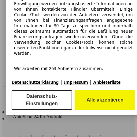
Karriere
Einwilligung werden nutzungsbasierte Informationen an
von Ihnen kontaktierte Händler übermittelt. Einige
Werbung
Cookies/Tools werden von den Anbietern verwendet, um
von Ihnen bei Finanzierungsanfragen angegebene
AGB
Informationen für 30 Tage zu speichern und innerhalb
dieses Zeitraums automatisch für die Befüllung neuer
Datenschutz
Finanzierungsanfragen wiederzuverwenden. Ohne die
Verwendung solcher Cookies/Tools können solche
Impressum
erweiterten Funktionen ganz oder teilweise nicht genutzt
werden.
Erklärung zur Barrierefreiheit
Wir arbeiten mit 263 Anbietern zusammen.
Service
Händler
|
|
Datenschutzerklärung
Impressum
Anbieterliste
In Verbindung bleiben
Datenschutz-
Alle akzeptieren
Einstellungen
AutoScout24 für iOS
AutoScout24 für Android