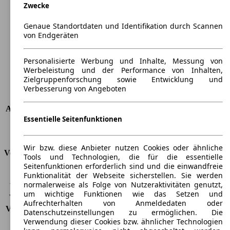
Zwecke
Länge
4861 mm
Höhe
1468 mm
Genaue Standortdaten und Identifikation durch Scannen
Breite
1864 mm
von Endgeräten
Radstand
-
Maximalgewicht
-
Personalisierte Werbung und Inhalte, Messung von
Max. Zuladung
-
Werbeleistung und der Performance von Inhalten,
Türen
5
Zielgruppenforschung sowie Entwicklung und
Sitze
5
Verbesserung von Angeboten
Dachlast
-
Anhängelast (ungebremst)
-
Essentielle Seitenfunktionen
Anhängelast (gebremst)
-
Kofferraumvolumen
620 - 1760 l
Wir bzw. diese Anbieter nutzen Cookies oder ähnliche
Verbrauch
Tools und Technologien, die für die essentielle
Seitenfunktionen erforderlich sind und die einwandfreie
CO2 Emissionen*
101 g/km (komb.)
Funktionalität der Webseite sicherstellen. Sie werden
normalerweise als Folge von Nutzeraktivitäten genutzt,
Verbrauch (Stadt)
4,5 l/100km
um wichtige Funktionen wie das Setzen und
Verbrauch (Land)
3,5 l/100km
Aufrechterhalten von Anmeldedaten oder
Verbrauch (komb.)*
3,9 l/100km
Datenschutzeinstellungen zu ermöglichen. Die
Schadstoffklasse
EU6
Verwendung dieser Cookies bzw. ähnlicher Technologien