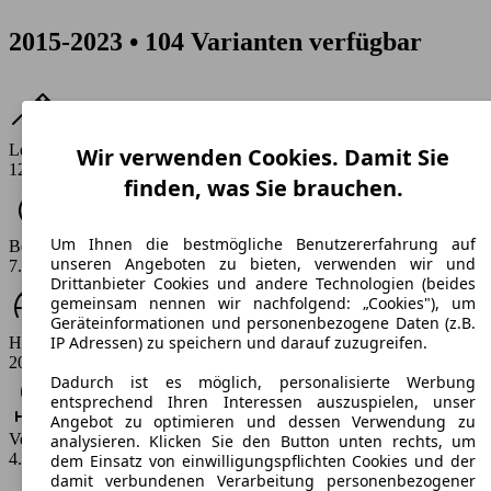
2015-2023 • 104 Varianten verfügbar
Leistung
Wir verwenden Cookies. Damit Sie
120 - 200 PS
finden, was Sie brauchen.
Um Ihnen die bestmögliche Benutzererfahrung auf
Beschleunigung (0-100 km/h)
unseren Angeboten zu bieten, verwenden wir und
7.2 - 11.1 s
Drittanbieter Cookies und andere Technologien (beides
gemeinsam nennen wir nachfolgend: „Cookies"), um
Geräteinformationen und personenbezogene Daten (z.B.
IP Adressen) zu speichern und darauf zuzugreifen.
Höchstgeschwindigkeit (km/h)
205 - 243 km/h
Dadurch ist es möglich, personalisierte Werbung
entsprechend Ihren Interessen auszuspielen, unser
Angebot zu optimieren und dessen Verwendung zu
Verbrauch
analysieren. Klicken Sie den Button unten rechts, um
4.5 - 6.3 l/100km
dem Einsatz von einwilligungspflichten Cookies und der
damit verbundenen Verarbeitung personenbezogener