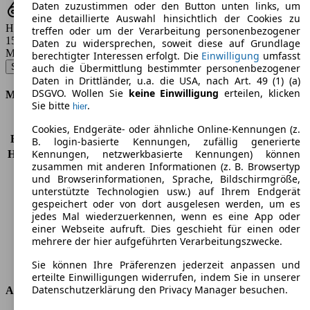
Daten zuzustimmen oder den Button unten links, um
eine detaillierte Auswahl hinsichtlich der Cookies zu
Hubraum
treffen oder um der Verarbeitung personenbezogener
1598 - 1968 ccm
Daten zu widersprechen, soweit diese auf Grundlage
Modellbezeichnung
:
berechtigter Interessen erfolgt. Die
Einwilligung
umfasst
Superb 1.6 TDI GreenLine - 88 KW (120 PS) (2016/01 - 2018/02)
▼
auch die Übermittlung bestimmter personenbezogener
Daten in Drittländer, u.a. die USA, nach Art. 49 (1) (a)
DSGVO. Wollen Sie
keine Einwilligung
erteilen, klicken
Motor & Leistung
Sie bitte
.
hier
KW (PS)
88 kW (120 PS)
Cookies, Endgeräte- oder ähnliche Online-Kennungen (z.
Beschleunigung (0-100 km/h)
11,0s
B. login-basierte Kennungen, zufällig generierte
Kennungen, netzwerkbasierte Kennungen) können
Höchstgeschwindigkeit (km/h)
209 km/h
zusammen mit anderen Informationen (z. B. Browsertyp
Anzahl der Gänge
6
und Browserinformationen, Sprache, Bildschirmgröße,
Drehmoment
250 nm
unterstützte Technologien usw.) auf Ihrem Endgerät
Hubraum
1598 ccm
gespeichert oder von dort ausgelesen werden, um es
Kraftstoff
Diesel
jedes Mal wiederzuerkennen, wenn es eine App oder
einer Webseite aufruft. Dies geschieht für einen oder
Zylinder
4
mehrere der hier aufgeführten Verarbeitungszwecke.
Getriebe
Schaltgetriebe
Antriebsart
Vorderradantrieb
Sie können Ihre Präferenzen jederzeit anpassen und
erteilte Einwilligungen widerrufen, indem Sie in unserer
Datenschutzerklärung den Privacy Manager besuchen.
Abmessungen