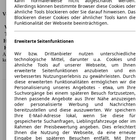
kann normalerweise nicht abgeschaltet werden.
Tankinhalt
66 l
Allerdings können bestimmte Browser diese Cookies oder
ähnliche Tools blockieren oder Sie darauf hinweisen. Das
Versicherungsklassen
Blockieren dieser Cookies oder ähnlicher Tools kann die
Funktionalität der Webseite beeinträchtigen.
Vollkasko
-
Teilkasko
-
Haftpflicht
-
Erweiterte Seitenfunktionen
HSN/TSN
8004/API
Wir bzw. Drittanbieter nutzen unterschiedliche
AutoScout24 GmbH übernimmt für die Richtigkeit der Angaben
technologische Mittel, darunter u.a. Cookies und
keine Gewähr.
ähnliche Tools auf unserer Webseite, um Ihnen
erweiterte Seitenfunktionen anzubieten und ein
Nach Oben
verbessertes Nutzungserlebnis zu gewährleisten. Durch
diese erweiterten Funktionalitäten ermöglichen wir die
Personalisierung unseres Angebotes - etwa, um Ihre
AutoScout24: Europaweit der größte Online-Automarkt.
Suchvorgänge bei einem späteren Besuch fortzusetzen,
Ihnen passende Angebote aus Ihrer Nähe anzuzeigen
oder personalisierte Werbung und Nachrichten
Unternehmen
bereitzustellen und diese auszuwerten. Wir speichern
Ihre E-Mail-Adresse lokal, wenn Sie diese für
gespeicherte Suchanfragen, Lieblingsfahrzeuge oder im
Über AutoScout24
Rahmen der Preisbewertung angeben. Dies erleichtert
Ihnen die Nutzung der Webseite, da eine erneute
Presse
Eingabe bei späteren Besuchen entfällt. Mit Ihrer