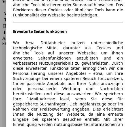
Versicherungsklassen
ähnliche Tools blockieren oder Sie darauf hinweisen. Das
Blockieren dieser Cookies oder ähnlicher Tools kann die
Vollkasko
-
Funktionalität der Webseite beeinträchtigen.
Teilkasko
-
Haftpflicht
-
Erweiterte Seitenfunktionen
HSN/TSN
8251/318, 8251/322
AutoScout24 GmbH übernimmt für die Richtigkeit der Angaben
Wir bzw. Drittanbieter nutzen unterschiedliche
keine Gewähr.
technologische Mittel, darunter u.a. Cookies und
ähnliche Tools auf unserer Webseite, um Ihnen
Nach Oben
erweiterte Seitenfunktionen anzubieten und ein
verbessertes Nutzungserlebnis zu gewährleisten. Durch
diese erweiterten Funktionalitäten ermöglichen wir die
AutoScout24: Europaweit der größte Online-Automarkt.
Personalisierung unseres Angebotes - etwa, um Ihre
Suchvorgänge bei einem späteren Besuch fortzusetzen,
Ihnen passende Angebote aus Ihrer Nähe anzuzeigen
Unternehmen
oder personalisierte Werbung und Nachrichten
bereitzustellen und diese auszuwerten. Wir speichern
Ihre E-Mail-Adresse lokal, wenn Sie diese für
Über AutoScout24
gespeicherte Suchanfragen, Lieblingsfahrzeuge oder im
Rahmen der Preisbewertung angeben. Dies erleichtert
Presse
Ihnen die Nutzung der Webseite, da eine erneute
Karriere
Eingabe bei späteren Besuchen entfällt. Mit Ihrer
Einwilligung werden nutzungsbasierte Informationen an