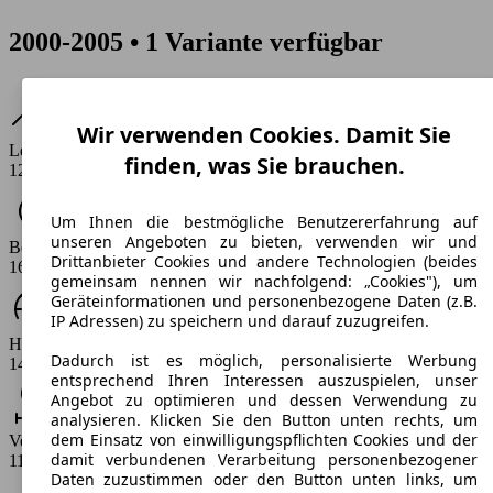
2000-2005 • 1 Variante verfügbar
Wir verwenden Cookies. Damit Sie
Leistung
finden, was Sie brauchen.
120 PS
Um Ihnen die bestmögliche Benutzererfahrung auf
unseren Angeboten zu bieten, verwenden wir und
Beschleunigung (0-100 km/h)
Drittanbieter Cookies und andere Technologien (beides
16.9 s
gemeinsam nennen wir nachfolgend: „Cookies"), um
Geräteinformationen und personenbezogene Daten (z.B.
IP Adressen) zu speichern und darauf zuzugreifen.
Höchstgeschwindigkeit (km/h)
Dadurch ist es möglich, personalisierte Werbung
148 km/h
entsprechend Ihren Interessen auszuspielen, unser
Angebot zu optimieren und dessen Verwendung zu
analysieren. Klicken Sie den Button unten rechts, um
dem Einsatz von einwilligungspflichten Cookies und der
Verbrauch
damit verbundenen Verarbeitung personenbezogener
11.4 l/100km
Daten zuzustimmen oder den Button unten links, um