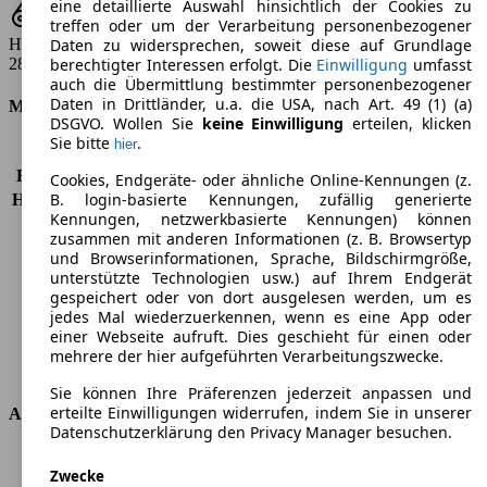
eine detaillierte Auswahl hinsichtlich der Cookies zu
treffen oder um der Verarbeitung personenbezogener
Hubraum
Daten zu widersprechen, soweit diese auf Grundlage
2874 ccm
berechtigter Interessen erfolgt. Die
Einwilligung
umfasst
auch die Übermittlung bestimmter personenbezogener
Daten in Drittländer, u.a. die USA, nach Art. 49 (1) (a)
Motor & Leistung
DSGVO. Wollen Sie
keine Einwilligung
erteilen, klicken
Sie bitte
.
hier
KW (PS)
88 kW (120 PS)
Beschleunigung (0-100 km/h)
16,9s
Cookies, Endgeräte- oder ähnliche Online-Kennungen (z.
B. login-basierte Kennungen, zufällig generierte
Höchstgeschwindigkeit (km/h)
148 km/h
Kennungen, netzwerkbasierte Kennungen) können
Anzahl der Gänge
5
zusammen mit anderen Informationen (z. B. Browsertyp
Drehmoment
256 nm
und Browserinformationen, Sprache, Bildschirmgröße,
Hubraum
2874 ccm
unterstützte Technologien usw.) auf Ihrem Endgerät
Kraftstoff
Diesel
gespeichert oder von dort ausgelesen werden, um es
jedes Mal wiederzuerkennen, wenn es eine App oder
Zylinder
5
einer Webseite aufruft. Dies geschieht für einen oder
Getriebe
Schaltgetriebe
mehrere der hier aufgeführten Verarbeitungszwecke.
Antriebsart
Allrad zuschaltbar
Sie können Ihre Präferenzen jederzeit anpassen und
erteilte Einwilligungen widerrufen, indem Sie in unserer
Abmessungen
Datenschutzerklärung den Privacy Manager besuchen.
Länge
4330 mm
Zwecke
Höhe
1840 mm