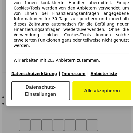
Werbung
von Ihnen kontaktierte Händler übermittelt. Einige
Cookies/Tools werden von den Anbietern verwendet, um
AGB
von Ihnen bei Finanzierungsanfragen angegebene
Informationen für 30 Tage zu speichern und innerhalb
Datenschutz
dieses Zeitraums automatisch für die Befüllung neuer
Finanzierungsanfragen wiederzuverwenden. Ohne die
Impressum
Verwendung solcher Cookies/Tools können solche
erweiterten Funktionen ganz oder teilweise nicht genutzt
Erklärung zur Barrierefreiheit
werden.
Service
Wir arbeiten mit 263 Anbietern zusammen.
Händler
|
|
Datenschutzerklärung
Impressum
Anbieterliste
In Verbindung bleiben
Datenschutz-
Alle akzeptieren
Einstellungen
AutoScout24 für iOS
AutoScout24 für Android