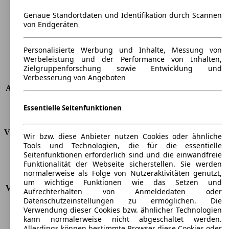
Breite
1841 mm
Genaue Standortdaten und Identifikation durch Scannen
Radstand
-
von Endgeräten
Maximalgewicht
-
Max. Zuladung
-
Personalisierte Werbung und Inhalte, Messung von
Türen
2
Werbeleistung und der Performance von Inhalten,
Sitze
5
Zielgruppenforschung sowie Entwicklung und
Dachlast
-
Verbesserung von Angeboten
Anhängelast (ungebremst)
750 kg
Anhängelast (gebremst)
3500 kg
Essentielle Seitenfunktionen
Kofferraumvolumen
-
Verbrauch
Wir bzw. diese Anbieter nutzen Cookies oder ähnliche
Tools und Technologien, die für die essentielle
CO2 Emissionen*
220 g/km (komb.)
Seitenfunktionen erforderlich sind und die einwandfreie
Funktionalität der Webseite sicherstellen. Sie werden
Verbrauch (Stadt)
11,4 l/100km
normalerweise als Folge von Nutzeraktivitäten genutzt,
Verbrauch (Land)
6,5 l/100km
um wichtige Funktionen wie das Setzen und
Verbrauch (komb.)*
8,3 l/100km
Aufrechterhalten von Anmeldedaten oder
Schadstoffklasse
EU3
Datenschutzeinstellungen zu ermöglichen. Die
Verwendung dieser Cookies bzw. ähnlicher Technologien
Tankinhalt
70 l
kann normalerweise nicht abgeschaltet werden.
Allerdings können bestimmte Browser diese Cookies oder