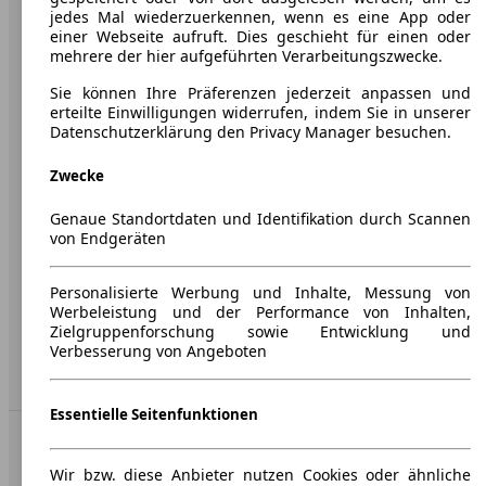
jedes Mal wiederzuerkennen, wenn es eine App oder
einer Webseite aufruft. Dies geschieht für einen oder
Über AutoScout24
mehrere der hier aufgeführten Verarbeitungszwecke.
Presse
Sie können Ihre Präferenzen jederzeit anpassen und
erteilte Einwilligungen widerrufen, indem Sie in unserer
Karriere
Datenschutzerklärung den Privacy Manager besuchen.
Werbung
Zwecke
AGB
Genaue Standortdaten und Identifikation durch Scannen
Datenschutz
von Endgeräten
Impressum
Personalisierte Werbung und Inhalte, Messung von
Erklärung zur Barrierefreiheit
Werbeleistung und der Performance von Inhalten,
Zielgruppenforschung sowie Entwicklung und
Service
Verbesserung von Angeboten
Händler
Essentielle Seitenfunktionen
In Verbindung bleiben
Wir bzw. diese Anbieter nutzen Cookies oder ähnliche