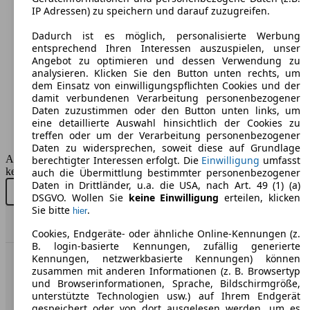
IP Adressen) zu speichern und darauf zuzugreifen.
Maße (L/B/H):
Dadurch ist es möglich, personalisierte Werbung
ab 4635 x 1855 x 1690 mm
entsprechend Ihren Interessen auszuspielen, unser
Leistung:
Angebot zu optimieren und dessen Verwendung zu
136 KW (185 PS)
analysieren. Klicken Sie den Button unten rechts, um
Türen:
dem Einsatz von einwilligungspflichten Cookies und der
5
damit verbundenen Verarbeitung personenbezogener
Sitze:
Daten zuzustimmen oder den Button unten links, um
5
eine detaillierte Auswahl hinsichtlich der Cookies zu
Kofferraum:
treffen oder um der Verarbeitung personenbezogener
490 - 1604 Liter
Daten zu widersprechen, soweit diese auf Grundlage
AutoScout24 GmbH übernimmt für die Richtigkeit der Angaben
berechtigter Interessen erfolgt. Die
Einwilligung
umfasst
keine Gewähr.
auch die Übermittlung bestimmter personenbezogener
Daten in Drittländer, u.a. die USA, nach Art. 49 (1) (a)
Neu kaufen
Gebraucht kaufen
DSGVO. Wollen Sie
keine Einwilligung
erteilen, klicken
Sie bitte
.
hier
Nach Oben
Cookies, Endgeräte- oder ähnliche Online-Kennungen (z.
B. login-basierte Kennungen, zufällig generierte
Kennungen, netzwerkbasierte Kennungen) können
AutoScout24: Europaweit der größte Online-Automarkt.
zusammen mit anderen Informationen (z. B. Browsertyp
und Browserinformationen, Sprache, Bildschirmgröße,
unterstützte Technologien usw.) auf Ihrem Endgerät
Unternehmen
gespeichert oder von dort ausgelesen werden, um es