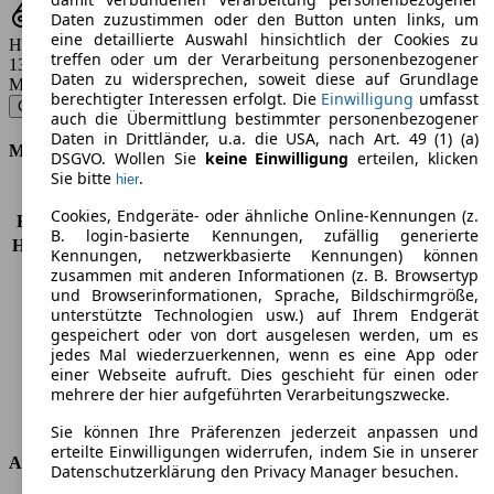
Daten zuzustimmen oder den Button unten links, um
eine detaillierte Auswahl hinsichtlich der Cookies zu
Hubraum
treffen oder um der Verarbeitung personenbezogener
1398 - 1796 ccm
Daten zu widersprechen, soweit diese auf Grundlage
Modellbezeichnung
:
berechtigter Interessen erfolgt. Die
Einwilligung
umfasst
Corolla 1.4 VVT-i Edition - 71 KW (97 PS) (2006/03 - 2007/05)
▼
auch die Übermittlung bestimmter personenbezogener
Daten in Drittländer, u.a. die USA, nach Art. 49 (1) (a)
Motor & Leistung
DSGVO. Wollen Sie
keine Einwilligung
erteilen, klicken
Sie bitte
.
hier
KW (PS)
71 kW (97 PS)
Cookies, Endgeräte- oder ähnliche Online-Kennungen (z.
Beschleunigung (0-100 km/h)
12,0s
B. login-basierte Kennungen, zufällig generierte
Höchstgeschwindigkeit (km/h)
185 km/h
Kennungen, netzwerkbasierte Kennungen) können
Anzahl der Gänge
5
zusammen mit anderen Informationen (z. B. Browsertyp
Drehmoment
130 nm
und Browserinformationen, Sprache, Bildschirmgröße,
unterstützte Technologien usw.) auf Ihrem Endgerät
Hubraum
1398 ccm
gespeichert oder von dort ausgelesen werden, um es
Kraftstoff
Benzin
jedes Mal wiederzuerkennen, wenn es eine App oder
Zylinder
4
einer Webseite aufruft. Dies geschieht für einen oder
Getriebe
Schaltgetriebe
mehrere der hier aufgeführten Verarbeitungszwecke.
Antriebsart
Vorderradantrieb
Sie können Ihre Präferenzen jederzeit anpassen und
erteilte Einwilligungen widerrufen, indem Sie in unserer
Abmessungen
Datenschutzerklärung den Privacy Manager besuchen.