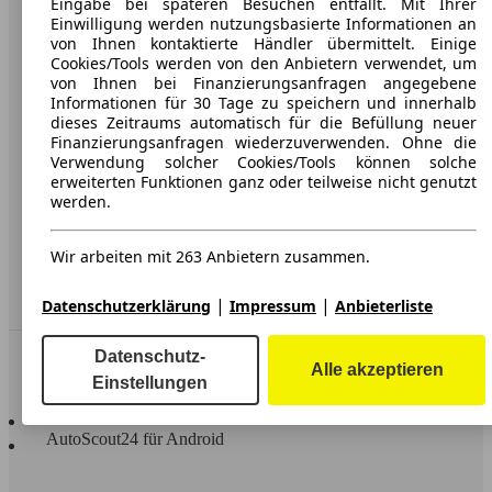
Eingabe bei späteren Besuchen entfällt. Mit Ihrer
Einwilligung werden nutzungsbasierte Informationen an
Karriere
von Ihnen kontaktierte Händler übermittelt. Einige
Cookies/Tools werden von den Anbietern verwendet, um
Werbung
von Ihnen bei Finanzierungsanfragen angegebene
Informationen für 30 Tage zu speichern und innerhalb
AGB
dieses Zeitraums automatisch für die Befüllung neuer
Finanzierungsanfragen wiederzuverwenden. Ohne die
Datenschutz
Verwendung solcher Cookies/Tools können solche
erweiterten Funktionen ganz oder teilweise nicht genutzt
Impressum
werden.
Erklärung zur Barrierefreiheit
Wir arbeiten mit 263 Anbietern zusammen.
Service
Händler
|
|
Datenschutzerklärung
Impressum
Anbieterliste
Datenschutz-
In Verbindung bleiben
Alle akzeptieren
Einstellungen
AutoScout24 für iOS
AutoScout24 für Android