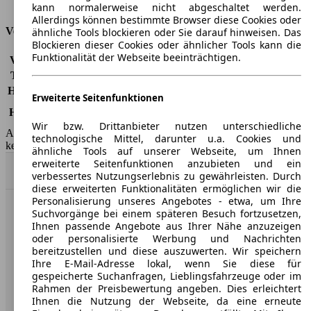
Tankinhalt
55 l
kann normalerweise nicht abgeschaltet werden.
Allerdings können bestimmte Browser diese Cookies oder
Versicherungsklassen
ähnliche Tools blockieren oder Sie darauf hinweisen. Das
Blockieren dieser Cookies oder ähnlicher Tools kann die
Funktionalität der Webseite beeinträchtigen.
Vollkasko
-
Teilkasko
-
Haftpflicht
-
Erweiterte Seitenfunktionen
5013/460, 5013/ABD, 5013/ACA, 5048/040,
HSN/TSN
5048/055
Wir bzw. Drittanbieter nutzen unterschiedliche
AutoScout24 GmbH übernimmt für die Richtigkeit der Angaben
technologische Mittel, darunter u.a. Cookies und
keine Gewähr.
ähnliche Tools auf unserer Webseite, um Ihnen
erweiterte Seitenfunktionen anzubieten und ein
Nach Oben
verbessertes Nutzungserlebnis zu gewährleisten. Durch
diese erweiterten Funktionalitäten ermöglichen wir die
Personalisierung unseres Angebotes - etwa, um Ihre
Suchvorgänge bei einem späteren Besuch fortzusetzen,
AutoScout24: Europaweit der größte Online-Automarkt.
Ihnen passende Angebote aus Ihrer Nähe anzuzeigen
oder personalisierte Werbung und Nachrichten
bereitzustellen und diese auszuwerten. Wir speichern
Unternehmen
Ihre E-Mail-Adresse lokal, wenn Sie diese für
gespeicherte Suchanfragen, Lieblingsfahrzeuge oder im
Über AutoScout24
Rahmen der Preisbewertung angeben. Dies erleichtert
Ihnen die Nutzung der Webseite, da eine erneute
Presse