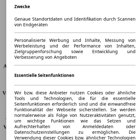
Länge
4180 mm
Zwecke
Höhe
1475 mm
Breite
1710 mm
Genaue Standortdaten und Identifikation durch Scannen
von Endgeräten
Radstand
-
Maximalgewicht
-
Max. Zuladung
-
Personalisierte Werbung und Inhalte, Messung von
Werbeleistung und der Performance von Inhalten,
Türen
5
Zielgruppenforschung sowie Entwicklung und
Sitze
5
Verbesserung von Angeboten
Dachlast
-
Anhängelast (ungebremst)
450 kg
Anhängelast (gebremst)
1000 kg
Essentielle Seitenfunktionen
Kofferraumvolumen
289 - 1190 l
Wir bzw. diese Anbieter nutzen Cookies oder ähnliche
Verbrauch
Tools und Technologien, die für die essentielle
Seitenfunktionen erforderlich sind und die einwandfreie
CO2 Emissionen*
159 g/km (komb.)
Funktionalität der Webseite sicherstellen. Sie werden
Verbrauch (Stadt)
8,4 l/100km
normalerweise als Folge von Nutzeraktivitäten genutzt,
Verbrauch (Land)
5,7 l/100km
um wichtige Funktionen wie das Setzen und
Aufrechterhalten von Anmeldedaten oder
Verbrauch (komb.)*
6,7 l/100km
Datenschutzeinstellungen zu ermöglichen. Die
Schadstoffklasse
EU4
Verwendung dieser Cookies bzw. ähnlicher Technologien