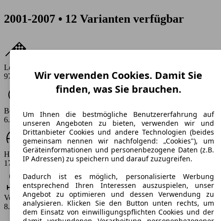
2001-2007 • 12 Varianten verfügbar
Leistung
Wir verwenden Cookies. Damit Sie
97 - 224 PS
finden, was Sie brauchen.
Beschleunigung (0-100 km/h)
Um Ihnen die bestmögliche Benutzererfahrung auf
6.9 - 12 s
unseren Angeboten zu bieten, verwenden wir und
Drittanbieter Cookies und andere Technologien (beides
gemeinsam nennen wir nachfolgend: „Cookies"), um
Geräteinformationen und personenbezogene Daten (z.B.
Höchstgeschwindigkeit (km/h)
IP Adressen) zu speichern und darauf zuzugreifen.
175 - 235 km/h
Dadurch ist es möglich, personalisierte Werbung
entsprechend Ihren Interessen auszuspielen, unser
Angebot zu optimieren und dessen Verwendung zu
Verbrauch
analysieren. Klicken Sie den Button unten rechts, um
8.4 - 11.4 l/100km
dem Einsatz von einwilligungspflichten Cookies und der
damit verbundenen Verarbeitung personenbezogener