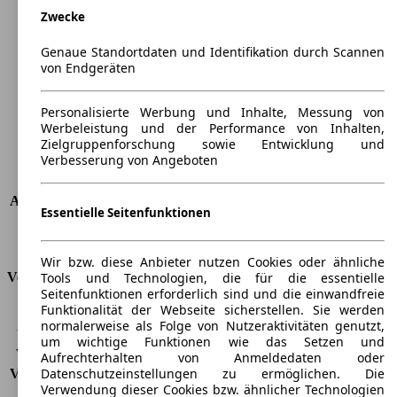
Zwecke
Länge
4609 mm
Höhe
1905 mm
Genaue Standortdaten und Identifikation durch Scannen
Breite
1920 mm
von Endgeräten
Radstand
-
Maximalgewicht
-
Personalisierte Werbung und Inhalte, Messung von
Max. Zuladung
-
Werbeleistung und der Performance von Inhalten,
Türen
5
Zielgruppenforschung sowie Entwicklung und
Verbesserung von Angeboten
Sitze
5
Dachlast
-
Anhängelast (ungebremst)
750 kg
Essentielle Seitenfunktionen
Anhängelast (gebremst)
2300 kg
Kofferraumvolumen
-
Wir bzw. diese Anbieter nutzen Cookies oder ähnliche
Tools und Technologien, die für die essentielle
Verbrauch
Seitenfunktionen erforderlich sind und die einwandfreie
Funktionalität der Webseite sicherstellen. Sie werden
CO2 Emissionen*
143 g/km (komb.)
normalerweise als Folge von Nutzeraktivitäten genutzt,
Verbrauch (Stadt)
6,2 l/100km
um wichtige Funktionen wie das Setzen und
Verbrauch (Land)
5,0 l/100km
Aufrechterhalten von Anmeldedaten oder
Datenschutzeinstellungen zu ermöglichen. Die
Verbrauch (komb.)*
5,4 l/100km
Verwendung dieser Cookies bzw. ähnlicher Technologien
Schadstoffklasse
EU6d-Temp