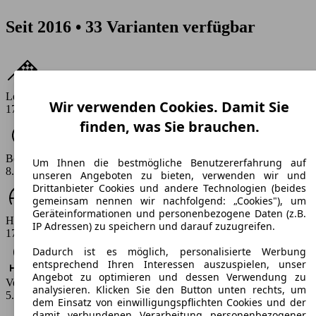
Seit 2016 • 33 Varianten verfügbar
Leistung
Wir verwenden Cookies. Damit Sie
177 PS
finden, was Sie brauchen.
Beschleunigung (0-100 km/h)
Um Ihnen die bestmögliche Benutzererfahrung auf
8.5 - 8.8 s
unseren Angeboten zu bieten, verwenden wir und
Drittanbieter Cookies und andere Technologien (beides
gemeinsam nennen wir nachfolgend: „Cookies"), um
Geräteinformationen und personenbezogene Daten (z.B.
Höchstgeschwindigkeit (km/h)
IP Adressen) zu speichern und darauf zuzugreifen.
170 - 185 km/h
Dadurch ist es möglich, personalisierte Werbung
entsprechend Ihren Interessen auszuspielen, unser
Angebot zu optimieren und dessen Verwendung zu
Verbrauch
analysieren. Klicken Sie den Button unten rechts, um
5.8 - 7.3 l/100km
dem Einsatz von einwilligungspflichten Cookies und der
damit verbundenen Verarbeitung personenbezogener