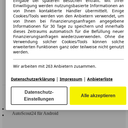
Eingabe bei späteren Besuchen entfällt. Mit Ihrer
Einwilligung werden nutzungsbasierte Informationen an
Karriere
von Ihnen kontaktierte Händler übermittelt. Einige
Cookies/Tools werden von den Anbietern verwendet, um
Werbung
von Ihnen bei Finanzierungsanfragen angegebene
Informationen für 30 Tage zu speichern und innerhalb
AGB
dieses Zeitraums automatisch für die Befüllung neuer
Finanzierungsanfragen wiederzuverwenden. Ohne die
Datenschutz
Verwendung solcher Cookies/Tools können solche
Impressum
erweiterten Funktionen ganz oder teilweise nicht genutzt
werden.
Erklärung zur Barrierefreiheit
Wir arbeiten mit 263 Anbietern zusammen.
Service
Händler
|
|
Datenschutzerklärung
Impressum
Anbieterliste
In Verbindung bleiben
Datenschutz-
Alle akzeptieren
Einstellungen
AutoScout24 für iOS
AutoScout24 für Android