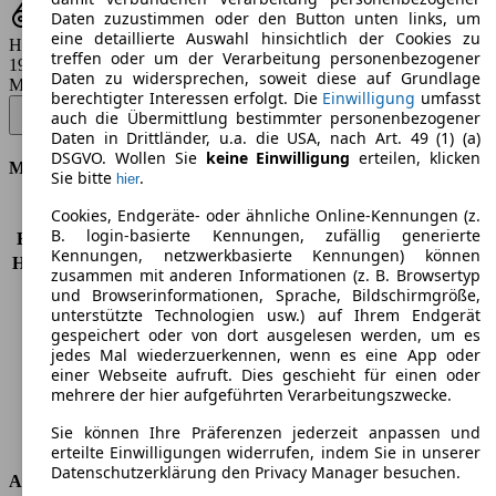
Daten zuzustimmen oder den Button unten links, um
eine detaillierte Auswahl hinsichtlich der Cookies zu
Hubraum
treffen oder um der Verarbeitung personenbezogener
1997 ccm
Daten zu widersprechen, soweit diese auf Grundlage
Modellbezeichnung
:
berechtigter Interessen erfolgt. Die
Einwilligung
umfasst
Proace 2,0-l-D-4D (5-Si.) Autm. Verso compact Team Deutschland -
auch die Übermittlung bestimmter personenbezogener
130 KW (177 PS) (2020/03 - 2020/12)
▼
Daten in Drittländer, u.a. die USA, nach Art. 49 (1) (a)
DSGVO. Wollen Sie
keine Einwilligung
erteilen, klicken
Motor & Leistung
Sie bitte
.
hier
Cookies, Endgeräte- oder ähnliche Online-Kennungen (z.
KW (PS)
130 kW (177 PS)
B. login-basierte Kennungen, zufällig generierte
Beschleunigung (0-100 km/h)
-
Kennungen, netzwerkbasierte Kennungen) können
Höchstgeschwindigkeit (km/h)
185 km/h
zusammen mit anderen Informationen (z. B. Browsertyp
Anzahl der Gänge
8
und Browserinformationen, Sprache, Bildschirmgröße,
Drehmoment
400 nm
unterstützte Technologien usw.) auf Ihrem Endgerät
gespeichert oder von dort ausgelesen werden, um es
Hubraum
1997 ccm
jedes Mal wiederzuerkennen, wenn es eine App oder
Kraftstoff
Diesel
einer Webseite aufruft. Dies geschieht für einen oder
Zylinder
4
mehrere der hier aufgeführten Verarbeitungszwecke.
Getriebe
Automatik
Sie können Ihre Präferenzen jederzeit anpassen und
Antriebsart
Vorderradantrieb
erteilte Einwilligungen widerrufen, indem Sie in unserer
Datenschutzerklärung den Privacy Manager besuchen.
Abmessungen