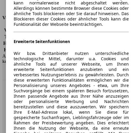
kann normalerweise nicht abgeschaltet werden.
Tankinhalt
69 l
Allerdings können bestimmte Browser diese Cookies oder
ähnliche Tools blockieren oder Sie darauf hinweisen. Das
Versicherungsklassen
Blockieren dieser Cookies oder ähnlicher Tools kann die
Funktionalität der Webseite beeinträchtigen.
Vollkasko
-
Teilkasko
-
Erweiterte Seitenfunktionen
Haftpflicht
-
HSN/TSN
5013/AKP
Wir bzw. Drittanbieter nutzen unterschiedliche
AutoScout24 GmbH übernimmt für die Richtigkeit der Angaben
technologische Mittel, darunter u.a. Cookies und
keine Gewähr.
ähnliche Tools auf unserer Webseite, um Ihnen
erweiterte Seitenfunktionen anzubieten und ein
Nach Oben
verbessertes Nutzungserlebnis zu gewährleisten. Durch
diese erweiterten Funktionalitäten ermöglichen wir die
Personalisierung unseres Angebotes - etwa, um Ihre
Suchvorgänge bei einem späteren Besuch fortzusetzen,
AutoScout24: Europaweit der größte Online-Automarkt.
Ihnen passende Angebote aus Ihrer Nähe anzuzeigen
oder personalisierte Werbung und Nachrichten
bereitzustellen und diese auszuwerten. Wir speichern
Unternehmen
Ihre E-Mail-Adresse lokal, wenn Sie diese für
gespeicherte Suchanfragen, Lieblingsfahrzeuge oder im
Über AutoScout24
Rahmen der Preisbewertung angeben. Dies erleichtert
Ihnen die Nutzung der Webseite, da eine erneute
Presse