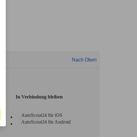
Nach Oben
In Verbindung bleiben
AutoScout24 für iOS
AutoScout24 für Android