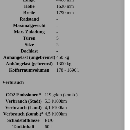
Höhe
1620 mm
Breite
1790 mm
Radstand
-
Maximalgewicht
-
Max. Zuladung
-
Türen
5
Sitze
5
Dachlast
-
Anhängelast (ungebremst)
450 kg
Anhängelast (gebremst)
1300 kg
Kofferraumvolumen
178 - 1696 l
Verbrauch
CO2 Emissionen*
119 g/km (komb.)
Verbrauch (Stadt)
5,3 l/100km
Verbrauch (Land)
4,1 l/100km
Verbrauch (komb.)*
4,5 l/100km
Schadstoffklasse
EU6
Tankinhalt
60 l