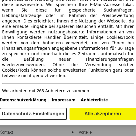
diese auszuwerten. Wir speichern Ihre E-Mail-Adresse lokal,
wenn Sie diese für gespeicherte Suchanfragen,
Lieblingsfahrzeuge oder im Rahmen der Preisbewertung
angeben. Dies erleichtert Ihnen die Nutzung der Webseite, da
eine erneute Eingabe bei späteren Besuchen entfällt. Mit Ihrer
Einwilligung werden nutzungsbasierte Informationen an von
Ihnen kontaktierte Händler übermittelt. Einige Cookies/Tools
werden von den Anbietern verwendet, um von Ihnen bei
Finanzierungsanfragen angegebene Informationen für 30 Tage
ne Gewähr.
zu speichern und innerhalb dieses Zeitraums automatisch für
die Befüllung neuer Finanzierungsanfragen
wiederzuverwenden. Ohne die Verwendung solcher
Cookies/Tools können solche erweiterten Funktionen ganz oder
teilweise nicht genutzt werden.
-Automarkt.
Wir arbeiten mit 263 Anbietern zusammen.
e
Händler
|
|
Datenschutzerklärung
Impressum
Anbieterliste
Hilfe
Anmelden
Datenschutz-Einstellungen
Alle akzeptieren
Kodex
Registrieren
Kontakt
Vorteile