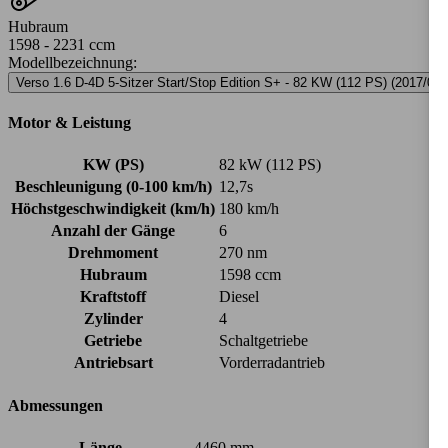
Hubraum
1598 - 2231 ccm
Modellbezeichnung
:
Verso 1.6 D-4D 5-Sitzer Start/Stop Edition S+ - 82 KW (112 PS) (2017/04 
Motor & Leistung
KW (PS)
82 kW (112 PS)
Beschleunigung (0-100 km/h)
12,7s
Höchstgeschwindigkeit (km/h)
180 km/h
Anzahl der Gänge
6
Drehmoment
270 nm
Hubraum
1598 ccm
Kraftstoff
Diesel
Zylinder
4
Getriebe
Schaltgetriebe
Antriebsart
Vorderradantrieb
Abmessungen
Länge
4460 mm