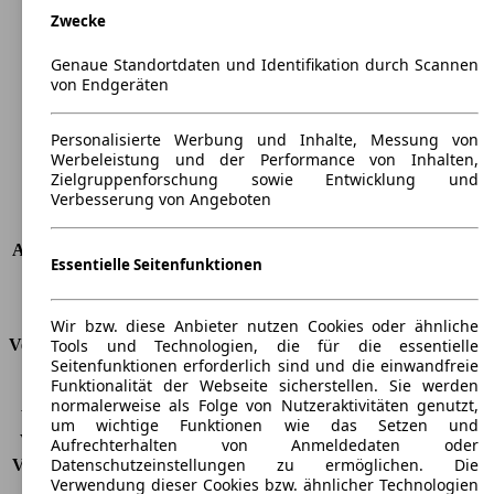
Zwecke
Länge
3940 mm
Höhe
1500 mm
Genaue Standortdaten und Identifikation durch Scannen
Breite
1745 mm
von Endgeräten
Radstand
-
Maximalgewicht
-
Personalisierte Werbung und Inhalte, Messung von
Max. Zuladung
-
Werbeleistung und der Performance von Inhalten,
Türen
5
Zielgruppenforschung sowie Entwicklung und
Verbesserung von Angeboten
Sitze
5
Dachlast
-
Anhängelast (ungebremst)
520 kg
Essentielle Seitenfunktionen
Anhängelast (gebremst)
750 kg
Kofferraumvolumen
286 - 768 l
Wir bzw. diese Anbieter nutzen Cookies oder ähnliche
Tools und Technologien, die für die essentielle
Verbrauch
Seitenfunktionen erforderlich sind und die einwandfreie
Funktionalität der Webseite sicherstellen. Sie werden
CO2 Emissionen*
-
normalerweise als Folge von Nutzeraktivitäten genutzt,
Verbrauch (Stadt)
-
um wichtige Funktionen wie das Setzen und
Verbrauch (Land)
-
Aufrechterhalten von Anmeldedaten oder
Datenschutzeinstellungen zu ermöglichen. Die
Verbrauch (komb.)*
-
Verwendung dieser Cookies bzw. ähnlicher Technologien
Schadstoffklasse
EU6d