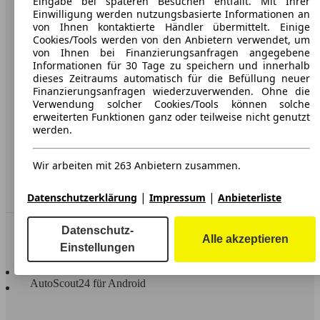
Eingabe bei späteren Besuchen entfällt. Mit Ihrer
Einwilligung werden nutzungsbasierte Informationen an
Karriere
von Ihnen kontaktierte Händler übermittelt. Einige
Cookies/Tools werden von den Anbietern verwendet, um
Werbung
von Ihnen bei Finanzierungsanfragen angegebene
Informationen für 30 Tage zu speichern und innerhalb
AGB
dieses Zeitraums automatisch für die Befüllung neuer
Finanzierungsanfragen wiederzuverwenden. Ohne die
Datenschutz
Verwendung solcher Cookies/Tools können solche
Impressum
erweiterten Funktionen ganz oder teilweise nicht genutzt
werden.
Erklärung zur Barrierefreiheit
Wir arbeiten mit 263 Anbietern zusammen.
Service
Händler
|
|
Datenschutzerklärung
Impressum
Anbieterliste
In Verbindung bleiben
Datenschutz-
Alle akzeptieren
Einstellungen
AutoScout24 für iOS
AutoScout24 für Android