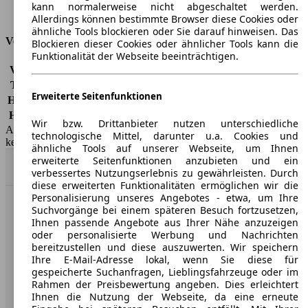
kann normalerweise nicht abgeschaltet werden.
Tankinhalt
42 l
Allerdings können bestimmte Browser diese Cookies oder
ähnliche Tools blockieren oder Sie darauf hinweisen. Das
Versicherungsklassen
Blockieren dieser Cookies oder ähnlicher Tools kann die
Funktionalität der Webseite beeinträchtigen.
Vollkasko
-
Teilkasko
-
Erweiterte Seitenfunktionen
Haftpflicht
-
HSN/TSN
5013/AOQ
Wir bzw. Drittanbieter nutzen unterschiedliche
AutoScout24 GmbH übernimmt für die Richtigkeit der Angaben
technologische Mittel, darunter u.a. Cookies und
keine Gewähr.
ähnliche Tools auf unserer Webseite, um Ihnen
erweiterte Seitenfunktionen anzubieten und ein
Nach Oben
verbessertes Nutzungserlebnis zu gewährleisten. Durch
diese erweiterten Funktionalitäten ermöglichen wir die
Personalisierung unseres Angebotes - etwa, um Ihre
Suchvorgänge bei einem späteren Besuch fortzusetzen,
AutoScout24: Europaweit der größte Online-Automarkt.
Ihnen passende Angebote aus Ihrer Nähe anzuzeigen
oder personalisierte Werbung und Nachrichten
bereitzustellen und diese auszuwerten. Wir speichern
Unternehmen
Ihre E-Mail-Adresse lokal, wenn Sie diese für
gespeicherte Suchanfragen, Lieblingsfahrzeuge oder im
Über AutoScout24
Rahmen der Preisbewertung angeben. Dies erleichtert
Ihnen die Nutzung der Webseite, da eine erneute
Presse