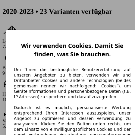
2020-2023 • 23 Varianten verfügbar
Leistung
Wir verwenden Cookies. Damit Sie
72 - 125 PS
finden, was Sie brauchen.
Beschleunigung (0-100 km/h)
Um Ihnen die bestmögliche Benutzererfahrung auf
9 - 14.6 s
unseren Angeboten zu bieten, verwenden wir und
Drittanbieter Cookies und andere Technologien (beides
gemeinsam nennen wir nachfolgend: „Cookies"), um
Geräteinformationen und personenbezogene Daten (z.B.
Höchstgeschwindigkeit (km/h)
IP Adressen) zu speichern und darauf zuzugreifen.
160 - 180 km/h
Dadurch ist es möglich, personalisierte Werbung
entsprechend Ihren Interessen auszuspielen, unser
Angebot zu optimieren und dessen Verwendung zu
Verbrauch
analysieren. Klicken Sie den Button unten rechts, um
5.3 - 5.9 l/100km
dem Einsatz von einwilligungspflichten Cookies und der
damit verbundenen Verarbeitung personenbezogener