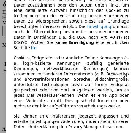
Daten zuzustimmen oder den Button unten links, um
eine detaillierte Auswahl hinsichtlich der Cookies zu
Hubraum
treffen oder um der Verarbeitung personenbezogener
998 - 1490 ccm
Daten zu widersprechen, soweit diese auf Grundlage
Modellbezeichnung
:
berechtigter Interessen erfolgt. Die
Einwilligung
umfasst
Yaris 1.0 VVT-i Team Deutschland - 53 KW (72 PS) (2021/04 -
auch die Übermittlung bestimmter personenbezogener
2023/01)
▼
Daten in Drittländer, u.a. die USA, nach Art. 49 (1) (a)
DSGVO. Wollen Sie
keine Einwilligung
erteilen, klicken
Motor & Leistung
Sie bitte
.
hier
Cookies, Endgeräte- oder ähnliche Online-Kennungen (z.
KW (PS)
53 kW (72 PS)
B. login-basierte Kennungen, zufällig generierte
Beschleunigung (0-100 km/h)
14,6s
Kennungen, netzwerkbasierte Kennungen) können
Höchstgeschwindigkeit (km/h)
160 km/h
zusammen mit anderen Informationen (z. B. Browsertyp
Anzahl der Gänge
5
und Browserinformationen, Sprache, Bildschirmgröße,
Drehmoment
93 nm
unterstützte Technologien usw.) auf Ihrem Endgerät
gespeichert oder von dort ausgelesen werden, um es
Hubraum
998 ccm
jedes Mal wiederzuerkennen, wenn es eine App oder
Kraftstoff
Benzin
einer Webseite aufruft. Dies geschieht für einen oder
Zylinder
3
mehrere der hier aufgeführten Verarbeitungszwecke.
Getriebe
Schaltgetriebe
Sie können Ihre Präferenzen jederzeit anpassen und
Antriebsart
Vorderradantrieb
erteilte Einwilligungen widerrufen, indem Sie in unserer
Datenschutzerklärung den Privacy Manager besuchen.
Abmessungen