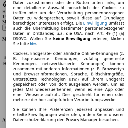
Daten zuzustimmen oder den Button unten links, um
eine detaillierte Auswahl hinsichtlich der Cookies zu
Hubraum
treffen oder um der Verarbeitung personenbezogener
1364 ccm
Daten zu widersprechen, soweit diese auf Grundlage
Modellbezeichnung
:
berechtigter Interessen erfolgt. Die
Einwilligung
umfasst
Yaris 1.4 D-4D Edition - 66 KW (90 PS) (2011/01 - 2011/08)
▼
auch die Übermittlung bestimmter personenbezogener
Daten in Drittländer, u.a. die USA, nach Art. 49 (1) (a)
DSGVO. Wollen Sie
keine Einwilligung
erteilen, klicken
Motor & Leistung
Sie bitte
.
hier
KW (PS)
66 kW (90 PS)
Cookies, Endgeräte- oder ähnliche Online-Kennungen (z.
Beschleunigung (0-100 km/h)
10,7s
B. login-basierte Kennungen, zufällig generierte
Kennungen, netzwerkbasierte Kennungen) können
Höchstgeschwindigkeit (km/h)
175 km/h
zusammen mit anderen Informationen (z. B. Browsertyp
Anzahl der Gänge
6
und Browserinformationen, Sprache, Bildschirmgröße,
Drehmoment
205 nm
unterstützte Technologien usw.) auf Ihrem Endgerät
Hubraum
1364 ccm
gespeichert oder von dort ausgelesen werden, um es
Kraftstoff
Diesel
jedes Mal wiederzuerkennen, wenn es eine App oder
einer Webseite aufruft. Dies geschieht für einen oder
Zylinder
4
mehrere der hier aufgeführten Verarbeitungszwecke.
Getriebe
Schaltgetriebe
Antriebsart
Vorderradantrieb
Sie können Ihre Präferenzen jederzeit anpassen und
erteilte Einwilligungen widerrufen, indem Sie in unserer
Datenschutzerklärung den Privacy Manager besuchen.
Abmessungen