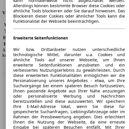
kann normalerweise nicht abgeschaltet werden.
Tankinhalt
42 l
Allerdings können bestimmte Browser diese Cookies oder
ähnliche Tools blockieren oder Sie darauf hinweisen. Das
Versicherungsklassen
Blockieren dieser Cookies oder ähnlicher Tools kann die
Funktionalität der Webseite beeinträchtigen.
Vollkasko
-
Teilkasko
-
Haftpflicht
-
Erweiterte Seitenfunktionen
HSN/TSN
5013/AAC, 5048/AAA
Wir bzw. Drittanbieter nutzen unterschiedliche
AutoScout24 GmbH übernimmt für die Richtigkeit der Angaben
technologische Mittel, darunter u.a. Cookies und
keine Gewähr.
ähnliche Tools auf unserer Webseite, um Ihnen
erweiterte Seitenfunktionen anzubieten und ein
Nach Oben
verbessertes Nutzungserlebnis zu gewährleisten. Durch
diese erweiterten Funktionalitäten ermöglichen wir die
Personalisierung unseres Angebotes - etwa, um Ihre
AutoScout24: Europaweit der größte Online-Automarkt.
Suchvorgänge bei einem späteren Besuch fortzusetzen,
Ihnen passende Angebote aus Ihrer Nähe anzuzeigen
oder personalisierte Werbung und Nachrichten
Unternehmen
bereitzustellen und diese auszuwerten. Wir speichern
Ihre E-Mail-Adresse lokal, wenn Sie diese für
gespeicherte Suchanfragen, Lieblingsfahrzeuge oder im
Über AutoScout24
Rahmen der Preisbewertung angeben. Dies erleichtert
Ihnen die Nutzung der Webseite, da eine erneute
Presse
Eingabe bei späteren Besuchen entfällt. Mit Ihrer