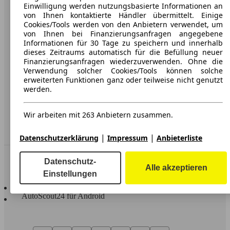
Karriere
Einwilligung werden nutzungsbasierte Informationen an
von Ihnen kontaktierte Händler übermittelt. Einige
Werbung
Cookies/Tools werden von den Anbietern verwendet, um
von Ihnen bei Finanzierungsanfragen angegebene
AGB
Informationen für 30 Tage zu speichern und innerhalb
dieses Zeitraums automatisch für die Befüllung neuer
Datenschutz
Finanzierungsanfragen wiederzuverwenden. Ohne die
Verwendung solcher Cookies/Tools können solche
Impressum
erweiterten Funktionen ganz oder teilweise nicht genutzt
werden.
Erklärung zur Barrierefreiheit
Wir arbeiten mit 263 Anbietern zusammen.
Service
Händler
|
|
Datenschutzerklärung
Impressum
Anbieterliste
In Verbindung bleiben
Datenschutz-
Alle akzeptieren
Einstellungen
AutoScout24 für iOS
AutoScout24 für Android