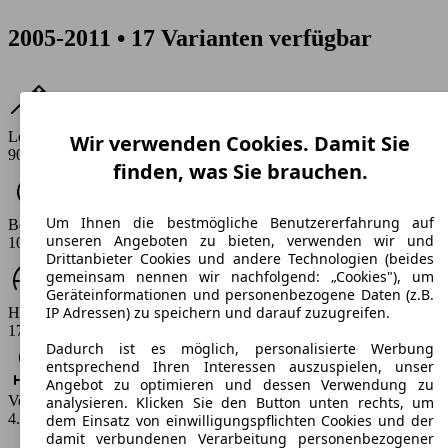
2005-2011 • 17 Varianten verfügbar
Leistung
Wir verwenden Cookies. Damit Sie
90 PS
finden, was Sie brauchen.
Um Ihnen die bestmögliche Benutzererfahrung auf
Beschleunigung (0-100 km/h)
unseren Angeboten zu bieten, verwenden wir und
10.7 - 11.8 s
Drittanbieter Cookies und andere Technologien (beides
gemeinsam nennen wir nachfolgend: „Cookies"), um
Geräteinformationen und personenbezogene Daten (z.B.
IP Adressen) zu speichern und darauf zuzugreifen.
Höchstgeschwindigkeit (km/h)
175 km/h
Dadurch ist es möglich, personalisierte Werbung
entsprechend Ihren Interessen auszuspielen, unser
Angebot zu optimieren und dessen Verwendung zu
Verbrauch
analysieren. Klicken Sie den Button unten rechts, um
4.9 - 5.4 l/100km
dem Einsatz von einwilligungspflichten Cookies und der
damit verbundenen Verarbeitung personenbezogener