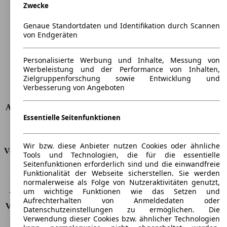
Zwecke
Länge
3785 mm
Höhe
1530 mm
Genaue Standortdaten und Identifikation durch Scannen
Breite
1695 mm
von Endgeräten
Radstand
-
Maximalgewicht
-
Personalisierte Werbung und Inhalte, Messung von
Max. Zuladung
-
Werbeleistung und der Performance von Inhalten,
Türen
3
Zielgruppenforschung sowie Entwicklung und
Sitze
5
Verbesserung von Angeboten
Dachlast
-
Anhängelast (ungebremst)
550 kg
Essentielle Seitenfunktionen
Anhängelast (gebremst)
1050 kg
Kofferraumvolumen
275 - 1183 l
Wir bzw. diese Anbieter nutzen Cookies oder ähnliche
Verbrauch
Tools und Technologien, die für die essentielle
Seitenfunktionen erforderlich sind und die einwandfreie
CO2 Emissionen*
110 g/km (komb.)
Funktionalität der Webseite sicherstellen. Sie werden
normalerweise als Folge von Nutzeraktivitäten genutzt,
Verbrauch (Stadt)
5,0 l/100km
um wichtige Funktionen wie das Setzen und
Verbrauch (Land)
3,7 l/100km
Aufrechterhalten von Anmeldedaten oder
Verbrauch (komb.)*
4,2 l/100km
Datenschutzeinstellungen zu ermöglichen. Die
Schadstoffklasse
EU5
Verwendung dieser Cookies bzw. ähnlicher Technologien