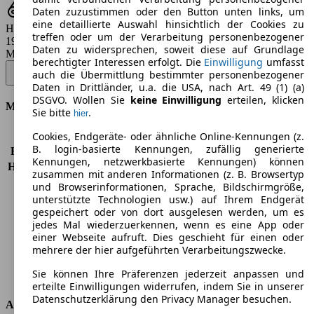
Daten zuzustimmen oder den Button unten links, um
eine detaillierte Auswahl hinsichtlich der Cookies zu
Hubraum
treffen oder um der Verarbeitung personenbezogener
1968 ccm
Daten zu widersprechen, soweit diese auf Grundlage
Modellbezeichnung
:
berechtigter Interessen erfolgt. Die
Einwilligung
umfasst
Amarok 2.0 BiTDI 4MOTION Atacama - 132 KW (180 PS) (2015/01 -
auch die Übermittlung bestimmter personenbezogener
2016/06)
▼
Daten in Drittländer, u.a. die USA, nach Art. 49 (1) (a)
DSGVO. Wollen Sie
keine Einwilligung
erteilen, klicken
Motor & Leistung
Sie bitte
.
hier
Cookies, Endgeräte- oder ähnliche Online-Kennungen (z.
KW (PS)
132 kW (180 PS)
B. login-basierte Kennungen, zufällig generierte
Beschleunigung (0-100 km/h)
12,0s
Kennungen, netzwerkbasierte Kennungen) können
Höchstgeschwindigkeit (km/h)
178 km/h
zusammen mit anderen Informationen (z. B. Browsertyp
Anzahl der Gänge
6
und Browserinformationen, Sprache, Bildschirmgröße,
Drehmoment
420 nm
unterstützte Technologien usw.) auf Ihrem Endgerät
gespeichert oder von dort ausgelesen werden, um es
Hubraum
1968 ccm
jedes Mal wiederzuerkennen, wenn es eine App oder
Kraftstoff
Diesel
einer Webseite aufruft. Dies geschieht für einen oder
Zylinder
4
mehrere der hier aufgeführten Verarbeitungszwecke.
Getriebe
Schaltgetriebe
Sie können Ihre Präferenzen jederzeit anpassen und
Antriebsart
Allrad permanent
erteilte Einwilligungen widerrufen, indem Sie in unserer
Datenschutzerklärung den Privacy Manager besuchen.
Abmessungen