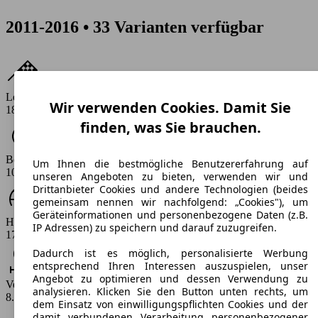
2011-2016 • 33 Varianten verfügbar
Leistung
Wir verwenden Cookies. Damit Sie
180 PS
finden, was Sie brauchen.
Beschleunigung (0-100 km/h)
Um Ihnen die bestmögliche Benutzererfahrung auf
10.3 - 12 s
unseren Angeboten zu bieten, verwenden wir und
Drittanbieter Cookies und andere Technologien (beides
gemeinsam nennen wir nachfolgend: „Cookies"), um
Geräteinformationen und personenbezogene Daten (z.B.
Höchstgeschwindigkeit (km/h)
IP Adressen) zu speichern und darauf zuzugreifen.
173 - 183 km/h
Dadurch ist es möglich, personalisierte Werbung
entsprechend Ihren Interessen auszuspielen, unser
Angebot zu optimieren und dessen Verwendung zu
Verbrauch
analysieren. Klicken Sie den Button unten rechts, um
8.1 - 9.9 l/100km
dem Einsatz von einwilligungspflichten Cookies und der
damit verbundenen Verarbeitung personenbezogener