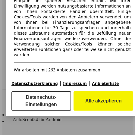
Eingabe bei späteren Besuchen entfällt. Mit Ihrer
Einwilligung werden nutzungsbasierte Informationen an
Karriere
von Ihnen kontaktierte Händler übermittelt. Einige
Cookies/Tools werden von den Anbietern verwendet, um
Werbung
von Ihnen bei Finanzierungsanfragen angegebene
Informationen für 30 Tage zu speichern und innerhalb
AGB
dieses Zeitraums automatisch für die Befüllung neuer
Finanzierungsanfragen wiederzuverwenden. Ohne die
Datenschutz
Verwendung solcher Cookies/Tools können solche
Impressum
erweiterten Funktionen ganz oder teilweise nicht genutzt
werden.
Erklärung zur Barrierefreiheit
Wir arbeiten mit 263 Anbietern zusammen.
Service
Händler
|
|
Datenschutzerklärung
Impressum
Anbieterliste
In Verbindung bleiben
Datenschutz-
Alle akzeptieren
Einstellungen
AutoScout24 für iOS
AutoScout24 für Android