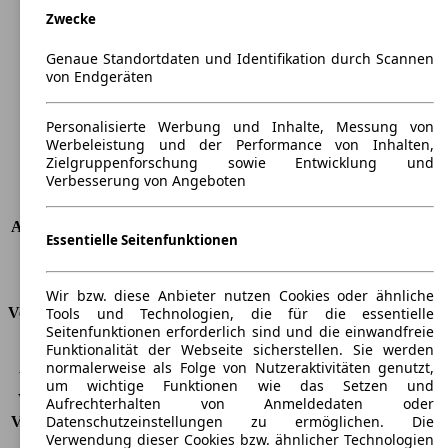
Zwecke
Länge
5254 mm
Höhe
1834 mm
Genaue Standortdaten und Identifikation durch Scannen
Breite
1944 mm
von Endgeräten
Radstand
-
Maximalgewicht
-
Personalisierte Werbung und Inhalte, Messung von
Max. Zuladung
-
Werbeleistung und der Performance von Inhalten,
Türen
4
Zielgruppenforschung sowie Entwicklung und
Verbesserung von Angeboten
Sitze
5
Dachlast
-
Anhängelast (ungebremst)
750 kg
Essentielle Seitenfunktionen
Anhängelast (gebremst)
3200 kg
Kofferraumvolumen
-
Wir bzw. diese Anbieter nutzen Cookies oder ähnliche
Tools und Technologien, die für die essentielle
Verbrauch
Seitenfunktionen erforderlich sind und die einwandfreie
Funktionalität der Webseite sicherstellen. Sie werden
CO2 Emissionen*
206 g/km (komb.)
normalerweise als Folge von Nutzeraktivitäten genutzt,
Verbrauch (Stadt)
9,0 l/100km
um wichtige Funktionen wie das Setzen und
Verbrauch (Land)
7,1 l/100km
Aufrechterhalten von Anmeldedaten oder
Datenschutzeinstellungen zu ermöglichen. Die
Verbrauch (komb.)*
7,8 l/100km
Verwendung dieser Cookies bzw. ähnlicher Technologien
Schadstoffklasse
EU5