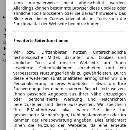
kann normalerweise nicht abgeschaltet werden.
Tankinhalt
80 l
Allerdings können bestimmte Browser diese Cookies oder
ähnliche Tools blockieren oder Sie darauf hinweisen. Das
Versicherungsklassen
Blockieren dieser Cookies oder ähnlicher Tools kann die
Funktionalität der Webseite beeinträchtigen.
Vollkasko
-
Teilkasko
-
Erweiterte Seitenfunktionen
Haftpflicht
-
HSN/TSN
0603/BHY, 0603/BHZ
Wir bzw. Drittanbieter nutzen unterschiedliche
AutoScout24 GmbH übernimmt für die Richtigkeit der Angaben
technologische Mittel, darunter u.a. Cookies und
keine Gewähr.
ähnliche Tools auf unserer Webseite, um Ihnen
erweiterte Seitenfunktionen anzubieten und ein
Nach Oben
verbessertes Nutzungserlebnis zu gewährleisten. Durch
diese erweiterten Funktionalitäten ermöglichen wir die
Personalisierung unseres Angebotes - etwa, um Ihre
Suchvorgänge bei einem späteren Besuch fortzusetzen,
AutoScout24: Europaweit der größte Online-Automarkt.
Ihnen passende Angebote aus Ihrer Nähe anzuzeigen
oder personalisierte Werbung und Nachrichten
bereitzustellen und diese auszuwerten. Wir speichern
Unternehmen
Ihre E-Mail-Adresse lokal, wenn Sie diese für
gespeicherte Suchanfragen, Lieblingsfahrzeuge oder im
Über AutoScout24
Rahmen der Preisbewertung angeben. Dies erleichtert
Ihnen die Nutzung der Webseite, da eine erneute
Presse