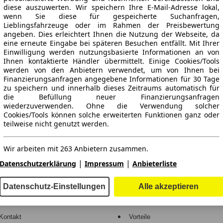
diese auszuwerten. Wir speichern Ihre E-Mail-Adresse lokal,
wenn Sie diese für gespeicherte Suchanfragen,
Lieblingsfahrzeuge oder im Rahmen der Preisbewertung
angeben. Dies erleichtert Ihnen die Nutzung der Webseite, da
eine erneute Eingabe bei späteren Besuchen entfällt. Mit Ihrer
Einwilligung werden nutzungsbasierte Informationen an von
Ihnen kontaktierte Händler übermittelt. Einige Cookies/Tools
werden von den Anbietern verwendet, um von Ihnen bei
Finanzierungsanfragen angegebene Informationen für 30 Tage
ne Gewähr.
zu speichern und innerhalb dieses Zeitraums automatisch für
die Befüllung neuer Finanzierungsanfragen
wiederzuverwenden. Ohne die Verwendung solcher
Cookies/Tools können solche erweiterten Funktionen ganz oder
teilweise nicht genutzt werden.
-Automarkt.
Wir arbeiten mit 263 Anbietern zusammen.
e
Händler
|
|
Datenschutzerklärung
Impressum
Anbieterliste
Hilfe
Anmelden
Datenschutz-Einstellungen
Alle akzeptieren
Kodex
Registrieren
Kontakt
Vorteile