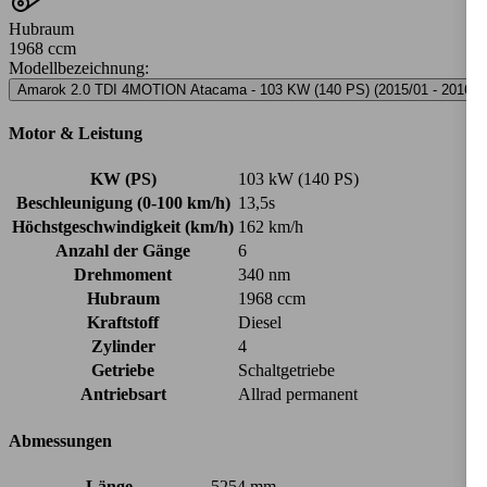
Hubraum
1968 ccm
Modellbezeichnung
:
Amarok 2.0 TDI 4MOTION Atacama - 103 KW (140 PS) (2015/01 - 2016/0
Motor & Leistung
KW (PS)
103 kW (140 PS)
Beschleunigung (0-100 km/h)
13,5s
Höchstgeschwindigkeit (km/h)
162 km/h
Anzahl der Gänge
6
Drehmoment
340 nm
Hubraum
1968 ccm
Kraftstoff
Diesel
Zylinder
4
Getriebe
Schaltgetriebe
Antriebsart
Allrad permanent
Abmessungen
Länge
5254 mm