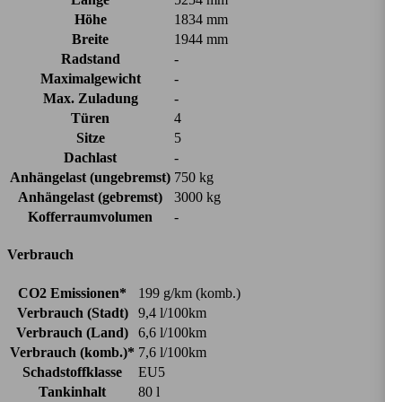
Höhe
1834 mm
Breite
1944 mm
Radstand
-
Maximalgewicht
-
Max. Zuladung
-
Türen
4
Sitze
5
Dachlast
-
Anhängelast (ungebremst)
750 kg
Anhängelast (gebremst)
3000 kg
Kofferraumvolumen
-
Verbrauch
CO2 Emissionen*
199 g/km (komb.)
Verbrauch (Stadt)
9,4 l/100km
Verbrauch (Land)
6,6 l/100km
Verbrauch (komb.)*
7,6 l/100km
Schadstoffklasse
EU5
Tankinhalt
80 l