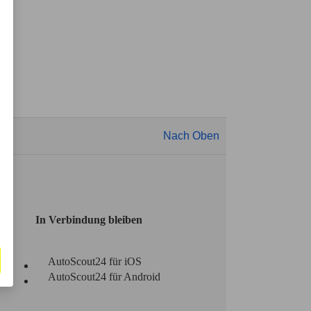
Nach Oben
In Verbindung bleiben
AutoScout24 für iOS
AutoScout24 für Android