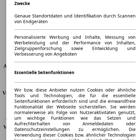
Zwecke
Länge
4221 mm
Höhe
1645 mm
Genaue Standortdaten und Identifikation durch Scannen
Breite
1776 mm
von Endgeräten
Radstand
-
Maximalgewicht
-
Personalisierte Werbung und Inhalte, Messung von
Max. Zuladung
-
Werbeleistung und der Performance von Inhalten,
Türen
5
Zielgruppenforschung sowie Entwicklung und
Sitze
5
Verbesserung von Angeboten
Dachlast
-
Anhängelast (ungebremst)
690 kg
Essentielle Seitenfunktionen
Anhängelast (gebremst)
1200 kg
Kofferraumvolumen
395 - 1450 l
Wir bzw. diese Anbieter nutzen Cookies oder ähnliche
Verbrauch
Tools und Technologien, die für die essentielle
Seitenfunktionen erforderlich sind und die einwandfreie
CO2 Emissionen*
147 g/km (komb.)
Funktionalität der Webseite sicherstellen. Sie werden
normalerweise als Folge von Nutzeraktivitäten genutzt,
Verbrauch (Stadt)
7,6 l/100km
um wichtige Funktionen wie das Setzen und
Verbrauch (Land)
5,6 l/100km
Aufrechterhalten von Anmeldedaten oder
Verbrauch (komb.)*
6,3 l/100km
Datenschutzeinstellungen zu ermöglichen. Die
Schadstoffklasse
EU5
Verwendung dieser Cookies bzw. ähnlicher Technologien