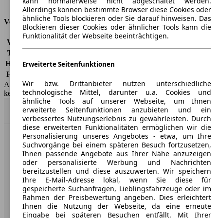
kann normalerweise nicht abgeschaltet werden.
Tankinhalt
55 l
Allerdings können bestimmte Browser diese Cookies oder
ähnliche Tools blockieren oder Sie darauf hinweisen. Das
Versicherungsklassen
Blockieren dieser Cookies oder ähnlicher Tools kann die
Funktionalität der Webseite beeinträchtigen.
Vollkasko
-
Teilkasko
-
Haftpflicht
-
Erweiterte Seitenfunktionen
HSN/TSN
0603/AQK
Wir bzw. Drittanbieter nutzen unterschiedliche
AutoScout24 GmbH übernimmt für die Richtigkeit der Angaben
technologische Mittel, darunter u.a. Cookies und
keine Gewähr.
ähnliche Tools auf unserer Webseite, um Ihnen
erweiterte Seitenfunktionen anzubieten und ein
Nach Oben
verbessertes Nutzungserlebnis zu gewährleisten. Durch
diese erweiterten Funktionalitäten ermöglichen wir die
Personalisierung unseres Angebotes - etwa, um Ihre
AutoScout24: Europaweit der größte Online-Automarkt.
Suchvorgänge bei einem späteren Besuch fortzusetzen,
Ihnen passende Angebote aus Ihrer Nähe anzuzeigen
oder personalisierte Werbung und Nachrichten
Unternehmen
bereitzustellen und diese auszuwerten. Wir speichern
Ihre E-Mail-Adresse lokal, wenn Sie diese für
gespeicherte Suchanfragen, Lieblingsfahrzeuge oder im
Über AutoScout24
Rahmen der Preisbewertung angeben. Dies erleichtert
Ihnen die Nutzung der Webseite, da eine erneute
Presse
Eingabe bei späteren Besuchen entfällt. Mit Ihrer