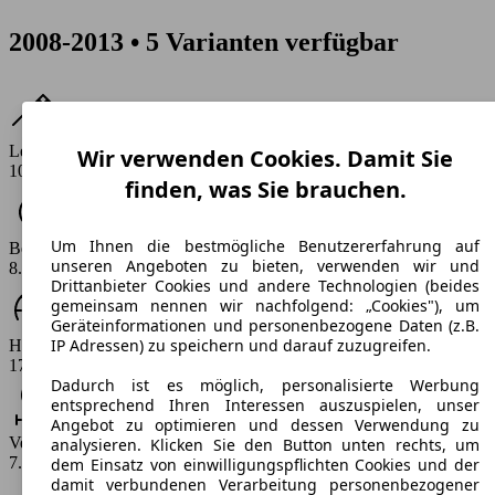
2008-2013 • 5 Varianten verfügbar
Leistung
Wir verwenden Cookies. Damit Sie
105 - 160 PS
finden, was Sie brauchen.
Um Ihnen die bestmögliche Benutzererfahrung auf
Beschleunigung (0-100 km/h)
unseren Angeboten zu bieten, verwenden wir und
8.6 - 11.5 s
Drittanbieter Cookies und andere Technologien (beides
gemeinsam nennen wir nachfolgend: „Cookies"), um
Geräteinformationen und personenbezogene Daten (z.B.
IP Adressen) zu speichern und darauf zuzugreifen.
Höchstgeschwindigkeit (km/h)
179 - 207 km/h
Dadurch ist es möglich, personalisierte Werbung
entsprechend Ihren Interessen auszuspielen, unser
Angebot zu optimieren und dessen Verwendung zu
Verbrauch
analysieren. Klicken Sie den Button unten rechts, um
7.6 - 8.8 l/100km
dem Einsatz von einwilligungspflichten Cookies und der
damit verbundenen Verarbeitung personenbezogener