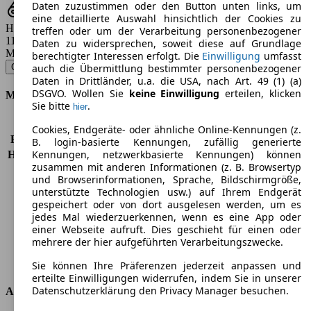
Daten zuzustimmen oder den Button unten links, um
eine detaillierte Auswahl hinsichtlich der Cookies zu
Hubraum
treffen oder um der Verarbeitung personenbezogener
1197 - 1390 ccm
Daten zu widersprechen, soweit diese auf Grundlage
Modellbezeichnung
:
berechtigter Interessen erfolgt. Die
Einwilligung
umfasst
CrossGolf 1.2 TSI - 77 KW (105 PS) (2010/04 - 2013/04)
▼
auch die Übermittlung bestimmter personenbezogener
Daten in Drittländer, u.a. die USA, nach Art. 49 (1) (a)
DSGVO. Wollen Sie
keine Einwilligung
erteilen, klicken
Motor & Leistung
Sie bitte
.
hier
KW (PS)
77 kW (105 PS)
Cookies, Endgeräte- oder ähnliche Online-Kennungen (z.
Beschleunigung (0-100 km/h)
11,5s
B. login-basierte Kennungen, zufällig generierte
Kennungen, netzwerkbasierte Kennungen) können
Höchstgeschwindigkeit (km/h)
179 km/h
zusammen mit anderen Informationen (z. B. Browsertyp
Anzahl der Gänge
6
und Browserinformationen, Sprache, Bildschirmgröße,
Drehmoment
175 nm
unterstützte Technologien usw.) auf Ihrem Endgerät
Hubraum
1197 ccm
gespeichert oder von dort ausgelesen werden, um es
Kraftstoff
Benzin
jedes Mal wiederzuerkennen, wenn es eine App oder
einer Webseite aufruft. Dies geschieht für einen oder
Zylinder
4
mehrere der hier aufgeführten Verarbeitungszwecke.
Getriebe
Schaltgetriebe
Antriebsart
Vorderradantrieb
Sie können Ihre Präferenzen jederzeit anpassen und
erteilte Einwilligungen widerrufen, indem Sie in unserer
Datenschutzerklärung den Privacy Manager besuchen.
Abmessungen