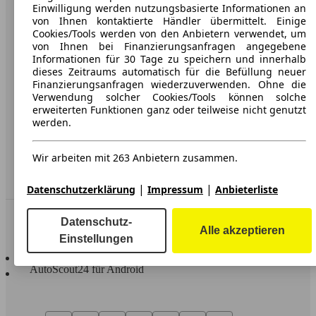
Karriere
Einwilligung werden nutzungsbasierte Informationen an
von Ihnen kontaktierte Händler übermittelt. Einige
Werbung
Cookies/Tools werden von den Anbietern verwendet, um
von Ihnen bei Finanzierungsanfragen angegebene
AGB
Informationen für 30 Tage zu speichern und innerhalb
dieses Zeitraums automatisch für die Befüllung neuer
Datenschutz
Finanzierungsanfragen wiederzuverwenden. Ohne die
Verwendung solcher Cookies/Tools können solche
Impressum
erweiterten Funktionen ganz oder teilweise nicht genutzt
werden.
Erklärung zur Barrierefreiheit
Wir arbeiten mit 263 Anbietern zusammen.
Service
Händler
|
|
Datenschutzerklärung
Impressum
Anbieterliste
In Verbindung bleiben
Datenschutz-
Alle akzeptieren
Einstellungen
AutoScout24 für iOS
AutoScout24 für Android