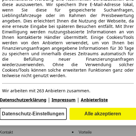
diese auszuwerten. Wir speichern Ihre E-Mail-Adresse lokal,
wenn Sie diese für gespeicherte Suchanfragen,
Lieblingsfahrzeuge oder im Rahmen der Preisbewertung
angeben. Dies erleichtert Ihnen die Nutzung der Webseite, da
eine erneute Eingabe bei späteren Besuchen entfällt. Mit Ihrer
Einwilligung werden nutzungsbasierte Informationen an von
Ihnen kontaktierte Händler übermittelt. Einige Cookies/Tools
werden von den Anbietern verwendet, um von Ihnen bei
Finanzierungsanfragen angegebene Informationen für 30 Tage
ne Gewähr.
zu speichern und innerhalb dieses Zeitraums automatisch für
die Befüllung neuer Finanzierungsanfragen
wiederzuverwenden. Ohne die Verwendung solcher
Cookies/Tools können solche erweiterten Funktionen ganz oder
teilweise nicht genutzt werden.
-Automarkt.
Wir arbeiten mit 263 Anbietern zusammen.
e
Händler
|
|
Datenschutzerklärung
Impressum
Anbieterliste
Hilfe
Anmelden
Datenschutz-Einstellungen
Alle akzeptieren
Kodex
Registrieren
Kontakt
Vorteile