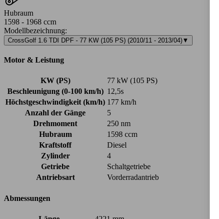
Hubraum
1598 - 1968 ccm
Modellbezeichnung
:
CrossGolf 1.6 TDI DPF - 77 KW (105 PS) (2010/11 - 2013/04)
▼
Motor & Leistung
KW (PS)
77 kW (105 PS)
Beschleunigung (0-100 km/h)
12,5s
Höchstgeschwindigkeit (km/h)
177 km/h
Anzahl der Gänge
5
Drehmoment
250 nm
Hubraum
1598 ccm
Kraftstoff
Diesel
Zylinder
4
Getriebe
Schaltgetriebe
Antriebsart
Vorderradantrieb
Abmessungen
Länge
4221 mm