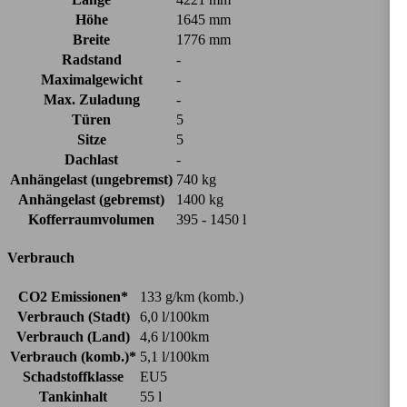
Höhe
1645 mm
Breite
1776 mm
Radstand
-
Maximalgewicht
-
Max. Zuladung
-
Türen
5
Sitze
5
Dachlast
-
Anhängelast (ungebremst)
740 kg
Anhängelast (gebremst)
1400 kg
Kofferraumvolumen
395 - 1450 l
Verbrauch
CO2 Emissionen*
133 g/km (komb.)
Verbrauch (Stadt)
6,0 l/100km
Verbrauch (Land)
4,6 l/100km
Verbrauch (komb.)*
5,1 l/100km
Schadstoffklasse
EU5
Tankinhalt
55 l