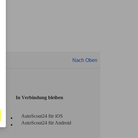
Nach Oben
In Verbindung bleiben
AutoScout24 für iOS
AutoScout24 für Android