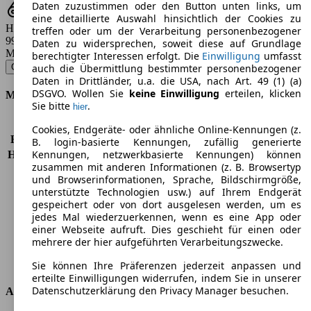
Daten zuzustimmen oder den Button unten links, um
eine detaillierte Auswahl hinsichtlich der Cookies zu
Hubraum
treffen oder um der Verarbeitung personenbezogener
999 - 1984 ccm
Daten zu widersprechen, soweit diese auf Grundlage
Modellbezeichnung
:
berechtigter Interessen erfolgt. Die
Einwilligung
umfasst
Golf 1.0 TSI Join - 63 KW (85 PS) (2017/12 - 2018/10)
▼
auch die Übermittlung bestimmter personenbezogener
Daten in Drittländer, u.a. die USA, nach Art. 49 (1) (a)
DSGVO. Wollen Sie
keine Einwilligung
erteilen, klicken
Motor & Leistung
Sie bitte
.
hier
KW (PS)
63 kW (85 PS)
Cookies, Endgeräte- oder ähnliche Online-Kennungen (z.
Beschleunigung (0-100 km/h)
11,9s
B. login-basierte Kennungen, zufällig generierte
Kennungen, netzwerkbasierte Kennungen) können
Höchstgeschwindigkeit (km/h)
180 km/h
zusammen mit anderen Informationen (z. B. Browsertyp
Anzahl der Gänge
5
und Browserinformationen, Sprache, Bildschirmgröße,
Drehmoment
175 nm
unterstützte Technologien usw.) auf Ihrem Endgerät
Hubraum
999 ccm
gespeichert oder von dort ausgelesen werden, um es
Kraftstoff
Benzin
jedes Mal wiederzuerkennen, wenn es eine App oder
einer Webseite aufruft. Dies geschieht für einen oder
Zylinder
3
mehrere der hier aufgeführten Verarbeitungszwecke.
Getriebe
Schaltgetriebe
Antriebsart
Vorderradantrieb
Sie können Ihre Präferenzen jederzeit anpassen und
erteilte Einwilligungen widerrufen, indem Sie in unserer
Datenschutzerklärung den Privacy Manager besuchen.
Abmessungen