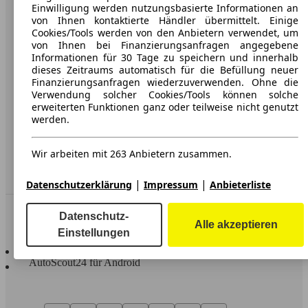
Karriere
Einwilligung werden nutzungsbasierte Informationen an
von Ihnen kontaktierte Händler übermittelt. Einige
Werbung
Cookies/Tools werden von den Anbietern verwendet, um
von Ihnen bei Finanzierungsanfragen angegebene
AGB
Informationen für 30 Tage zu speichern und innerhalb
dieses Zeitraums automatisch für die Befüllung neuer
Datenschutz
Finanzierungsanfragen wiederzuverwenden. Ohne die
Verwendung solcher Cookies/Tools können solche
Impressum
erweiterten Funktionen ganz oder teilweise nicht genutzt
werden.
Erklärung zur Barrierefreiheit
Wir arbeiten mit 263 Anbietern zusammen.
Service
Händler
|
|
Datenschutzerklärung
Impressum
Anbieterliste
In Verbindung bleiben
Datenschutz-
Alle akzeptieren
Einstellungen
AutoScout24 für iOS
AutoScout24 für Android