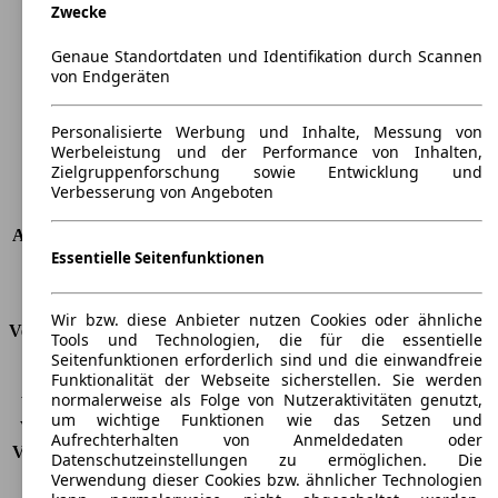
Zwecke
Länge
4258 mm
Höhe
1492 mm
Genaue Standortdaten und Identifikation durch Scannen
Breite
1790 mm
von Endgeräten
Radstand
-
Maximalgewicht
-
Personalisierte Werbung und Inhalte, Messung von
Max. Zuladung
-
Werbeleistung und der Performance von Inhalten,
Türen
3
Zielgruppenforschung sowie Entwicklung und
Sitze
5
Verbesserung von Angeboten
Dachlast
-
Anhängelast (ungebremst)
600 kg
Essentielle Seitenfunktionen
Anhängelast (gebremst)
1100 kg
Kofferraumvolumen
380 - 1270 l
Wir bzw. diese Anbieter nutzen Cookies oder ähnliche
Verbrauch
Tools und Technologien, die für die essentielle
Seitenfunktionen erforderlich sind und die einwandfreie
CO2 Emissionen*
108 g/km (komb.)
Funktionalität der Webseite sicherstellen. Sie werden
normalerweise als Folge von Nutzeraktivitäten genutzt,
Verbrauch (Stadt)
5,9 l/100km
um wichtige Funktionen wie das Setzen und
Verbrauch (Land)
4,1 l/100km
Aufrechterhalten von Anmeldedaten oder
Verbrauch (komb.)*
4,8 l/100km
Datenschutzeinstellungen zu ermöglichen. Die
Schadstoffklasse
EU6
Verwendung dieser Cookies bzw. ähnlicher Technologien