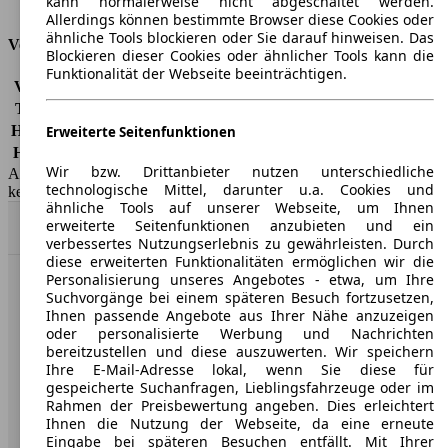
kann normalerweise nicht abgeschaltet werden.
Tankinhalt
50 l
Allerdings können bestimmte Browser diese Cookies oder
ähnliche Tools blockieren oder Sie darauf hinweisen. Das
Versicherungsklassen
Blockieren dieser Cookies oder ähnlicher Tools kann die
Funktionalität der Webseite beeinträchtigen.
Vollkasko
-
Teilkasko
-
Haftpflicht
-
Erweiterte Seitenfunktionen
HSN/TSN
0603/CCR
Wir bzw. Drittanbieter nutzen unterschiedliche
AutoScout24 GmbH übernimmt für die Richtigkeit der Angaben
technologische Mittel, darunter u.a. Cookies und
keine Gewähr.
ähnliche Tools auf unserer Webseite, um Ihnen
erweiterte Seitenfunktionen anzubieten und ein
Nach Oben
verbessertes Nutzungserlebnis zu gewährleisten. Durch
diese erweiterten Funktionalitäten ermöglichen wir die
Personalisierung unseres Angebotes - etwa, um Ihre
AutoScout24: Europaweit der größte Online-Automarkt.
Suchvorgänge bei einem späteren Besuch fortzusetzen,
Ihnen passende Angebote aus Ihrer Nähe anzuzeigen
oder personalisierte Werbung und Nachrichten
Unternehmen
bereitzustellen und diese auszuwerten. Wir speichern
Ihre E-Mail-Adresse lokal, wenn Sie diese für
gespeicherte Suchanfragen, Lieblingsfahrzeuge oder im
Über AutoScout24
Rahmen der Preisbewertung angeben. Dies erleichtert
Ihnen die Nutzung der Webseite, da eine erneute
Presse
Eingabe bei späteren Besuchen entfällt. Mit Ihrer