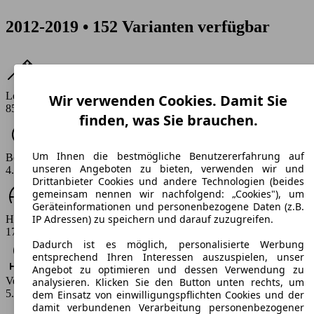
2012-2019 • 152 Varianten verfügbar
Leistung
Wir verwenden Cookies. Damit Sie
85 - 310 PS
finden, was Sie brauchen.
Um Ihnen die bestmögliche Benutzererfahrung auf
Beschleunigung (0-100 km/h)
unseren Angeboten zu bieten, verwenden wir und
4.6 - 11.9 s
Drittanbieter Cookies und andere Technologien (beides
gemeinsam nennen wir nachfolgend: „Cookies"), um
Geräteinformationen und personenbezogene Daten (z.B.
IP Adressen) zu speichern und darauf zuzugreifen.
Höchstgeschwindigkeit (km/h)
179 - 250 km/h
Dadurch ist es möglich, personalisierte Werbung
entsprechend Ihren Interessen auszuspielen, unser
Angebot zu optimieren und dessen Verwendung zu
Verbrauch
analysieren. Klicken Sie den Button unten rechts, um
5.4 - 10 l/100km
dem Einsatz von einwilligungspflichten Cookies und der
damit verbundenen Verarbeitung personenbezogener