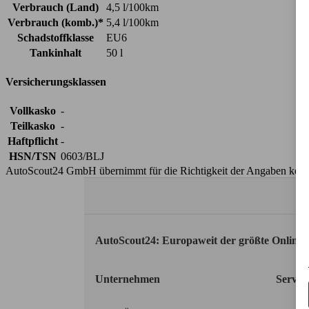
Verbrauch (Land)
4,5 l/100km
Verbrauch (komb.)*
5,4 l/100km
Schadstoffklasse
EU6
Tankinhalt
50 l
Versicherungsklassen
Vollkasko
-
Teilkasko
-
Haftpflicht
-
HSN/TSN
0603/BLJ
AutoScout24 GmbH übernimmt für die Richtigkeit der Angaben kei
AutoScout24: Europaweit der größte Online
Unternehmen
Servic