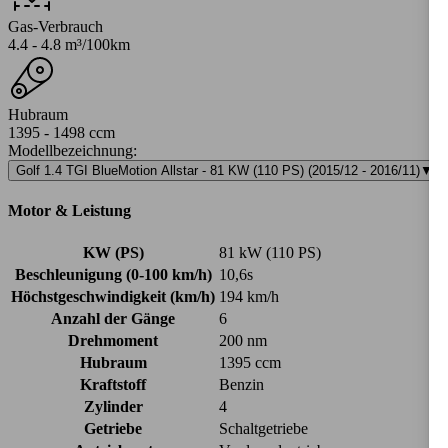
Gas-Verbrauch
4.4 - 4.8 m³/100km
Hubraum
1395 - 1498 ccm
Modellbezeichnung
:
Golf 1.4 TGI BlueMotion Allstar - 81 KW (110 PS) (2015/12 - 2016/11)
▼
Motor & Leistung
KW (PS)
81 kW (110 PS)
Beschleunigung (0-100 km/h)
10,6s
Höchstgeschwindigkeit (km/h)
194 km/h
Anzahl der Gänge
6
Drehmoment
200 nm
Hubraum
1395 ccm
Kraftstoff
Benzin
Zylinder
4
Getriebe
Schaltgetriebe