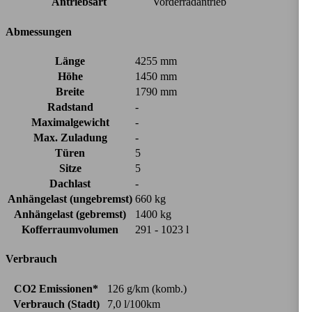
Antriebsart
Vorderradantrieb
Abmessungen
Länge
4255 mm
Höhe
1450 mm
Breite
1790 mm
Radstand
-
Maximalgewicht
-
Max. Zuladung
-
Türen
5
Sitze
5
Dachlast
-
Anhängelast (ungebremst)
660 kg
Anhängelast (gebremst)
1400 kg
Kofferraumvolumen
291 - 1023 l
Verbrauch
CO2 Emissionen*
126 g/km (komb.)
Verbrauch (Stadt)
7,0 l/100km