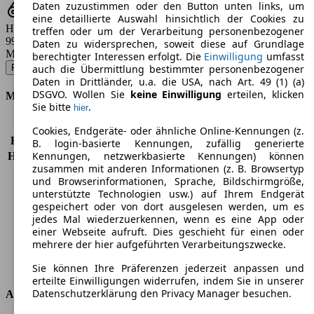
Daten zuzustimmen oder den Button unten links, um
eine detaillierte Auswahl hinsichtlich der Cookies zu
Hubraum
treffen oder um der Verarbeitung personenbezogener
999 - 1984 ccm
Daten zu widersprechen, soweit diese auf Grundlage
Modellbezeichnung
:
berechtigter Interessen erfolgt. Die
Einwilligung
umfasst
Polo 1.0 SOUND - 44 KW (60 PS) (2016/12 - 2017/05)
▼
auch die Übermittlung bestimmter personenbezogener
Daten in Drittländer, u.a. die USA, nach Art. 49 (1) (a)
DSGVO. Wollen Sie
keine Einwilligung
erteilen, klicken
Motor & Leistung
Sie bitte
.
hier
KW (PS)
44 kW (60 PS)
Cookies, Endgeräte- oder ähnliche Online-Kennungen (z.
Beschleunigung (0-100 km/h)
15,5s
B. login-basierte Kennungen, zufällig generierte
Kennungen, netzwerkbasierte Kennungen) können
Höchstgeschwindigkeit (km/h)
161 km/h
zusammen mit anderen Informationen (z. B. Browsertyp
Anzahl der Gänge
5
und Browserinformationen, Sprache, Bildschirmgröße,
Drehmoment
95 nm
unterstützte Technologien usw.) auf Ihrem Endgerät
Hubraum
999 ccm
gespeichert oder von dort ausgelesen werden, um es
Kraftstoff
Benzin
jedes Mal wiederzuerkennen, wenn es eine App oder
einer Webseite aufruft. Dies geschieht für einen oder
Zylinder
3
mehrere der hier aufgeführten Verarbeitungszwecke.
Getriebe
Schaltgetriebe
Antriebsart
Vorderradantrieb
Sie können Ihre Präferenzen jederzeit anpassen und
erteilte Einwilligungen widerrufen, indem Sie in unserer
Datenschutzerklärung den Privacy Manager besuchen.
Abmessungen