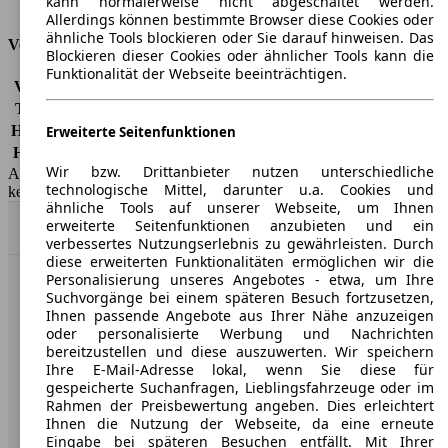
kann normalerweise nicht abgeschaltet werden.
Tankinhalt
45 l
Allerdings können bestimmte Browser diese Cookies oder
ähnliche Tools blockieren oder Sie darauf hinweisen. Das
Versicherungsklassen
Blockieren dieser Cookies oder ähnlicher Tools kann die
Funktionalität der Webseite beeinträchtigen.
Vollkasko
-
Teilkasko
-
Haftpflicht
-
Erweiterte Seitenfunktionen
HSN/TSN
0603/BNR
Wir bzw. Drittanbieter nutzen unterschiedliche
AutoScout24 GmbH übernimmt für die Richtigkeit der Angaben
technologische Mittel, darunter u.a. Cookies und
keine Gewähr.
ähnliche Tools auf unserer Webseite, um Ihnen
erweiterte Seitenfunktionen anzubieten und ein
Nach Oben
verbessertes Nutzungserlebnis zu gewährleisten. Durch
diese erweiterten Funktionalitäten ermöglichen wir die
Personalisierung unseres Angebotes - etwa, um Ihre
AutoScout24: Europaweit der größte Online-Automarkt.
Suchvorgänge bei einem späteren Besuch fortzusetzen,
Ihnen passende Angebote aus Ihrer Nähe anzuzeigen
oder personalisierte Werbung und Nachrichten
Unternehmen
bereitzustellen und diese auszuwerten. Wir speichern
Ihre E-Mail-Adresse lokal, wenn Sie diese für
gespeicherte Suchanfragen, Lieblingsfahrzeuge oder im
Über AutoScout24
Rahmen der Preisbewertung angeben. Dies erleichtert
Ihnen die Nutzung der Webseite, da eine erneute
Presse
Eingabe bei späteren Besuchen entfällt. Mit Ihrer