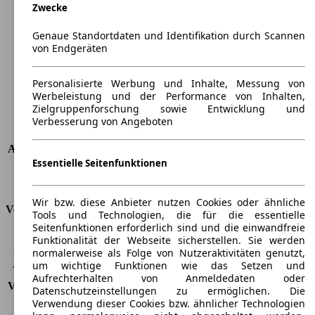
Zwecke
Länge
3972 mm
Höhe
1462 mm
Genaue Standortdaten und Identifikation durch Scannen
Breite
1682 mm
von Endgeräten
Radstand
-
Maximalgewicht
-
Personalisierte Werbung und Inhalte, Messung von
Max. Zuladung
-
Werbeleistung und der Performance von Inhalten,
Türen
3
Zielgruppenforschung sowie Entwicklung und
Sitze
5
Verbesserung von Angeboten
Dachlast
-
Anhängelast (ungebremst)
520 kg
Essentielle Seitenfunktionen
Anhängelast (gebremst)
800 kg
Kofferraumvolumen
280 - 952 l
Wir bzw. diese Anbieter nutzen Cookies oder ähnliche
Verbrauch
Tools und Technologien, die für die essentielle
Seitenfunktionen erforderlich sind und die einwandfreie
CO2 Emissionen*
114 g/km (komb.)
Funktionalität der Webseite sicherstellen. Sie werden
normalerweise als Folge von Nutzeraktivitäten genutzt,
Verbrauch (Stadt)
6,4 l/100km
um wichtige Funktionen wie das Setzen und
Verbrauch (Land)
4,2 l/100km
Aufrechterhalten von Anmeldedaten oder
Verbrauch (komb.)*
5,0 l/100km
Datenschutzeinstellungen zu ermöglichen. Die
Schadstoffklasse
EU6
Verwendung dieser Cookies bzw. ähnlicher Technologien