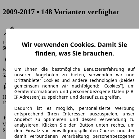
2009-2017 • 148 Varianten verfügbar
Leistung
Wir verwenden Cookies. Damit Sie
60 - 220 PS
finden, was Sie brauchen.
Um Ihnen die bestmögliche Benutzererfahrung auf
Beschleunigung (0-100 km/h)
unseren Angeboten zu bieten, verwenden wir und
6.4 - 16.1 s
Drittanbieter Cookies und andere Technologien (beides
gemeinsam nennen wir nachfolgend: „Cookies"), um
Geräteinformationen und personenbezogene Daten (z.B.
IP Adressen) zu speichern und darauf zuzugreifen.
Höchstgeschwindigkeit (km/h)
157 - 243 km/h
Dadurch ist es möglich, personalisierte Werbung
entsprechend Ihren Interessen auszuspielen, unser
Angebot zu optimieren und dessen Verwendung zu
Verbrauch
analysieren. Klicken Sie den Button unten rechts, um
5 - 10.1 l/100km
dem Einsatz von einwilligungspflichten Cookies und der
damit verbundenen Verarbeitung personenbezogener