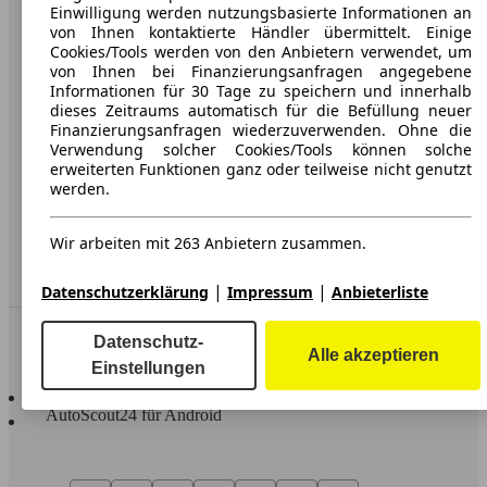
Karriere
Einwilligung werden nutzungsbasierte Informationen an
von Ihnen kontaktierte Händler übermittelt. Einige
Werbung
Cookies/Tools werden von den Anbietern verwendet, um
von Ihnen bei Finanzierungsanfragen angegebene
AGB
Informationen für 30 Tage zu speichern und innerhalb
dieses Zeitraums automatisch für die Befüllung neuer
Datenschutz
Finanzierungsanfragen wiederzuverwenden. Ohne die
Verwendung solcher Cookies/Tools können solche
Impressum
erweiterten Funktionen ganz oder teilweise nicht genutzt
werden.
Erklärung zur Barrierefreiheit
Wir arbeiten mit 263 Anbietern zusammen.
Service
Händler
|
|
Datenschutzerklärung
Impressum
Anbieterliste
In Verbindung bleiben
Datenschutz-
Alle akzeptieren
Einstellungen
AutoScout24 für iOS
AutoScout24 für Android