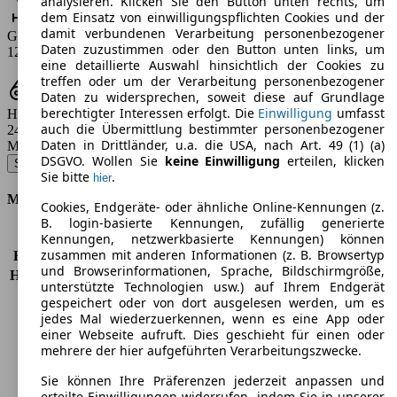
analysieren. Klicken Sie den Button unten rechts, um
dem Einsatz von einwilligungspflichten Cookies und der
damit verbundenen Verarbeitung personenbezogener
Gas-Verbrauch
Daten zuzustimmen oder den Button unten links, um
12.7 - 14.2 m³/100km
eine detaillierte Auswahl hinsichtlich der Cookies zu
treffen oder um der Verarbeitung personenbezogener
Daten zu widersprechen, soweit diese auf Grundlage
berechtigter Interessen erfolgt. Die
Einwilligung
umfasst
Hubraum
auch die Übermittlung bestimmter personenbezogener
2435 ccm
Daten in Drittländer, u.a. die USA, nach Art. 49 (1) (a)
Modellbezeichnung
:
DSGVO. Wollen Sie
keine Einwilligung
erteilen, klicken
S60 Bi-Fuel CNG Kinetic - 103 KW (140 PS) (2004/04 - 2007/09)
▼
Sie bitte
.
hier
Motor & Leistung
Cookies, Endgeräte- oder ähnliche Online-Kennungen (z.
B. login-basierte Kennungen, zufällig generierte
KW (PS)
103 kW (140 PS)
Kennungen, netzwerkbasierte Kennungen) können
zusammen mit anderen Informationen (z. B. Browsertyp
Beschleunigung (0-100 km/h)
10,2s
und Browserinformationen, Sprache, Bildschirmgröße,
Höchstgeschwindigkeit (km/h)
210 km/h
unterstützte Technologien usw.) auf Ihrem Endgerät
Anzahl der Gänge
5
gespeichert oder von dort ausgelesen werden, um es
Drehmoment
220 nm
jedes Mal wiederzuerkennen, wenn es eine App oder
einer Webseite aufruft. Dies geschieht für einen oder
Hubraum
2435 ccm
mehrere der hier aufgeführten Verarbeitungszwecke.
Kraftstoff
Benzin
Zylinder
5
Sie können Ihre Präferenzen jederzeit anpassen und
Getriebe
Schaltgetriebe
erteilte Einwilligungen widerrufen, indem Sie in unserer