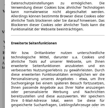
Verbrauch (Stadt)
11,9 l/100km
Datenschutzeinstellungen zu ermöglichen. Die
Verbrauch (Land)
6,8 l/100km
Verwendung dieser Cookies bzw. ähnlicher Technologien
Verbrauch (komb.)*
8,7 l/100km
kann normalerweise nicht abgeschaltet werden.
Allerdings können bestimmte Browser diese Cookies oder
Schadstoffklasse
EU4
ähnliche Tools blockieren oder Sie darauf hinweisen. Das
Tankinhalt
29 l
Blockieren dieser Cookies oder ähnlicher Tools kann die
Funktionalität der Webseite beeinträchtigen.
Versicherungsklassen
Vollkasko
-
Erweiterte Seitenfunktionen
Teilkasko
-
Wir bzw. Drittanbieter nutzen unterschiedliche
Haftpflicht
-
technologische Mittel, darunter u.a. Cookies und
HSN/TSN
9101/865, 9101/AAS, 9101/AFM
ähnliche Tools auf unserer Webseite, um Ihnen
AutoScout24 GmbH übernimmt für die Richtigkeit der Angaben
erweiterte Seitenfunktionen anzubieten und ein
keine Gewähr.
verbessertes Nutzungserlebnis zu gewährleisten. Durch
diese erweiterten Funktionalitäten ermöglichen wir die
Nach Oben
Personalisierung unseres Angebotes - etwa, um Ihre
Suchvorgänge bei einem späteren Besuch fortzusetzen,
Ihnen passende Angebote aus Ihrer Nähe anzuzeigen
oder personalisierte Werbung und Nachrichten
AutoScout24: Europaweit der größte Online-Automarkt.
bereitzustellen und diese auszuwerten. Wir speichern
Ihre E-Mail-Adresse lokal, wenn Sie diese für
Unternehmen
gespeicherte Suchanfragen, Lieblingsfahrzeuge oder im