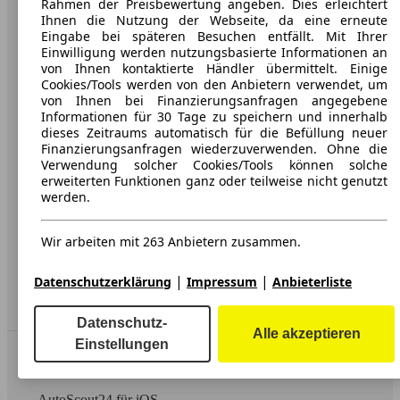
Rahmen der Preisbewertung angeben. Dies erleichtert
Ihnen die Nutzung der Webseite, da eine erneute
Über AutoScout24
Eingabe bei späteren Besuchen entfällt. Mit Ihrer
Einwilligung werden nutzungsbasierte Informationen an
Presse
von Ihnen kontaktierte Händler übermittelt. Einige
Cookies/Tools werden von den Anbietern verwendet, um
Karriere
von Ihnen bei Finanzierungsanfragen angegebene
Informationen für 30 Tage zu speichern und innerhalb
Werbung
dieses Zeitraums automatisch für die Befüllung neuer
Finanzierungsanfragen wiederzuverwenden. Ohne die
AGB
Verwendung solcher Cookies/Tools können solche
Datenschutz
erweiterten Funktionen ganz oder teilweise nicht genutzt
werden.
Impressum
Erklärung zur Barrierefreiheit
Wir arbeiten mit 263 Anbietern zusammen.
|
|
Service
Datenschutzerklärung
Impressum
Anbieterliste
Händler
Datenschutz-
Alle akzeptieren
Einstellungen
In Verbindung bleiben
AutoScout24 für iOS