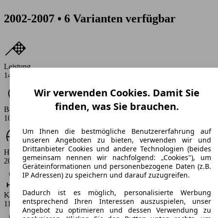
2002-2007 • 6 Varianten verfügbar
Leistung
140 PS
Wir verwenden Cookies. Damit Sie
finden, was Sie brauchen.
Beschleunigung (0-100 km/h)
10.2 - 11.1 s
Um Ihnen die bestmögliche Benutzererfahrung auf
unseren Angeboten zu bieten, verwenden wir und
Drittanbieter Cookies und andere Technologien (beides
Höchstgeschwindigkeit (km/h)
gemeinsam nennen wir nachfolgend: „Cookies"), um
205 - 210 km/h
Geräteinformationen und personenbezogene Daten (z.B.
IP Adressen) zu speichern und darauf zuzugreifen.
Dadurch ist es möglich, personalisierte Werbung
Kraftstoff-Verbrauch
entsprechend Ihren Interessen auszuspielen, unser
11.9 - 14 l/100km
Angebot zu optimieren und dessen Verwendung zu