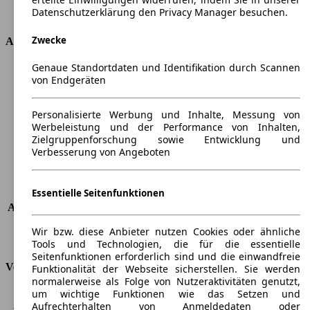
Datenschutzerklärung den Privacy Manager besuchen.
Antriebsart
Vorderradantrieb
Zwecke
Abmessungen
Genaue Standortdaten und Identifikation durch Scannen
Länge
4576 mm
von Endgeräten
Höhe
1428 mm
Breite
1804 mm
Personalisierte Werbung und Inhalte, Messung von
Radstand
-
Werbeleistung und der Performance von Inhalten,
Maximalgewicht
-
Zielgruppenforschung sowie Entwicklung und
Max. Zuladung
-
Verbesserung von Angeboten
Türen
4
Sitze
5
Dachlast
-
Essentielle Seitenfunktionen
Anhängelast (ungebremst)
750 kg
Anhängelast (gebremst)
1600 kg
Wir bzw. diese Anbieter nutzen Cookies oder ähnliche
Kofferraumvolumen
424 - 1034 l
Tools und Technologien, die für die essentielle
Seitenfunktionen erforderlich sind und die einwandfreie
Verbrauch
Funktionalität der Webseite sicherstellen. Sie werden
normalerweise als Folge von Nutzeraktivitäten genutzt,
um wichtige Funktionen wie das Setzen und
CO2 Emissionen*
208 g/km (komb.)
Aufrechterhalten von Anmeldedaten oder