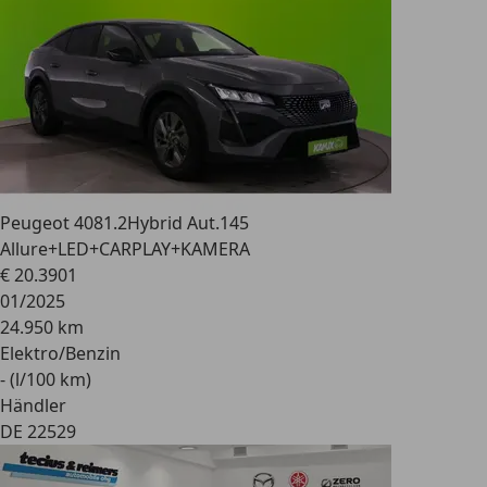
Peugeot 408
1.2Hybrid Aut.145
Allure+LED+CARPLAY+KAMERA
€ 20.390
1
01/2025
24.950 km
Elektro/Benzin
- (l/100 km)
Händler
DE 22529