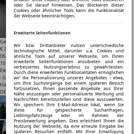
oder Sie darauf hinweisen. Das Blockieren dieser
Cookies oder ähnlicher Tools kann die Funktionalität
der Webseite beeinträchtigen.
Erweiterte Seitenfunktionen
Geely Starray EM-i
PRO 1.5 PHEV ACC 360° Leder SOFORT
Wir bzw. Drittanbieter nutzen unterschiedliche
€ 29.350
1
technologische Mittel, darunter u.a. Cookies und
06/2026
ähnliche Tools auf unserer Webseite, um Ihnen
erweiterte Seitenfunktionen anzubieten und ein
10 km
verbessertes Nutzungserlebnis zu gewährleisten.
Elektro/Benzin
Durch diese erweiterten Funktionalitäten ermöglichen
- (l/100 km)
wir die Personalisierung unseres Angebotes - etwa,
um Ihre Suchvorgänge bei einem späteren Besuch
Händler
fortzusetzen, Ihnen passende Angebote aus Ihrer
DE 52349
Nähe anzuzeigen oder personalisierte Werbung und
Nachrichten bereitzustellen und diese auszuwerten.
Wir speichern Ihre E-Mail-Adresse lokal, wenn Sie
diese für gespeicherte Suchanfragen,
Lieblingsfahrzeuge oder im Rahmen der
Preisbewertung angeben. Dies erleichtert Ihnen die
Nutzung der Webseite, da eine erneute Eingabe bei
späteren Besuchen entfällt. Mit Ihrer Einwilligung