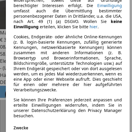
widersprechen, soweit diese auf Grundlage
berechtigter Interessen erfolgt. Die
Einwilligung
umfasst auch die Übermittlung bestimmter
personenbezogener Daten in Drittländer, u.a. die USA,
nach Art. 49 (1) (a) DSGVO. Wollen Sie
keine
Einwilligung
erteilen, klicken Sie bitte
hier
.
Mazda CX-60
e-SKYACTIV PHEV Homura alle Pakete
Cookies, Endgeräte- oder ähnliche Online-Kennungen
€ 34.545
1
(z. B. login-basierte Kennungen, zufällig generierte
08/2023
Kennungen, netzwerkbasierte Kennungen) können
zusammen mit anderen Informationen (z. B.
58.486 km
Browsertyp und Browserinformationen, Sprache,
Elektro/Benzin
Bildschirmgröße, unterstützte Technologien usw.) auf
- (l/100 km)
Ihrem Endgerät gespeichert oder von dort ausgelesen
werden, um es jedes Mal wiederzuerkennen, wenn es
Händler
eine App oder einer Webseite aufruft. Dies geschieht
DE 22457
für einen oder mehrere der hier aufgeführten
Verarbeitungszwecke.
Sie können Ihre Präferenzen jederzeit anpassen und
erteilte Einwilligungen widerrufen, indem Sie in
unserer Datenschutzerklärung den Privacy Manager
besuchen.
Zwecke