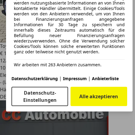
werden nutzungsbasierte Informationen an von Ihnen
kontaktierte Händler übermittelt. Einige Cookies/Tools
werden von den Anbietern verwendet, um von Ihnen
bei Finanzierungsanfragen angegebene
Informationen für 30 Tage zu speichern und
innerhalb dieses Zeitraums automatisch für die
Befüllung neuer Finanzierungsanfragen
wiederzuverwenden. Ohne die Verwendung solcher
Toyota Corolla
1.8 Hybrid Touring Sports Business Edition
Cookies/Tools können solche erweiterten Funktionen
ganz oder teilweise nicht genutzt werden.
€ 17.550
12/2020
Wir arbeiten mit 263 Anbietern zusammen.
101.420 km
Elektro/Benzin
|
|
Datenschutzerklärung
Impressum
Anbieterliste
- (l/100 km)
Händler
Datenschutz-
Alle akzeptieren
DE 86391
Einstellungen