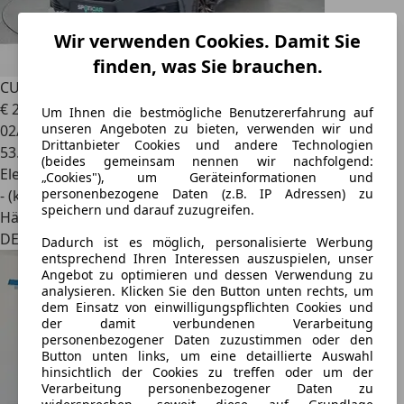
Wir verwenden Cookies. Damit Sie
finden, was Sie brauchen.
CUPRA Leon
VZ e-Hybrid 1.4 TSI*NAVI*SHZ*RFK*uvm
€ 24.570
1
Um Ihnen die bestmögliche Benutzererfahrung auf
unseren Angeboten zu bieten, verwenden wir und
02/2024
Drittanbieter Cookies und andere Technologien
53.006 km
(beides gemeinsam nennen wir nachfolgend:
Elektro/Benzin
„Cookies"), um Geräteinformationen und
personenbezogene Daten (z.B. IP Adressen) zu
- (kWh/100 km)
speichern und darauf zuzugreifen.
Händler
DE 31789
Dadurch ist es möglich, personalisierte Werbung
entsprechend Ihren Interessen auszuspielen, unser
Angebot zu optimieren und dessen Verwendung zu
analysieren. Klicken Sie den Button unten rechts, um
dem Einsatz von einwilligungspflichten Cookies und
der damit verbundenen Verarbeitung
personenbezogener Daten zuzustimmen oder den
Button unten links, um eine detaillierte Auswahl
hinsichtlich der Cookies zu treffen oder um der
Verarbeitung personenbezogener Daten zu