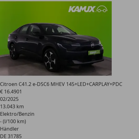
Citroen C4
1.2 e-DSC6 MHEV 145+LED+CARPLAY+PDC
€ 16.490
1
02/2025
13.043 km
Elektro/Benzin
- (l/100 km)
Händler
DE 31785