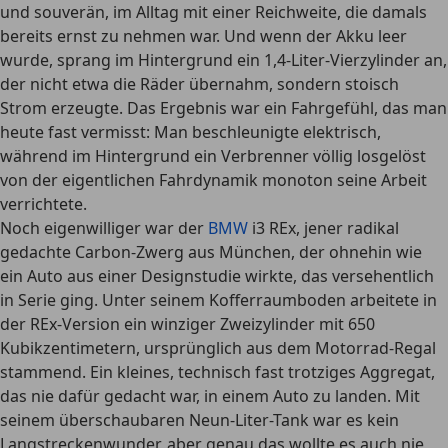
und souverän, im Alltag mit einer Reichweite, die damals
bereits ernst zu nehmen war. Und wenn der Akku leer
wurde, sprang im Hintergrund ein 1,4-Liter-Vierzylinder an,
der nicht etwa die Räder übernahm, sondern stoisch
Strom erzeugte. Das Ergebnis war ein Fahrgefühl, das man
heute fast vermisst: Man beschleunigte elektrisch,
während im Hintergrund ein Verbrenner völlig losgelöst
von der eigentlichen Fahrdynamik monoton seine Arbeit
verrichtete.
Noch eigenwilliger war der
BMW
i3 REx, jener radikal
gedachte Carbon-Zwerg aus München, der ohnehin wie
ein Auto aus einer Designstudie wirkte, das versehentlich
in Serie ging. Unter seinem Kofferraumboden arbeitete in
der REx-Version ein winziger Zweizylinder mit 650
Kubikzentimetern, ursprünglich aus dem Motorrad-Regal
stammend. Ein kleines, technisch fast trotziges Aggregat,
das nie dafür gedacht war, in einem Auto zu landen. Mit
seinem überschaubaren Neun-Liter-Tank war es kein
Langstreckenwunder, aber genau das wollte es auch nie