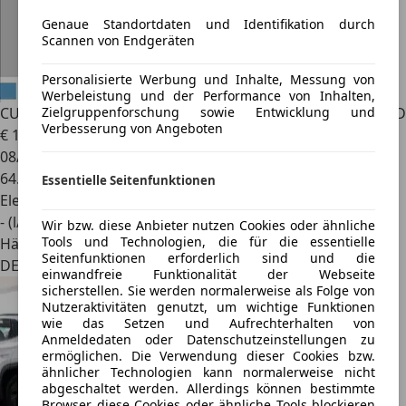
Genaue Standortdaten und Identifikation durch
Scannen von Endgeräten
Personalisierte Werbung und Inhalte, Messung von
Werbeleistung und der Performance von Inhalten,
Zielgruppenforschung sowie Entwicklung und
CUPRA Formentor
1.4 e-HYBRID DSG KAMERA NAVI SHZ LED
Verbesserung von Angeboten
€ 19.908
1
08/2021
64.500 km
Essentielle Seitenfunktionen
Elektro/Benzin
- (l/100 km)
Wir bzw. diese Anbieter nutzen Cookies oder ähnliche
Tools und Technologien, die für die essentielle
Händler
Seitenfunktionen erforderlich sind und die
DE 90762
einwandfreie Funktionalität der Webseite
sicherstellen. Sie werden normalerweise als Folge von
Nutzeraktivitäten genutzt, um wichtige Funktionen
wie das Setzen und Aufrechterhalten von
Anmeldedaten oder Datenschutzeinstellungen zu
ermöglichen. Die Verwendung dieser Cookies bzw.
ähnlicher Technologien kann normalerweise nicht
abgeschaltet werden. Allerdings können bestimmte
Browser diese Cookies oder ähnliche Tools blockieren