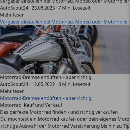
Vergaser einstellen bei Motorrad, Moped oder Motorroller
AutoScout24
·
23.08.2023
·
7 Min. Lesezeit
Mehr lesen
Vergaser einstellen bei Motorrad, Moped oder Motorroller
Motorrad-Bremse entlüften – aber richtig
AutoScout24
·
12.05.2022
·
8 Min. Lesezeit
Mehr lesen
Motorrad-Bremse entlüften – aber richtig
Motorrad: Kauf und Verkauf
Das perfekte Motorrad finden - und richtig verkaufen
Du möchtest ein
Motorrad kaufen
oder dein eigenes
Moto
richtige Auswahl der
Motorrad Versicherung
bis hin zu Ti