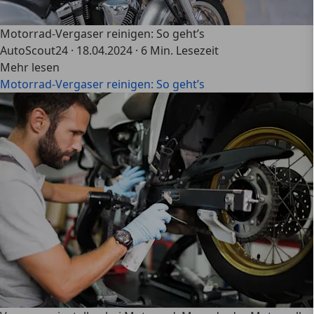
Motorrad-Vergaser reinigen: So geht’s
AutoScout24
·
18.04.2024
·
6 Min. Lesezeit
Mehr lesen
Motorrad-Vergaser reinigen: So geht’s