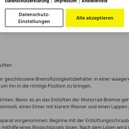
|
|
Datenschutzerklärung
Impressum
Anbieterliste
 einfacher
als auf dem klassischen Wege. Wer also eine Va
Datenschutz-
lgende Werkzeuge:
Alle akzeptieren
Einstellungen
lüften
der geschlossene
Bremsflüssigkeitsbehälter in einer waager
m ihn in die richtige Position zu bringen.
ichten. Bevor es an das Entlüften der Motorrad-Bremse geht
s sinnvoll, einen Eimer mit klarem Wasser und einen Lappen
 separat vorgenommen. Beginne mit der Entlüftungsschrau
 mithilfe eines
Ringschlüssels
lösen. Nach dem Lösen wird