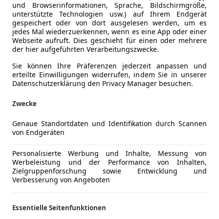
und Browserinformationen, Sprache, Bildschirmgröße,
unterstützte Technologien usw.) auf Ihrem Endgerät
gespeichert oder von dort ausgelesen werden, um es
iten hat, sollte die Arbeit unbedingt durch eine Fachwerkst
jedes Mal wiederzuerkennen, wenn es eine App oder einer
ung. Anders als die herkömmlichen Anlagen verfügen dies
Webseite aufruft. Dies geschieht für einen oder mehrere
der hier aufgeführten Verarbeitungszwecke.
tätigt. Der Zweite Bremskreis nennt sich Regelkreislauf,
tigt.
Sie können Ihre Präferenzen jederzeit anpassen und
den?
erteilte Einwilligungen widerrufen, indem Sie in unserer
Datenschutzerklärung den Privacy Manager besuchen.
 Saison ist Schluss. Es gibt allerdings noch einige andere
I
Zwecke
ird es Zeit, die alte Flüssigkeit gegen klare hellgelbe Brem
och schwarz
Genaue Standortdaten und Identifikation durch Scannen
von Endgeräten
Personalisierte Werbung und Inhalte, Messung von
ungsintervalle
gesetzlich vorgeschrieben sind und nicht mi
Werbeleistung und der Performance von Inhalten,
Zielgruppenforschung sowie Entwicklung und
Verbesserung von Angeboten
für die Bremswirkung
des Fahrzeuges. Bei vielen Motorräder
ermerkt sein, hilft ein Blick ins Handbuch. Bei den Zweirä
Essentielle Seitenfunktionen