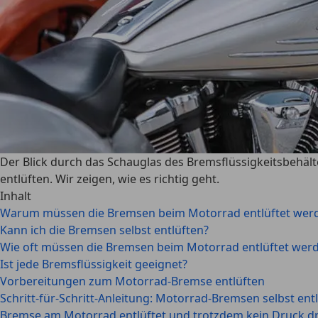
Der Blick durch das Schauglas des Bremsflüssigkeitsbehälte
entlüften. Wir zeigen, wie es richtig geht.
Inhalt
Warum müssen die Bremsen beim Motorrad entlüftet wer
Kann ich die Bremsen selbst entlüften?
Wie oft müssen die Bremsen beim Motorrad entlüftet wer
Ist jede Bremsflüssigkeit geeignet?
Vorbereitungen zum Motorrad-Bremse entlüften
Schritt-für-Schritt-Anleitung: Motorrad-Bremsen selbst ent
Bremse am Motorrad entlüftet und trotzdem kein Druck d