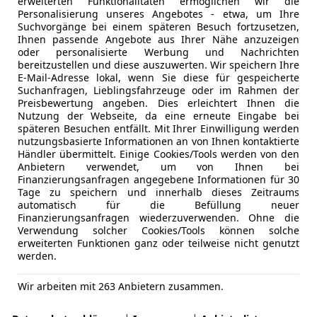
erweiterten Funktionalitäten ermöglichen wir die
Personalisierung unseres Angebotes - etwa, um Ihre
Suchvorgänge bei einem späteren Besuch fortzusetzen,
Ihnen passende Angebote aus Ihrer Nähe anzuzeigen
oder personalisierte Werbung und Nachrichten
bereitzustellen und diese auszuwerten. Wir speichern Ihre
se verwendet wird, ansonsten ist eine sichere Bremsung nic
E-Mail-Adresse lokal, wenn Sie diese für gespeicherte
ufbaut. Die verschiedenen Klassen dürfen auch nicht mitei
Suchanfragen, Lieblingsfahrzeuge oder im Rahmen der
Preisbewertung angeben. Dies erleichtert Ihnen die
Nutzung der Webseite, da eine erneute Eingabe bei
llen Motorrädern in den Bremsflüssigkeitsbehälter. Wobei
späteren Besuchen entfällt. Mit Ihrer Einwilligung werden
nutzungsbasierte Informationen an von Ihnen kontaktierte
men vieler alter amerikanischer Motorräder wie Harley-Da
Händler übermittelt. Einige Cookies/Tools werden von den
Anbietern verwendet, um von Ihnen bei
otorrad-Rennsport sowie für Bremsanlagen mit hohen Temper
Finanzierungsanfragen angegebene Informationen für 30
Tage zu speichern und innerhalb dieses Zeitraums
e steigende Bremswirkung einher. Wichtig ist, die richtige
automatisch für die Befüllung neuer
Finanzierungsanfragen wiederzuverwenden. Ohne die
geschaffen werden.
Verwendung solcher Cookies/Tools können solche
erweiterten Funktionen ganz oder teilweise nicht genutzt
emse zu entlüften. Entweder durch das Herauspumpen der F
werden.
Wir arbeiten mit 263 Anbietern zusammen.
den
aufkommenden Druck
des Bremshebels in ein Auffangg
pumpe.