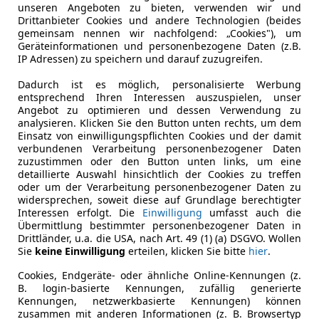
unseren Angeboten zu bieten, verwenden wir und
es System
, angesichts dessen ist ein regelmäßiger Austaus
Drittanbieter Cookies und andere Technologien (beides
gemeinsam nennen wir nachfolgend: „Cookies"), um
unehmendem Alter Luft und Wasser auf. Als Konsequenz
sink
Geräteinformationen und personenbezogene Daten (z.B.
IP Adressen) zu speichern und darauf zuzugreifen.
t, weist sie einen Trockensiedepunkt aus. Dieser variiert je
Dadurch ist es möglich, personalisierte Werbung
weilt, ist die Rede von einem Nass-Siedepunkt und die Flüss
entsprechend Ihren Interessen auszuspielen, unser
Angebot zu optimieren und dessen Verwendung zu
analysieren. Klicken Sie den Button unten rechts, um dem
Einsatz von einwilligungspflichten Cookies und der damit
lden
, welche eine
Gefahr für die Bremswirkung
darstellen 
verbundenen Verarbeitung personenbezogener Daten
rreicht. Sollte die Bremsanlage zu stark aufheizen, kann ei
zuzustimmen oder den Button unten links, um eine
detaillierte Auswahl hinsichtlich der Cookies zu treffen
oder um der Verarbeitung personenbezogener Daten zu
kommt es zu komprimierbaren Dampfblasen. Dadurch kann di
widersprechen, soweit diese auf Grundlage berechtigter
g stark ab oder sie setzt komplett aus.
Für den Fahrer be
Interessen erfolgt. Die
Einwilligung
umfasst auch die
den zu wechseln.
Übermittlung bestimmter personenbezogener Daten in
Drittländer, u.a. die USA, nach Art. 49 (1) (a) DSGVO. Wollen
Sie
keine Einwilligung
erteilen, klicken Sie bitte
hier
.
kenntnissen Arbeiten am Bremssystem vorzunehmen, schließ
die Sache herangehen.
Cookies, Endgeräte- oder ähnliche Online-Kennungen (z.
B. login-basierte Kennungen, zufällig generierte
ufgeführten Anleitung
zum Entlüften der Motorrad-Bremse eb
Kennungen, netzwerkbasierte Kennungen) können
ndelt.
zusammen mit anderen Informationen (z. B. Browsertyp