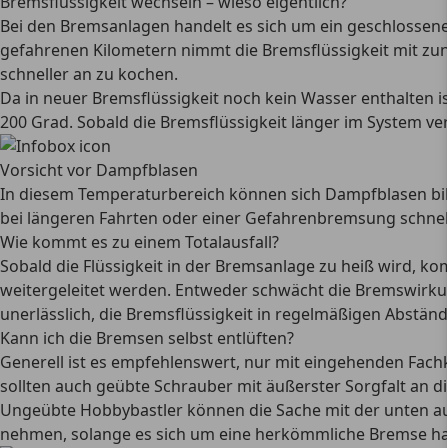
Bremsflüssigkeit wechseln – wieso eigentlich?
Bei den
Bremsanlagen handelt es sich um ein geschlossen
gefahrenen Kilometern nimmt die Bremsflüssigkeit mit z
schneller an zu kochen.
Da
in neuer Bremsflüssigkeit noch kein Wasser
enthalten is
200 Grad. Sobald die Bremsflüssigkeit länger im System ver
Vorsicht vor Dampfblasen
In diesem Temperaturbereich können sich
Dampfblasen bi
bei längeren Fahrten oder einer Gefahrenbremsung schnell e
Wie kommt es zu einem Totalausfall?
Sobald die Flüssigkeit in der Bremsanlage zu heiß wird, 
weitergeleitet werden. Entweder schwächt die Bremswirkun
unerlässlich, die Bremsflüssigkeit in regelmäßigen Abstän
Kann ich die Bremsen selbst entlüften?
Generell ist es empfehlenswert, nur mit eingehenden Fach
sollten auch geübte Schrauber mit äußerster Sorgfalt an 
Ungeübte Hobbybastler können die Sache mit der
unten a
nehmen, solange es sich um eine herkömmliche Bremse ha