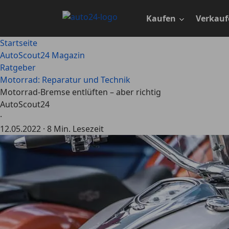
Zum
Hauptinhalt
Kaufen
Verkauf
springen
Startseite
AutoScout24 Magazin
Ratgeber
Motorrad: Reparatur und Technik
Motorrad-Bremse entlüften – aber richtig
AutoScout24
·
12.05.2022
·
8 Min. Lesezeit