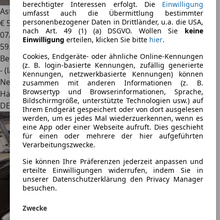
berechtigter Interessen erfolgt. Die
Einwilligung
Aston Martin DB9
Coupe V12 6.0
umfasst auch die Übermittlung bestimmter
personenbezogener Daten in Drittländer, u.a. die USA,
€ 52.000
nach Art. 49 (1) (a) DSGVO. Wollen Sie
keine
07/2008
Einwilligung
erteilen, klicken Sie bitte
hier
.
59.600 km
Cookies, Endgeräte- oder ähnliche Online-Kennungen
Benzin
(z. B. login-basierte Kennungen, zufällig generierte
- (l/100 km)
Kennungen, netzwerkbasierte Kennungen) können
Neu
zusammen mit anderen Informationen (z. B.
Browsertyp und Browserinformationen, Sprache,
Händler
Bildschirmgröße, unterstützte Technologien usw.) auf
DE 75173
Ihrem Endgerät gespeichert oder von dort ausgelesen
werden, um es jedes Mal wiederzuerkennen, wenn es
eine App oder einer Webseite aufruft. Dies geschieht
für einen oder mehrere der hier aufgeführten
Verarbeitungszwecke.
Sie können Ihre Präferenzen jederzeit anpassen und
erteilte Einwilligungen widerrufen, indem Sie in
unserer Datenschutzerklärung den Privacy Manager
besuchen.
Zwecke