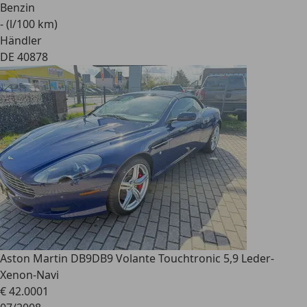
Benzin
- (l/100 km)
Händler
DE 40878
Aston Martin DB9
DB9 Volante Touchtronic 5,9 Leder-
Xenon-Navi
€ 42.000
1