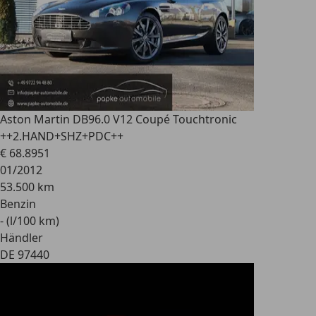
Aston Martin DB9
6.0 V12 Coupé Touchtronic
++2.HAND+SHZ+PDC++
€ 68.895
1
01/2012
53.500 km
Benzin
- (l/100 km)
Händler
DE 97440