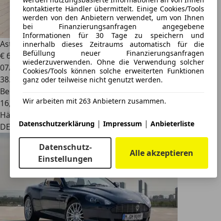
kontaktierte Händler übermittelt. Einige Cookies/Tools
werden von den Anbietern verwendet, um von Ihnen
bei Finanzierungsanfragen angegebene
Informationen für 30 Tage zu speichern und
Aston Martin DB9
DB9 Volante Touchtronic
innerhalb dieses Zeitraums automatisch für die
Befüllung neuer Finanzierungsanfragen
€ 63.500
wiederzuverwenden. Ohne die Verwendung solcher
07/2008
Cookies/Tools können solche erweiterten Funktionen
38.332 km
ganz oder teilweise nicht genutzt werden.
Benzin
Wir arbeiten mit 263 Anbietern zusammen.
16,5 l/100 km (komb.)
Händler
|
|
Datenschutzerklärung
Impressum
Anbieterliste
DE 66333
Datenschutz-
Alle akzeptieren
Einstellungen