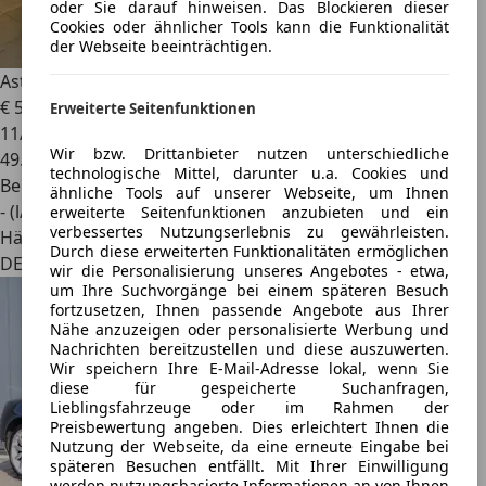
oder Sie darauf hinweisen. Das Blockieren dieser
Cookies oder ähnlicher Tools kann die Funktionalität
der Webseite beeinträchtigen.
Aston Martin DB9
LM 5.9 Touchtronic
€ 59.990
Erweiterte Seitenfunktionen
11/2007
Wir bzw. Drittanbieter nutzen unterschiedliche
49.500 km
technologische Mittel, darunter u.a. Cookies und
Benzin
ähnliche Tools auf unserer Webseite, um Ihnen
- (l/100 km)
erweiterte Seitenfunktionen anzubieten und ein
verbessertes Nutzungserlebnis zu gewährleisten.
Händler
Durch diese erweiterten Funktionalitäten ermöglichen
DE 24649
wir die Personalisierung unseres Angebotes - etwa,
um Ihre Suchvorgänge bei einem späteren Besuch
fortzusetzen, Ihnen passende Angebote aus Ihrer
Nähe anzuzeigen oder personalisierte Werbung und
Nachrichten bereitzustellen und diese auszuwerten.
Wir speichern Ihre E-Mail-Adresse lokal, wenn Sie
diese für gespeicherte Suchanfragen,
Lieblingsfahrzeuge oder im Rahmen der
Preisbewertung angeben. Dies erleichtert Ihnen die
Nutzung der Webseite, da eine erneute Eingabe bei
späteren Besuchen entfällt. Mit Ihrer Einwilligung
werden nutzungsbasierte Informationen an von Ihnen