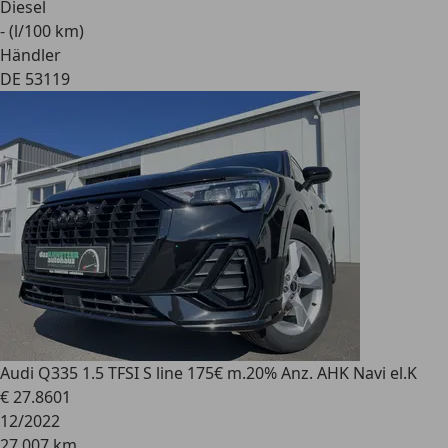
Diesel
- (l/100 km)
Händler
DE 53119
Audi Q3
35 1.5 TFSI S line 175€ m.20% Anz. AHK Navi el.K
€ 27.860
1
12/2022
27.007 km