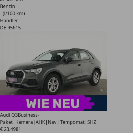
Benzin
- (l/100 km)
Händler
DE 95615
Audi Q3
Business-
Paket|Kamera|AHK|Navi|Tempomat|SHZ
€ 23.498
1