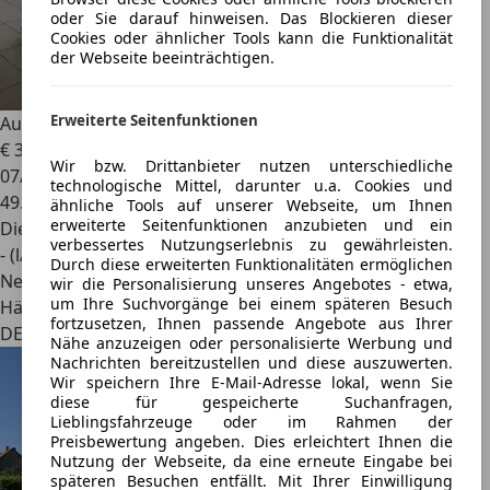
oder Sie darauf hinweisen. Das Blockieren dieser
Cookies oder ähnlicher Tools kann die Funktionalität
der Webseite beeinträchtigen.
Erweiterte Seitenfunktionen
Audi Q3
Sportback 40 TDI qu. S line AHK Matrix Shz
€ 32.930
1
Wir bzw. Drittanbieter nutzen unterschiedliche
07/2021
technologische Mittel, darunter u.a. Cookies und
49.093 km
ähnliche Tools auf unserer Webseite, um Ihnen
erweiterte Seitenfunktionen anzubieten und ein
Diesel
verbessertes Nutzungserlebnis zu gewährleisten.
- (l/100 km)
Durch diese erweiterten Funktionalitäten ermöglichen
Neu
wir die Personalisierung unseres Angebotes - etwa,
um Ihre Suchvorgänge bei einem späteren Besuch
Händler
fortzusetzen, Ihnen passende Angebote aus Ihrer
DE 82515
Nähe anzuzeigen oder personalisierte Werbung und
Nachrichten bereitzustellen und diese auszuwerten.
Wir speichern Ihre E-Mail-Adresse lokal, wenn Sie
diese für gespeicherte Suchanfragen,
Lieblingsfahrzeuge oder im Rahmen der
Preisbewertung angeben. Dies erleichtert Ihnen die
Nutzung der Webseite, da eine erneute Eingabe bei
späteren Besuchen entfällt. Mit Ihrer Einwilligung