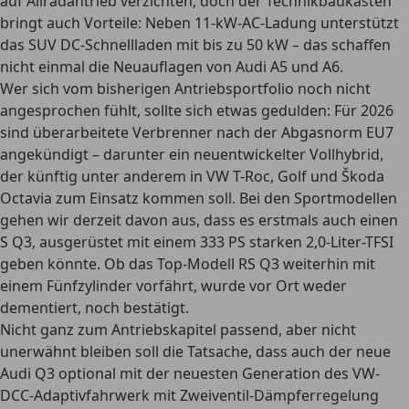
auf Allradantrieb verzichten, doch der Technikbaukasten
bringt auch Vorteile: Neben 11-kW-AC-Ladung unterstützt
das SUV DC-Schnellladen mit bis zu 50 kW – das schaffen
nicht einmal die Neuauflagen von Audi A5 und A6.
Wer sich vom bisherigen Antriebsportfolio noch nicht
angesprochen fühlt, sollte sich etwas gedulden: Für 2026
sind überarbeitete Verbrenner nach der Abgasnorm EU7
angekündigt – darunter ein neuentwickelter Vollhybrid,
der künftig unter anderem in VW T-Roc, Golf und Škoda
Octavia zum Einsatz kommen soll. Bei den Sportmodellen
gehen wir derzeit davon aus, dass es erstmals auch einen
S Q3, ausgerüstet mit einem 333 PS starken 2,0-Liter-TFSI
geben könnte. Ob das Top-Modell RS Q3 weiterhin mit
einem Fünfzylinder vorfährt, wurde vor Ort weder
dementiert, noch bestätigt.
Nicht ganz zum Antriebskapitel passend, aber nicht
unerwähnt bleiben soll die Tatsache, dass auch der neue
Audi Q3 optional mit der neuesten Generation des VW-
DCC-Adaptivfahrwerk mit Zweiventil-Dämpferregelung