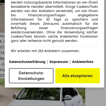
werden nutzungsbasierte Informationen an von Ihnen
kontaktierte Händler übermittelt. Einige Cookies/Tools
werden von den Anbietern verwendet, um von Ihnen
bei Finanzierungsanfragen angegebene
Informationen für 30 Tage zu speichern und
innerhalb dieses Zeitraums automatisch für die
Befüllung neuer Finanzierungsanfragen
wiederzuverwenden. Ohne die Verwendung solcher
Audi Q3
35TFSI S-tronic AHK+Kamera+ACC+Navi+Virtual
Cookies/Tools können solche erweiterten Funktionen
ganz oder teilweise nicht genutzt werden.
€ 24.740
07/2021
Wir arbeiten mit 263 Anbietern zusammen.
74.053 km
Benzin
|
|
Datenschutzerklärung
Impressum
Anbieterliste
- (l/100 km)
Händler
Datenschutz-
DE 99817
Alle akzeptieren
Einstellungen