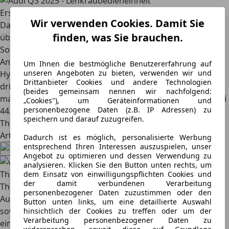
Erstes Fazit
Wir verwenden Cookies. Damit Sie
Das neue Audi Q3 SUV hinterlässt im Erstkontakt einen
finden, was Sie brauchen.
überzeugenden Eindruck. Bei Innenraumqualität und
Software hat Audi spürbar nachgelegt, das
Antriebsportfolio ist mit Benzin-, Diesel- und
Um Ihnen die bestmögliche Benutzererfahrung auf
unseren Angeboten zu bieten, verwenden wir und
Hybridoptionen breit aufgestellt. Auch optisch macht die
Drittanbieter Cookies und andere Technologien
dritte Generation des Q3 einen adretten Eindruck und
(beides gemeinsam nennen wir nachfolgend:
macht Lust auf mehr. Die Preise starten in Deutschland bei
„Cookies"), um Geräteinformationen und
personenbezogene Daten (z.B. IP Adressen) zu
44.600 Euro, der Bestellstart ist bereits erfolgt. (Text:
speichern und darauf zuzugreifen.
Thomas Vogelhuber, Rudolf Bögel | Bilder: Hersteller)
Artikel teilen
Dadurch ist es möglich, personalisierte Werbung
entsprechend Ihren Interessen auszuspielen, unser
Angebot zu optimieren und dessen Verwendung zu
analysieren. Klicken Sie den Button unten rechts, um
Thomas Vogelhuber
dem Einsatz von einwilligungspflichten Cookies und
der damit verbundenen Verarbeitung
Thomas Vogelhuber ist seit März 2019 Chefredakteur des
personenbezogener Daten zuzustimmen oder den
AutoScout24 Magazins und verantwortet die inhaltliche
Button unten links, um eine detaillierte Auswahl
sowie strategische Ausrichtung der Redaktion
hinsichtlich der Cookies zu treffen oder um der
Verarbeitung personenbezogener Daten zu
einschließlich der Weiterentwicklung aller Content-