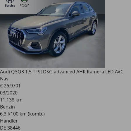
Audi Q3
Q3 1.5 TFSI DSG advanced AHK Kamera LED AVC
Navi
€ 26.970
1
03/2020
11.138 km
Benzin
6,3 l/100 km (komb.)
Händler
DE 38446