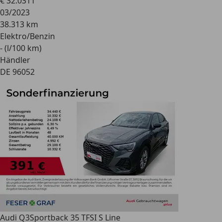
€ 32.031
1
03/2023
38.313 km
Elektro/Benzin
- (l/100 km)
Händler
DE 96052
Audi Q3
Sportback 35 TFSI S Line