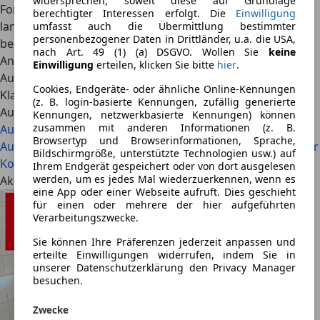
widersprechen, soweit diese auf Grundlage
Formate, insbesondere im Bereich Video. Er verfügt über
berechtigter Interessen erfolgt. Die
Einwilligung
langjährige Erfahrung im Automobiljournalismus und
umfasst auch die Übermittlung bestimmter
personenbezogener Daten in Drittländer, u.a. die USA,
beschäftigt sich mit aktuellen Mobilitätstrends, neuen
nach Art. 49 (1) (a) DSGVO. Wollen Sie
keine
Antriebstechnologien sowie der Entwicklung des
Einwilligung
erteilen, klicken Sie bitte
hier
.
Automobilmarktes. Privat fährt er eine Mercedes-Benz S-
Cookies, Endgeräte- oder ähnliche Online-Kennungen
Klasse S 450 4Matic W221.
(z. B. login-basierte Kennungen, zufällig generierte
Auch interessant
Kennungen, netzwerkbasierte Kennungen) können
zusammen mit anderen Informationen (z. B.
Audi A6 vs. BMW 5er: Welcher Business-Gleiter ist besser?
Browsertyp und Browserinformationen, Sprache,
Audi A6 vs. Mercedes E-Klasse: Welches Modell bietet mehr
Bildschirmgröße, unterstützte Technologien usw.) auf
Komfort?
Ihrem Endgerät gespeichert oder von dort ausgelesen
werden, um es jedes Mal wiederzuerkennen, wenn es
Aktuelle Angebote
eine App oder einer Webseite aufruft. Dies geschieht
für einen oder mehrere der hier aufgeführten
Verarbeitungszwecke.
Sie können Ihre Präferenzen jederzeit anpassen und
erteilte Einwilligungen widerrufen, indem Sie in
unserer Datenschutzerklärung den Privacy Manager
besuchen.
Zwecke