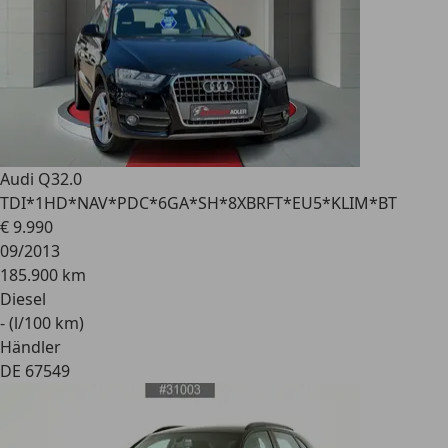
Audi Q3
2.0
TDI*1HD*NAV*PDC*6GA*SH*8XBRFT*EU5*KLIM*BT
€ 9.990
09/2013
185.900 km
Diesel
- (l/100 km)
Händler
DE 67549