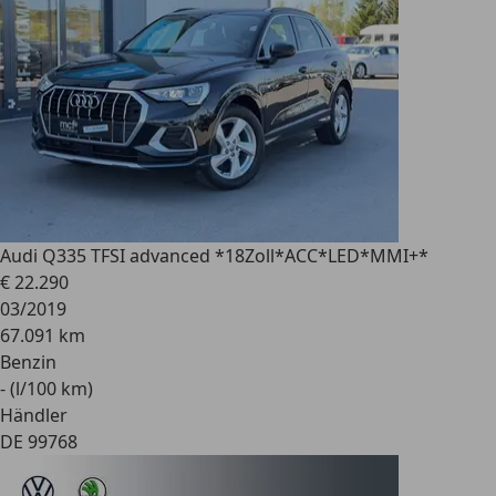
Audi Q3
35 TFSI advanced *18Zoll*ACC*LED*MMI+*
€ 22.290
03/2019
67.091 km
Benzin
- (l/100 km)
Händler
DE 99768