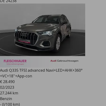
DE 24238
Audi Q3
35 TFSI advanced Navi+LED+AHK+360°
+VC+18''+App-con
€ 28.490
02/2023
27.244 km
Benzin
- (l/100 km)