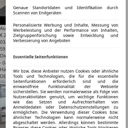
Genaue Standortdaten und Identifikation durch
Scannen von Endgeräten
Personalisierte Werbung und Inhalte, Messung von
Audi Q3
35 TDI S-tronic/LED/ACC/Totwinkel/Lane/Navi
Werbeleistung und der Performance von Inhalten,
€ 25.495
1
Zielgruppenforschung sowie Entwicklung und
Verbesserung von Angeboten
03/2023
59.600 km
Diesel
Essentielle Seitenfunktionen
- (l/100 km)
Händler
Wir bzw. diese Anbieter nutzen Cookies oder ähnliche
DE 58099
Tools und Technologien, die für die essentielle
Seitenfunktionen erforderlich sind und die
einwandfreie Funktionalität der Webseite
sicherstellen. Sie werden normalerweise als Folge von
Nutzeraktivitäten genutzt, um wichtige Funktionen
wie das Setzen und Aufrechterhalten von
Anmeldedaten oder Datenschutzeinstellungen zu
ermöglichen. Die Verwendung dieser Cookies bzw.
ähnlicher Technologien kann normalerweise nicht
abgeschaltet werden. Allerdings können bestimmte
Browser diese Cookies oder ähnliche Tools blockieren