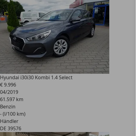
Hyundai i30
i30 Kombi 1.4 Select
€ 9.996
04/2019
61.597 km
Benzin
- (l/100 km)
Händler
DE 39576