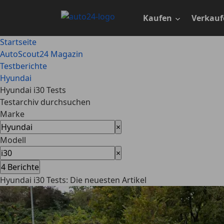
Zum
Hauptinhalt
Kaufen
Verkauf
springen
Startseite
AutoScout24 Magazin
Testberichte
Hyundai
Hyundai i30 Tests
Testarchiv durchsuchen
Marke
×
Modell
×
4
Berichte
Hyundai i30 Tests: Die neuesten Artikel