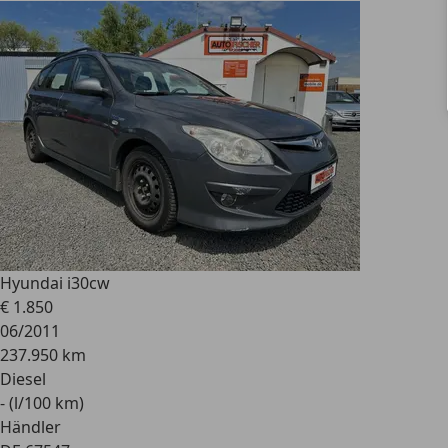
Hyundai i30
cw
€ 1.850
06/2011
237.950 km
Diesel
- (l/100 km)
Händler