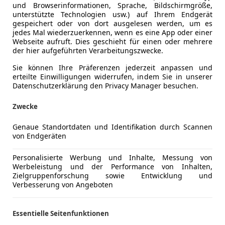
und Browserinformationen, Sprache, Bildschirmgröße,
unterstützte Technologien usw.) auf Ihrem Endgerät
gespeichert oder von dort ausgelesen werden, um es
jedes Mal wiederzuerkennen, wenn es eine App oder einer
Webseite aufruft. Dies geschieht für einen oder mehrere
der hier aufgeführten Verarbeitungszwecke.
Sie können Ihre Präferenzen jederzeit anpassen und
erteilte Einwilligungen widerrufen, indem Sie in unserer
Datenschutzerklärung den Privacy Manager besuchen.
Zwecke
Genaue Standortdaten und Identifikation durch Scannen
ie empfehlenswert
von Endgeräten
 europäischen Geschmack herangepirscht, die zweite starte
eführte Koreaner zwar nicht.
Personalisierte Werbung und Inhalte, Messung von
Werbeleistung und der Performance von Inhalten,
Zielgruppenforschung sowie Entwicklung und
Verbesserung von Angeboten
ie empfehlenswert
Essentielle Seitenfunktionen