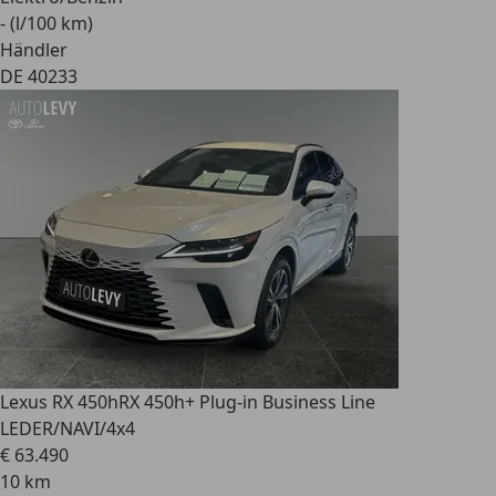
- (l/100 km)
Händler
DE 40233
Lexus RX 450h
RX 450h+ Plug-in Business Line
LEDER/NAVI/4x4
€ 63.490
10 km