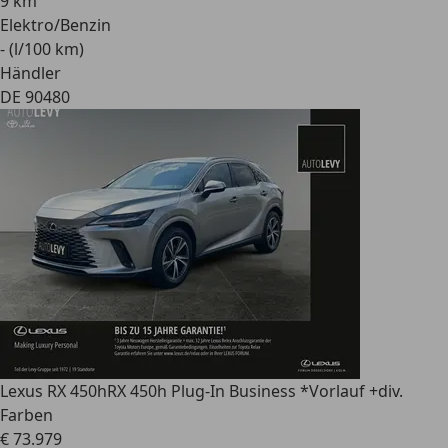
9 km
Elektro/Benzin
- (l/100 km)
Händler
DE 90480
Lexus RX 450h
RX 450h Plug-In Business *Vorlauf +div.
Farben
€ 73.979