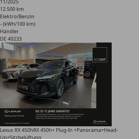
11/2025
12.500 km
Elektro/Benzin
- (kWh/100 km)
Händler
DE 40233
Lexus RX 450h
RX 450h+ Plug-In +Panorama+Head-
Up+Sitzbelüftung