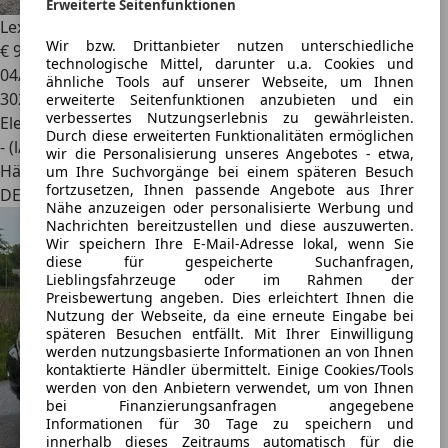
Erweiterte Seitenfunktionen
Lexus RX 450h
Wir bzw. Drittanbieter nutzen unterschiedliche
€ 9.880
technologische Mittel, darunter u.a. Cookies und
04/2010
ähnliche Tools auf unserer Webseite, um Ihnen
302.563 km
erweiterte Seitenfunktionen anzubieten und ein
verbessertes Nutzungserlebnis zu gewährleisten.
Elektro/Benzin
Durch diese erweiterten Funktionalitäten ermöglichen
- (l/100 km)
wir die Personalisierung unseres Angebotes - etwa,
Händler
um Ihre Suchvorgänge bei einem späteren Besuch
fortzusetzen, Ihnen passende Angebote aus Ihrer
DE 25524
Nähe anzuzeigen oder personalisierte Werbung und
Nachrichten bereitzustellen und diese auszuwerten.
Wir speichern Ihre E-Mail-Adresse lokal, wenn Sie
diese für gespeicherte Suchanfragen,
Lieblingsfahrzeuge oder im Rahmen der
Preisbewertung angeben. Dies erleichtert Ihnen die
Nutzung der Webseite, da eine erneute Eingabe bei
späteren Besuchen entfällt. Mit Ihrer Einwilligung
werden nutzungsbasierte Informationen an von Ihnen
kontaktierte Händler übermittelt. Einige Cookies/Tools
werden von den Anbietern verwendet, um von Ihnen
bei Finanzierungsanfragen angegebene
Informationen für 30 Tage zu speichern und
innerhalb dieses Zeitraums automatisch für die