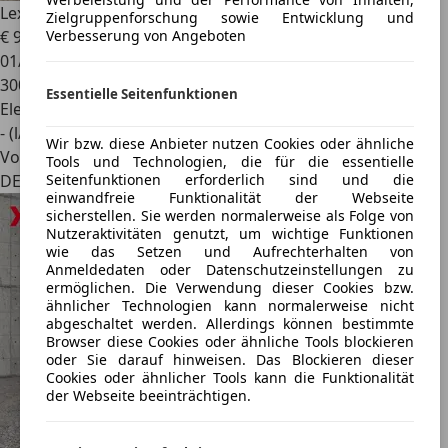
Lexus RX 450h
(hybrid)
Zielgruppenforschung sowie Entwicklung und
€ 9.000
Verbesserung von Angeboten
01/2010
300.000 km
Essentielle Seitenfunktionen
Elektro/Benzin
- (l/100 km)
Wir bzw. diese Anbieter nutzen Cookies oder ähnliche
Von privat
Tools und Technologien, die für die essentielle
Seitenfunktionen erforderlich sind und die
DE 17153
einwandfreie Funktionalität der Webseite
sicherstellen. Sie werden normalerweise als Folge von
Nutzeraktivitäten genutzt, um wichtige Funktionen
wie das Setzen und Aufrechterhalten von
Anmeldedaten oder Datenschutzeinstellungen zu
ermöglichen. Die Verwendung dieser Cookies bzw.
ähnlicher Technologien kann normalerweise nicht
abgeschaltet werden. Allerdings können bestimmte
Browser diese Cookies oder ähnliche Tools blockieren
oder Sie darauf hinweisen. Das Blockieren dieser
Cookies oder ähnlicher Tools kann die Funktionalität
der Webseite beeinträchtigen.