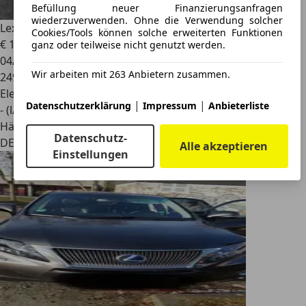
Befüllung neuer Finanzierungsanfragen
wiederzuverwenden. Ohne die Verwendung solcher
Lexus RX 450h
h 4WD Schiebedach HuD Voll
Cookies/Tools können solche erweiterten Funktionen
€ 10.450
ganz oder teilweise nicht genutzt werden.
04/2011
Wir arbeiten mit 263 Anbietern zusammen.
249.114 km
Elektro/Benzin
|
|
Datenschutzerklärung
Impressum
Anbieterliste
- (l/100 km)
Händler
Datenschutz-
DE 48455
Alle akzeptieren
Einstellungen