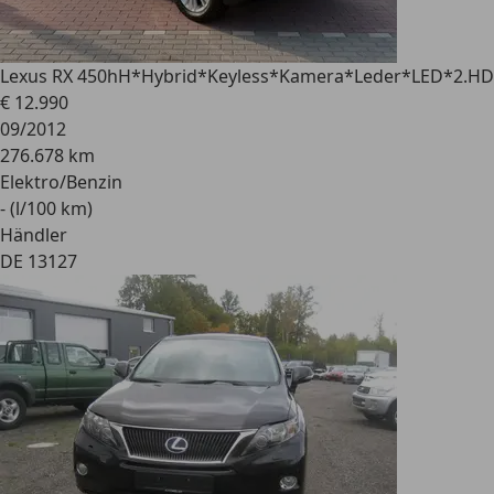
Lexus RX 450h
H*Hybrid*Keyless*Kamera*Leder*LED*2.HD
€ 12.990
09/2012
276.678 km
Elektro/Benzin
- (l/100 km)
Händler
DE 13127