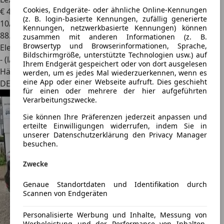
Cookies, Endgeräte- oder ähnliche Online-Kennungen
€ 42.990
1
(z. B. login-basierte Kennungen, zufällig generierte
10/2022
Kennungen, netzwerkbasierte Kennungen) können
88.453 km
zusammen mit anderen Informationen (z. B.
Browsertyp und Browserinformationen, Sprache,
Elektro/Benzin
Bildschirmgröße, unterstützte Technologien usw.) auf
- (l/100 km)
Ihrem Endgerät gespeichert oder von dort ausgelesen
Händler
werden, um es jedes Mal wiederzuerkennen, wenn es
eine App oder einer Webseite aufruft. Dies geschieht
DE 39576
für einen oder mehrere der hier aufgeführten
Verarbeitungszwecke.
Sie können Ihre Präferenzen jederzeit anpassen und
erteilte Einwilligungen widerrufen, indem Sie in
unserer Datenschutzerklärung den Privacy Manager
besuchen.
Zwecke
Genaue Standortdaten und Identifikation durch
Scannen von Endgeräten
Personalisierte Werbung und Inhalte, Messung von
Werbeleistung und der Performance von Inhalten,