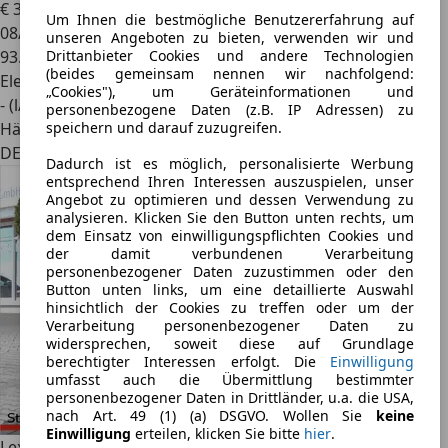
€ 33.950
Um Ihnen die bestmögliche Benutzererfahrung auf
08/2017
unseren Angeboten zu bieten, verwenden wir und
Drittanbieter Cookies und andere Technologien
93.930 km
(beides gemeinsam nennen wir nachfolgend:
Elektro/Benzin
„Cookies"), um Geräteinformationen und
- (l/100 km)
personenbezogene Daten (z.B. IP Adressen) zu
speichern und darauf zuzugreifen.
Händler
DE 81243
Dadurch ist es möglich, personalisierte Werbung
entsprechend Ihren Interessen auszuspielen, unser
Angebot zu optimieren und dessen Verwendung zu
analysieren. Klicken Sie den Button unten rechts, um
dem Einsatz von einwilligungspflichten Cookies und
der damit verbundenen Verarbeitung
personenbezogener Daten zuzustimmen oder den
Button unten links, um eine detaillierte Auswahl
hinsichtlich der Cookies zu treffen oder um der
Verarbeitung personenbezogener Daten zu
widersprechen, soweit diese auf Grundlage
berechtigter Interessen erfolgt. Die
Einwilligung
umfasst auch die Übermittlung bestimmter
personenbezogener Daten in Drittländer, u.a. die USA,
nach Art. 49 (1) (a) DSGVO. Wollen Sie
keine
Einwilligung
erteilen, klicken Sie bitte
hier
.
Lexus RX 450h