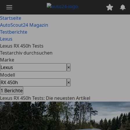
Zum
Hauptinhalt
springen
Startseite
AutoScout24 Magazin
Testberichte
Lexus
Lexus RX 450h Tests
Testarchiv durchsuchen
Marke
×
Modell
×
1
Berichte
Lexus RX 450h Tests: Die neuesten Artikel