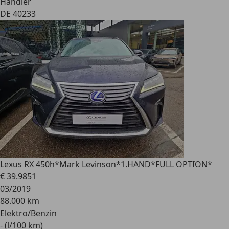
Händler
DE 40233
Lexus RX 450h
*Mark Levinson*1.HAND*FULL OPTION*
€ 39.985
1
03/2019
88.000 km
Elektro/Benzin
- (l/100 km)