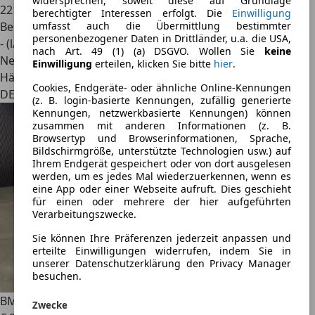
widersprechen, soweit diese auf Grundlage
221.723 km
berechtigter Interessen erfolgt. Die
Einwilligung
Benzin
umfasst auch die Übermittlung bestimmter
personenbezogener Daten in Drittländer, u.a. die USA,
- (l/100 km)
nach Art. 49 (1) (a) DSGVO. Wollen Sie
keine
Neu
Einwilligung
erteilen, klicken Sie bitte
hier
.
Händler
Cookies, Endgeräte- oder ähnliche Online-Kennungen
DE 52428
(z. B. login-basierte Kennungen, zufällig generierte
Kennungen, netzwerkbasierte Kennungen) können
zusammen mit anderen Informationen (z. B.
Browsertyp und Browserinformationen, Sprache,
Bildschirmgröße, unterstützte Technologien usw.) auf
Ihrem Endgerät gespeichert oder von dort ausgelesen
werden, um es jedes Mal wiederzuerkennen, wenn es
eine App oder einer Webseite aufruft. Dies geschieht
für einen oder mehrere der hier aufgeführten
Verarbeitungszwecke.
Sie können Ihre Präferenzen jederzeit anpassen und
erteilte Einwilligungen widerrufen, indem Sie in
unserer Datenschutzerklärung den Privacy Manager
besuchen.
BMW 330
d xDrive Coupe*Navi.Proff*Bi-Xenon*Distronic*
Zwecke