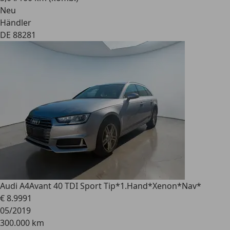
Neu
Händler
DE 88281
Audi A4
Avant 40 TDI Sport Tip*1.Hand*Xenon*Nav*
€ 8.999
1
05/2019
300.000 km