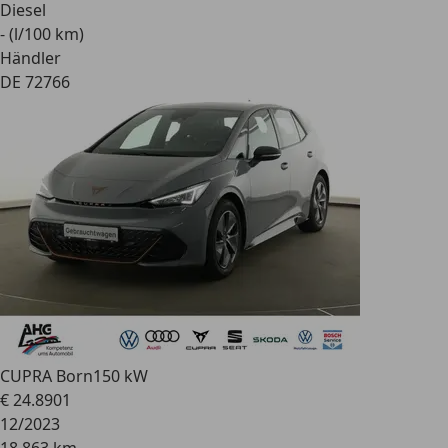
Diesel
- (l/100 km)
Händler
DE 72766
CUPRA Born
150 kW
€ 24.890
1
12/2023