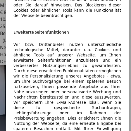
Mitsubishi Space Star
1.2 Select Garantie bis 2028! 1.Hand
oder Sie darauf hinweisen. Das Blockieren dieser
Cookies oder ähnlicher Tools kann die Funktionalität
€ 8.990
der Webseite beeinträchtigen.
10/2023
25.078 km
Erweiterte Seitenfunktionen
Benzin
- (l/100 km)
Wir bzw. Drittanbieter nutzen unterschiedliche
Neu
technologische Mittel, darunter u.a. Cookies und
Händler
ähnliche Tools auf unserer Webseite, um Ihnen
erweiterte Seitenfunktionen anzubieten und ein
DE 36251
verbessertes Nutzungserlebnis zu gewährleisten.
Durch diese erweiterten Funktionalitäten ermöglichen
wir die Personalisierung unseres Angebotes - etwa,
um Ihre Suchvorgänge bei einem späteren Besuch
fortzusetzen, Ihnen passende Angebote aus Ihrer
Nähe anzuzeigen oder personalisierte Werbung und
Nachrichten bereitzustellen und diese auszuwerten.
Wir speichern Ihre E-Mail-Adresse lokal, wenn Sie
diese für gespeicherte Suchanfragen,
Lieblingsfahrzeuge oder im Rahmen der
Preisbewertung angeben. Dies erleichtert Ihnen die
Nutzung der Webseite, da eine erneute Eingabe bei
späteren Besuchen entfällt. Mit Ihrer Einwilligung