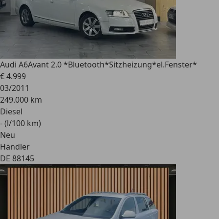
Audi A6
Avant 2.0 *Bluetooth*Sitzheizung*el.Fenster*
€ 4.999
03/2011
249.000 km
Diesel
- (l/100 km)
Neu
Händler
DE 88145