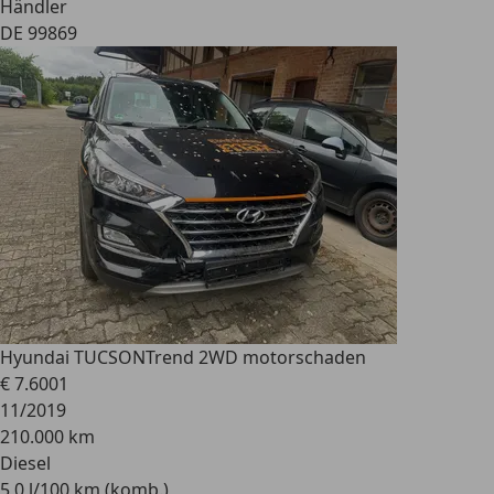
Händler
DE 99869
Hyundai TUCSON
Trend 2WD motorschaden
€ 7.600
1
11/2019
210.000 km
Diesel
5,0 l/100 km (komb.)