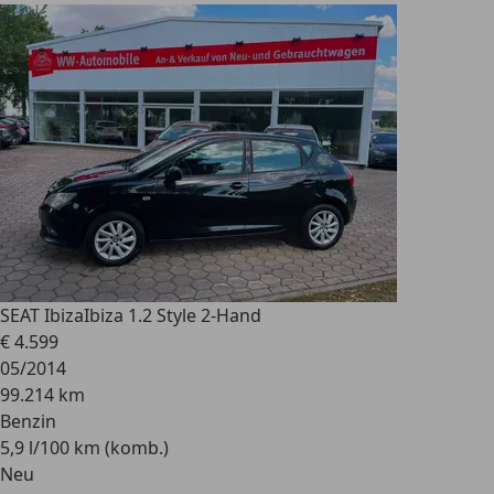
SEAT Ibiza
Ibiza 1.2 Style 2-Hand
€ 4.599
05/2014
99.214 km
Benzin
5,9 l/100 km (komb.)
Neu