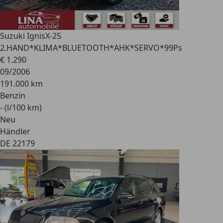
Suzuki Ignis
X-25
2.HAND*KLIMA*BLUETOOTH*AHK*SERVO*99Ps
€ 1.290
09/2006
191.000 km
Benzin
- (l/100 km)
Neu
Händler
DE 22179