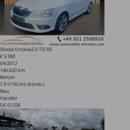
Skoda Octavia
2.0 TSI RS
€ 5.980
04/2012
146.620 km
Benzin
7,9 l/100 km (komb.)
Neu
Händler
DE 01328