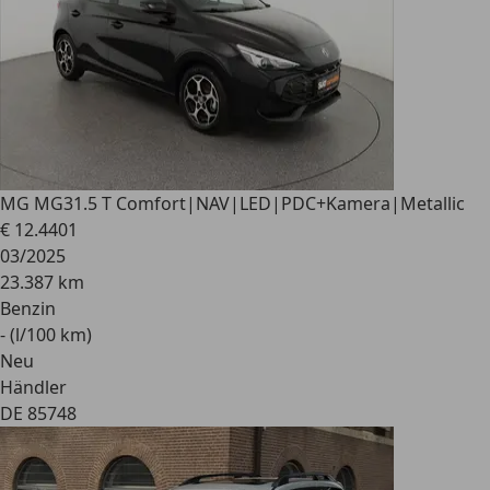
MG MG3
1.5 T Comfort|NAV|LED|PDC+Kamera|Metallic
€ 12.440
1
03/2025
23.387 km
Benzin
- (l/100 km)
Neu
Händler
DE 85748