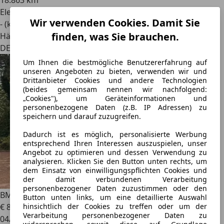
18.863 km
Elektro
Wir verwenden Cookies. Damit Sie
- (kWh/100 km)
finden, was Sie brauchen.
Händler
DE 98527
Um Ihnen die bestmögliche Benutzererfahrung auf
unseren Angeboten zu bieten, verwenden wir und
Drittanbieter Cookies und andere Technologien
(beides gemeinsam nennen wir nachfolgend:
„Cookies"), um Geräteinformationen und
personenbezogene Daten (z.B. IP Adressen) zu
speichern und darauf zuzugreifen.
Dadurch ist es möglich, personalisierte Werbung
entsprechend Ihren Interessen auszuspielen, unser
Angebot zu optimieren und dessen Verwendung zu
analysieren. Klicken Sie den Button unten rechts, um
dem Einsatz von einwilligungspflichten Cookies und
der damit verbundenen Verarbeitung
personenbezogener Daten zuzustimmen oder den
BMW 750
i|Navi|Xenon|Kamera|PDC|Shzg|Head-Up!
Button unten links, um eine detaillierte Auswahl
€ 8.999
hinsichtlich der Cookies zu treffen oder um der
Verarbeitung personenbezogener Daten zu
04/2009