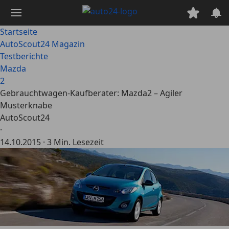
Zum
Hauptinhalt
springen
Startseite
AutoScout24 Magazin
Testberichte
Mazda
2
Gebrauchtwagen-Kaufberater: Mazda2 – Agiler
Musterknabe
AutoScout24
·
14.10.2015
·
3 Min. Lesezeit