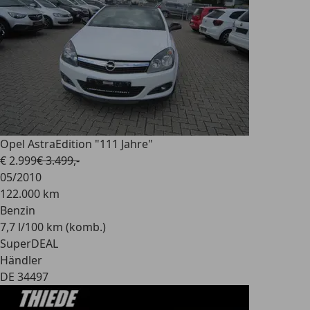
Opel Astra
Edition "111 Jahre"
€ 2.999
€ 3.499,-
05/2010
122.000 km
Benzin
7,7 l/100 km (komb.)
SuperDEAL
Händler
DE 34497