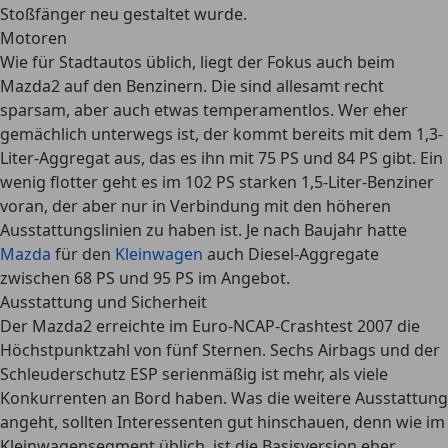
Stoßfänger neu gestaltet wurde.
Motoren
Wie für Stadtautos üblich, liegt der Fokus auch beim
Mazda2 auf den Benzinern. Die sind allesamt recht
sparsam, aber auch etwas temperamentlos. Wer eher
gemächlich unterwegs ist, der kommt bereits mit dem 1,3-
Liter-Aggregat aus, das es ihn mit 75 PS und 84 PS gibt. Ein
wenig flotter geht es im 102 PS starken 1,5-Liter-Benziner
voran, der aber nur in Verbindung mit den höheren
Ausstattungslinien zu haben ist. Je nach Baujahr hatte
Mazda
für den
Kleinwagen
auch Diesel-Aggregate
zwischen 68 PS und 95 PS im Angebot.
Ausstattung und Sicherheit
Der Mazda2 erreichte im Euro-NCAP-Crashtest 2007 die
Höchstpunktzahl von fünf Sternen. Sechs Airbags und der
Schleuderschutz ESP serienmäßig ist mehr, als viele
Konkurrenten an Bord haben. Was die weitere Ausstattung
angeht, sollten Interessenten gut hinschauen, denn wie im
Kleinwagensegment üblich, ist die Basisversion eher