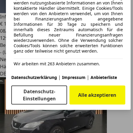
werden nutzungsbasierte Informationen an von Ihnen
kontaktierte Händler übermittelt. Einige Cookies/Tools
werden von den Anbietern verwendet, um von Ihnen
Infiniti QX80
5.6L V8 LUXE/7-Sitzer/360/BOSE/SHZ/LHZ/R20
bei Finanzierungsanfragen angegebene
€ 16.950
Informationen für 30 Tage zu speichern und
innerhalb dieses Zeitraums automatisch für die
08/2020
Befüllung neuer Finanzierungsanfragen
129.207 km
wiederzuverwenden. Ohne die Verwendung solcher
Benzin
Cookies/Tools können solche erweiterten Funktionen
ganz oder teilweise nicht genutzt werden.
- (l/100 km)
Neu
Wir arbeiten mit 263 Anbietern zusammen.
Händler
DE 56744
|
|
Datenschutzerklärung
Impressum
Anbieterliste
Datenschutz-
Alle akzeptieren
Einstellungen