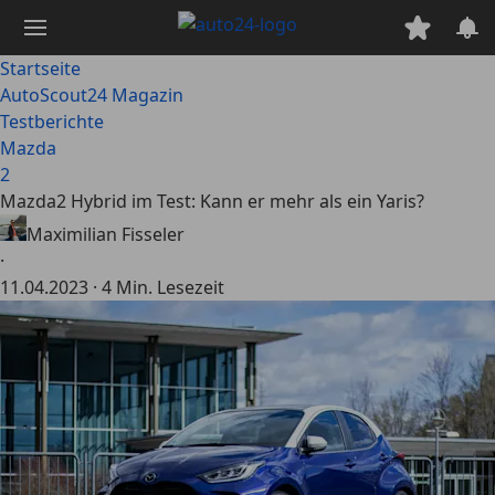
Zum
Hauptinhalt
springen
Startseite
AutoScout24 Magazin
Testberichte
Mazda
2
Mazda2 Hybrid im Test: Kann er mehr als ein Yaris?
Maximilian Fisseler
·
11.04.2023
·
4 Min. Lesezeit