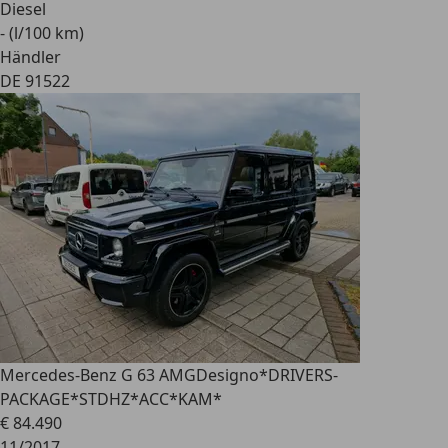
Diesel
- (l/100 km)
Händler
DE 91522
Mercedes-Benz G 63 AMG
Designo*DRIVERS-
PACKAGE*STDHZ*ACC*KAM*
€ 84.490
11/2017