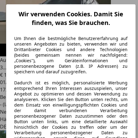
Wir verwenden Cookies. Damit Sie
finden, was Sie brauchen.
Um Ihnen die bestmögliche Benutzererfahrung auf
unseren Angeboten zu bieten, verwenden wir und
Drittanbieter Cookies und andere Technologien
(beides gemeinsam nennen wir nachfolgend:
Audi RS6
-X Avant 1 of 30 ABT Sondermodell 760PS 920Nm
„Cookies"), um Geräteinformationen und
personenbezogene Daten (z.B. IP Adressen) zu
3...
speichern und darauf zuzugreifen.
€ 194.850
1
01/2025
Dadurch ist es möglich, personalisierte Werbung
entsprechend Ihren Interessen auszuspielen, unser
17.250 km
Angebot zu optimieren und dessen Verwendung zu
Benzin
analysieren. Klicken Sie den Button unten rechts, um
- (l/100 km)
dem Einsatz von einwilligungspflichten Cookies und
der damit verbundenen Verarbeitung
Neu
personenbezogener Daten zuzustimmen oder den
Händler
Button unten links, um eine detaillierte Auswahl
DE 53340
hinsichtlich der Cookies zu treffen oder um der
Verarbeitung personenbezogener Daten zu