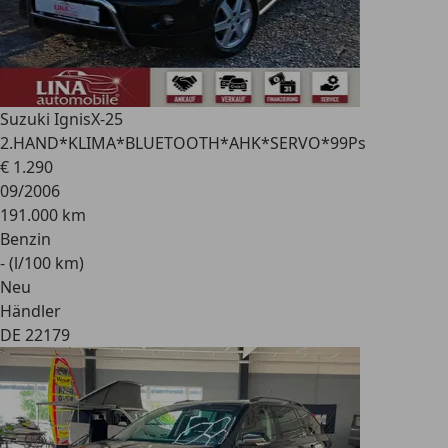
Suzuki Ignis
X-25
2.HAND*KLIMA*BLUETOOTH*AHK*SERVO*99Ps
€ 1.290
09/2006
191.000 km
Benzin
- (l/100 km)
Neu
Händler
DE 22179