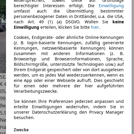
widersprechen, soweit diese auf Grundlage
berechtigter Interessen erfolgt. Die
Einwilligung
umfasst auch die Übermittlung bestimmter
personenbezogener Daten in Drittländer, u.a. die USA,
nach Art. 49 (1) (a) DSGVO. Wollen Sie
keine
Einwilligung
erteilen, klicken Sie bitte
hier
.
Cookies, Endgeräte- oder ähnliche Online-Kennungen
(z. B. login-basierte Kennungen, zufällig generierte
Kennungen, netzwerkbasierte Kennungen) können
zusammen mit anderen Informationen (z. B.
Browsertyp und Browserinformationen, Sprache,
Bildschirmgröße, unterstützte Technologien usw.) auf
Ihrem Endgerät gespeichert oder von dort ausgelesen
werden, um es jedes Mal wiederzuerkennen, wenn es
SEAT Ibiza
Ibiza 1.2 Style 2-Hand
eine App oder einer Webseite aufruft. Dies geschieht
€ 4.599
für einen oder mehrere der hier aufgeführten
05/2014
Verarbeitungszwecke.
99.214 km
Sie können Ihre Präferenzen jederzeit anpassen und
Benzin
erteilte Einwilligungen widerrufen, indem Sie in
unserer Datenschutzerklärung den Privacy Manager
5,9 l/100 km (komb.)
besuchen.
Neu
Händler
Zwecke