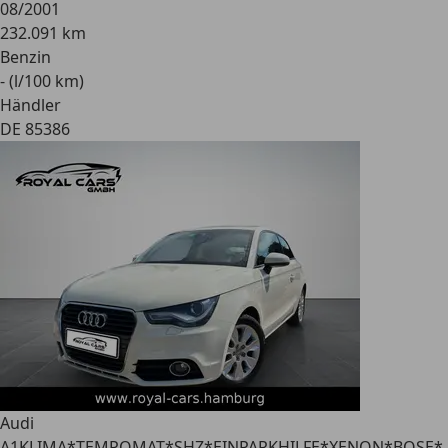
08/2001
232.091 km
Benzin
- (l/100 km)
Händler
DE 85386
Audi
A1
KLIMA*TEMPOMAT*SHZ*EINPARKHILFE*XENON*BOSE*