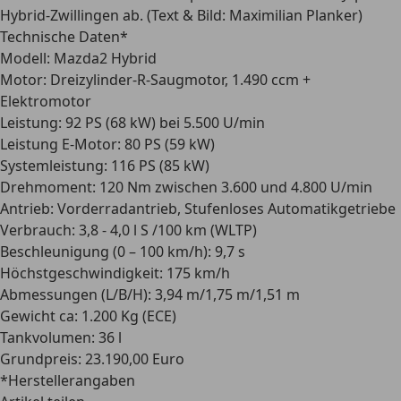
Hybrid-Zwillingen ab. (Text & Bild: Maximilian Planker)
Technische Daten*
Modell:
Mazda2 Hybrid
Motor:
Dreizylinder-R-Saugmotor, 1.490 ccm +
Elektromotor
Leistung:
92 PS (68 kW) bei 5.500 U/min
Leistung E-Motor:
80 PS (59 kW)
Systemleistung:
116 PS (85 kW)
Drehmoment:
120 Nm zwischen 3.600 und 4.800 U/min
Antrieb:
Vorderradantrieb, Stufenloses Automatikgetriebe
Verbrauch:
3,8 - 4,0 l S /100 km (WLTP)
Beschleunigung (0 – 100 km/h):
9,7 s
Höchstgeschwindigkeit:
175 km/h
Abmessungen (L/B/H):
3,94 m/1,75 m/1,51 m
Gewicht ca:
1.200 Kg (ECE)
Tankvolumen:
36 l
Grundpreis:
23.190,00 Euro
*Herstellerangaben