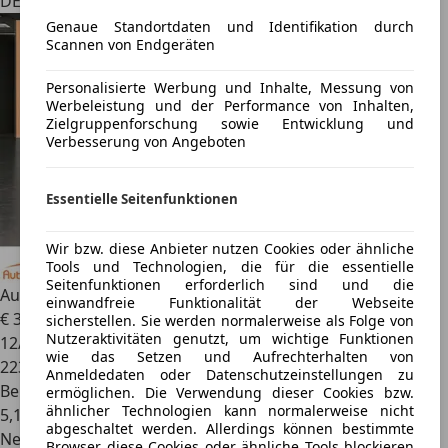
DE 99869
Genaue Standortdaten und Identifikation durch
Scannen von Endgeräten
Personalisierte Werbung und Inhalte, Messung von
Werbeleistung und der Performance von Inhalten,
Zielgruppenforschung sowie Entwicklung und
Verbesserung von Angeboten
Essentielle Seitenfunktionen
Wir bzw. diese Anbieter nutzen Cookies oder ähnliche
Tools und Technologien, die für die essentielle
Seitenfunktionen erforderlich sind und die
Audi A1
1.2 attraction*Klima*
einwandfreie Funktionalität der Webseite
€ 3.980
sicherstellen. Sie werden normalerweise als Folge von
Nutzeraktivitäten genutzt, um wichtige Funktionen
12/2012
wie das Setzen und Aufrechterhalten von
223.000 km
Anmeldedaten oder Datenschutzeinstellungen zu
Benzin
ermöglichen. Die Verwendung dieser Cookies bzw.
ähnlicher Technologien kann normalerweise nicht
5,1 l/100 km (komb.)
abgeschaltet werden. Allerdings können bestimmte
Neu
Browser diese Cookies oder ähnliche Tools blockieren