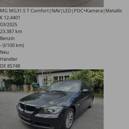
MG MG3
1.5 T Comfort|NAV|LED|PDC+Kamera|Metallic
€ 12.440
1
03/2025
23.387 km
Benzin
- (l/100 km)
Neu
Händler
DE 85748