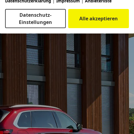
|
|
Datenschutzerklärung
Impressum
Anbieterliste
chtgangautomatik und Allradantrieb angeboten. Der Diesel
h senken soll.
Datenschutz-
Alle akzeptieren
Einstellungen