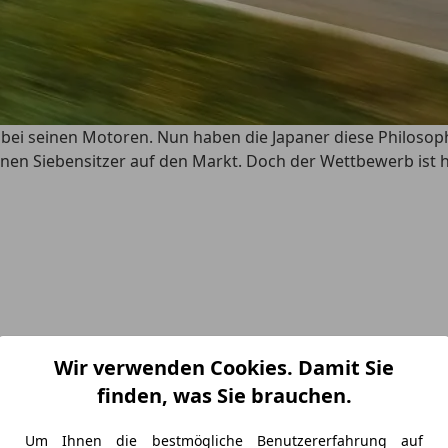
ip“ bei seinen Motoren. Nun haben die Japaner diese Philo
nen Siebensitzer auf den Markt. Doch der Wettbewerb ist hä
Wir verwenden Cookies. Damit Sie
3-Liter-Diesel
|
Fahreindruck
|
Infotainment
|
Erstes Fazit
finden, was Sie brauchen.
Um Ihnen die bestmögliche Benutzererfahrung auf