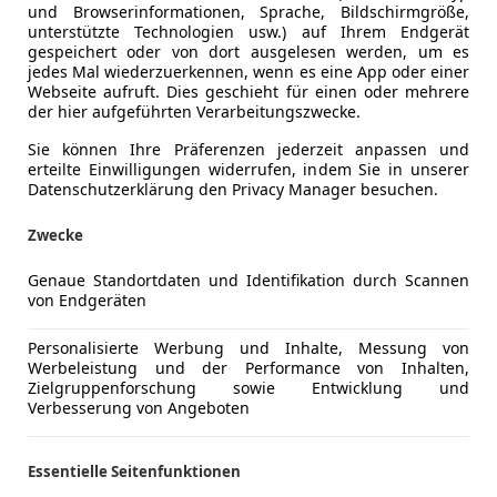
und Browserinformationen, Sprache, Bildschirmgröße,
unterstützte Technologien usw.) auf Ihrem Endgerät
gespeichert oder von dort ausgelesen werden, um es
jedes Mal wiederzuerkennen, wenn es eine App oder einer
Webseite aufruft. Dies geschieht für einen oder mehrere
der hier aufgeführten Verarbeitungszwecke.
Sie können Ihre Präferenzen jederzeit anpassen und
erteilte Einwilligungen widerrufen, indem Sie in unserer
Datenschutzerklärung den Privacy Manager besuchen.
Zwecke
Genaue Standortdaten und Identifikation durch Scannen
rängt sich der Eindruck auf, große Fahrzeuge in Geländewag
von Endgeräten
ault Espace
, um nur einige zu nennen, buhlen um die Guns
n solches Fahrzeug im Angebot.
Personalisierte Werbung und Inhalte, Messung von
Werbeleistung und der Performance von Inhalten,
 zusätzlichen Sitzplätzen im Kofferraum (687–1.971 l) anfan
Zielgruppenforschung sowie Entwicklung und
 Sitzkonfigurationen – mit sechs und sieben Plätzen. In Re
Verbesserung von Angeboten
iner Herausforderung werden. Ganz so geräumig wie der et
sten Ausfahrt im Umland von München nicht zu sein, aber 
Essentielle Seitenfunktionen