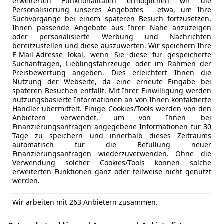
erweiterten Funktionalitäten ermöglichen wir die
Personalisierung unseres Angebotes - etwa, um Ihre
Suchvorgänge bei einem späteren Besuch fortzusetzen,
Ihnen passende Angebote aus Ihrer Nähe anzuzeigen
oder personalisierte Werbung und Nachrichten
bereitzustellen und diese auszuwerten. Wir speichern Ihre
E-Mail-Adresse lokal, wenn Sie diese für gespeicherte
Suchanfragen, Lieblingsfahrzeuge oder im Rahmen der
Preisbewertung angeben. Dies erleichtert Ihnen die
Nutzung der Webseite, da eine erneute Eingabe bei
späteren Besuchen entfällt. Mit Ihrer Einwilligung werden
nutzungsbasierte Informationen an von Ihnen kontaktierte
Händler übermittelt. Einige Cookies/Tools werden von den
Anbietern verwendet, um von Ihnen bei
Finanzierungsanfragen angegebene Informationen für 30
Tage zu speichern und innerhalb dieses Zeitraums
automatisch für die Befüllung neuer
Finanzierungsanfragen wiederzuverwenden. Ohne die
enraum – ab der Ausstattungslinie „Homura“ sogar mit Na
Verwendung solcher Cookies/Tools können solche
 kompakteren CX-60 (4,75 Meter), mit dem sich der Siebensit
erweiterten Funktionen ganz oder teilweise nicht genutzt
werden.
, dass der überwiegende Anteil der Kundschaft zum 327 Sys
-Käufer bislang für eine der beiden Diesel-Optionen entsch
Wir arbeiten mit 263 Anbietern zusammen.
d ändert, ist derweil nicht anzunehmen. Dafür ist der Reiz
 fahren zu können, für viele wohl zu groß. Anders als beim