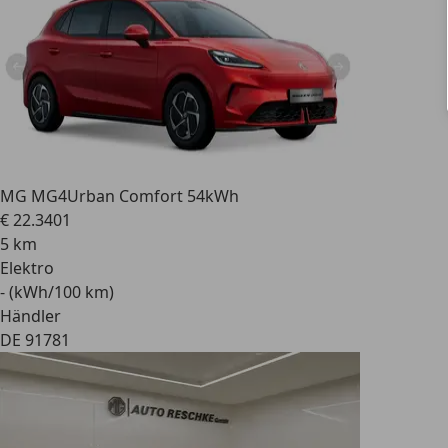
MG MG4
Urban Comfort 54kWh
€ 22.340
1
5 km
Elektro
- (kWh/100 km)
Händler
DE 91781