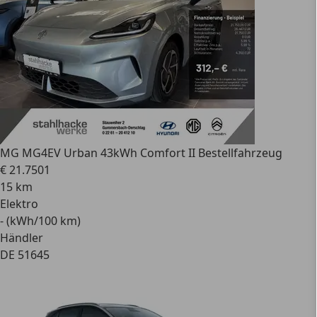
MG MG4
EV Urban 43kWh Comfort II Bestellfahrzeug
€ 21.750
1
15 km
Elektro
- (kWh/100 km)
Händler
DE 51645