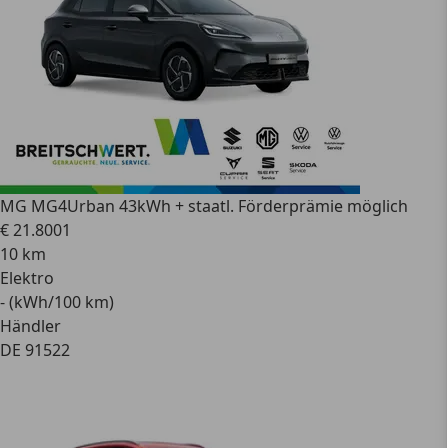
MG MG4
Urban 43kWh + staatl. Förderprämie möglich
€ 21.800
1
10 km
Elektro
- (kWh/100 km)
Händler
DE 91522