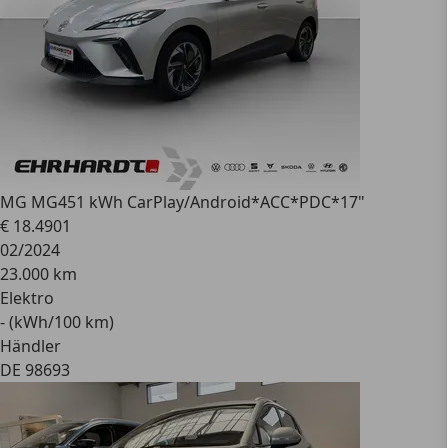
MG MG4
51 kWh CarPlay/Android*ACC*PDC*17"
€ 18.490
1
02/2024
23.000 km
Elektro
- (kWh/100 km)
Händler
DE 98693