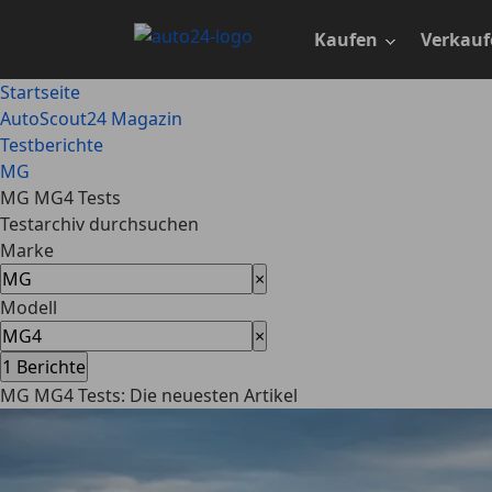
Zum
Hauptinhalt
Kaufen
Verkauf
springen
Startseite
AutoScout24 Magazin
Testberichte
MG
MG MG4 Tests
Testarchiv durchsuchen
Marke
×
Modell
×
1
Berichte
MG MG4 Tests: Die neuesten Artikel