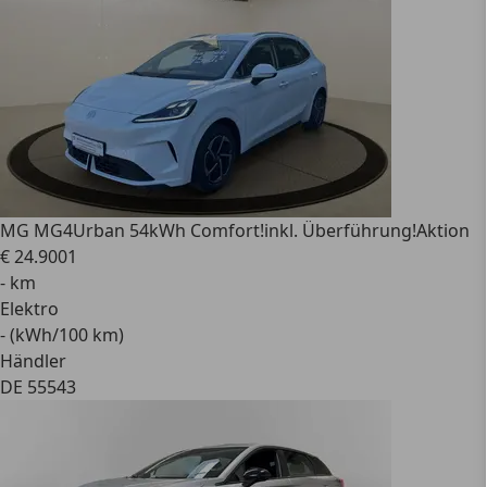
MG MG4
Urban 54kWh Comfort!inkl. Überführung!Aktion
€ 24.900
1
- km
Elektro
- (kWh/100 km)
Händler
DE 55543