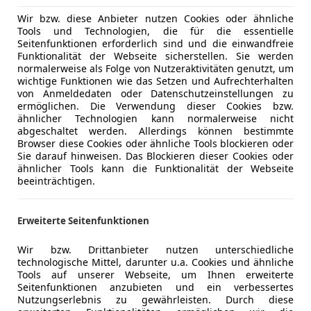
Wir bzw. diese Anbieter nutzen Cookies oder ähnliche
Tools und Technologien, die für die essentielle
 hat sich die Marke einen neuen Auftritt verpasst, mit sc
Seitenfunktionen erforderlich sind und die einwandfreie
Funktionalität der Webseite sicherstellen. Sie werden
normalerweise als Folge von Nutzeraktivitäten genutzt, um
wichtige Funktionen wie das Setzen und Aufrechterhalten
von Anmeldedaten oder Datenschutzeinstellungen zu
ermöglichen. Die Verwendung dieser Cookies bzw.
ähnlicher Technologien kann normalerweise nicht
abgeschaltet werden. Allerdings können bestimmte
Browser diese Cookies oder ähnliche Tools blockieren oder
Sie darauf hinweisen. Das Blockieren dieser Cookies oder
ähnlicher Tools kann die Funktionalität der Webseite
beeinträchtigen.
ickling
Erweiterte Seitenfunktionen
yle-Marke und Lifestyle-Fahrzeugklasse. Das SUV der BMW-To
Wir bzw. Drittanbieter nutzen unterschiedliche
eit.
technologische Mittel, darunter u.a. Cookies und ähnliche
Tools auf unserer Webseite, um Ihnen erweiterte
Seitenfunktionen anzubieten und ein verbessertes
Nutzungserlebnis zu gewährleisten. Durch diese
ickling