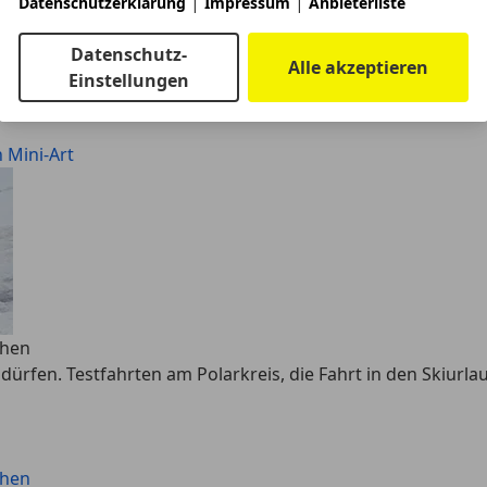
|
|
Datenschutzerklärung
Impressum
Anbieterliste
 Mini-Art
inige Nachahmer auf den Plan gerufen hat. Entsprechend w
Datenschutz-
Alle akzeptieren
Einstellungen
 Mini-Art
ehen
rfen. Testfahrten am Polarkreis, die Fahrt in den Skiurlau
ehen