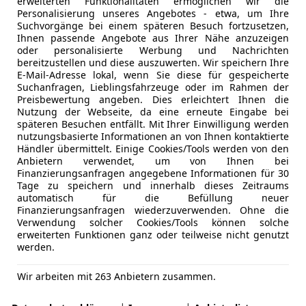
erweiterten Funktionalitäten ermöglichen wir die
Personalisierung unseres Angebotes - etwa, um Ihre
Suchvorgänge bei einem späteren Besuch fortzusetzen,
Ihnen passende Angebote aus Ihrer Nähe anzuzeigen
oder personalisierte Werbung und Nachrichten
bereitzustellen und diese auszuwerten. Wir speichern Ihre
E-Mail-Adresse lokal, wenn Sie diese für gespeicherte
Suchanfragen, Lieblingsfahrzeuge oder im Rahmen der
Preisbewertung angeben. Dies erleichtert Ihnen die
Nutzung der Webseite, da eine erneute Eingabe bei
späteren Besuchen entfällt. Mit Ihrer Einwilligung werden
 überhaupt“ - lautet ein von Alt-Komiker Otto (Waalkes) für
nutzungsbasierte Informationen an von Ihnen kontaktierte
Händler übermittelt. Einige Cookies/Tools werden von den
-Marktstrategie übertragen.
Anbietern verwendet, um von Ihnen bei
Finanzierungsanfragen angegebene Informationen für 30
Tage zu speichern und innerhalb dieses Zeitraums
automatisch für die Befüllung neuer
Finanzierungsanfragen wiederzuverwenden. Ohne die
Verwendung solcher Cookies/Tools können solche
erweiterten Funktionen ganz oder teilweise nicht genutzt
werden.
Wir arbeiten mit 263 Anbietern zusammen.