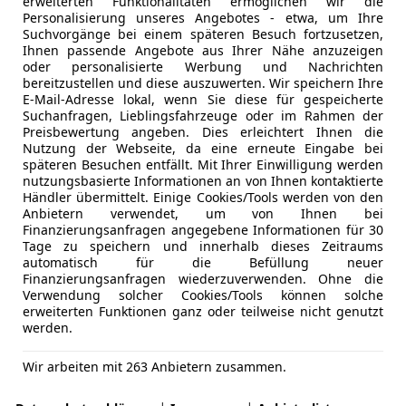
erweiterten Funktionalitäten ermöglichen wir die
Personalisierung unseres Angebotes - etwa, um Ihre
Suchvorgänge bei einem späteren Besuch fortzusetzen,
Ihnen passende Angebote aus Ihrer Nähe anzuzeigen
uem Plug-in Hybrid
Mitsubishi Eclipse Cross im ersten Test: S
oder personalisierte Werbung und Nachrichten
bereitzustellen und diese auszuwerten. Wir speichern Ihre
E-Mail-Adresse lokal, wenn Sie diese für gespeicherte
Suchanfragen, Lieblingsfahrzeuge oder im Rahmen der
Preisbewertung angeben. Dies erleichtert Ihnen die
Nutzung der Webseite, da eine erneute Eingabe bei
späteren Besuchen entfällt. Mit Ihrer Einwilligung werden
nutzungsbasierte Informationen an von Ihnen kontaktierte
Händler übermittelt. Einige Cookies/Tools werden von den
Anbietern verwendet, um von Ihnen bei
Finanzierungsanfragen angegebene Informationen für 30
Tage zu speichern und innerhalb dieses Zeitraums
automatisch für die Befüllung neuer
Finanzierungsanfragen wiederzuverwenden. Ohne die
Verwendung solcher Cookies/Tools können solche
erweiterten Funktionen ganz oder teilweise nicht genutzt
werden.
Wir arbeiten mit 263 Anbietern zusammen.