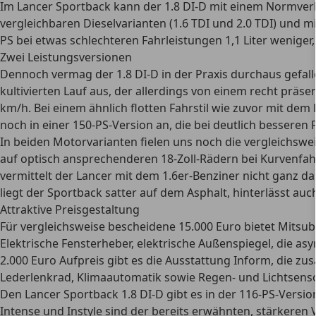
Im Lancer Sportback kann der 1.8 DI-D mit einem Normverb
vergleichbaren Dieselvarianten (1.6 TDI und 2.0 TDI) und 
PS bei etwas schlechteren Fahrleistungen 1,1 Liter weniger,
Zwei Leistungsversionen
Dennoch vermag der 1.8 DI-D in der Praxis durchaus gefa
kultivierten Lauf aus, der allerdings von einem recht präse
km/h. Bei einem ähnlich flotten Fahrstil wie zuvor mit dem 
noch in einer 150-PS-Version an, die bei deutlich besseren
In beiden Motorvarianten fielen uns noch die vergleichsw
auf optisch ansprechenderen 18-Zoll-Rädern bei Kurvenfah
vermittelt der Lancer mit dem 1.6er-Benziner nicht ganz d
liegt der Sportback satter auf dem Asphalt, hinterlässt a
Attraktive Preisgestaltung
Für vergleichsweise bescheidene 15.000 Euro bietet Mitsubi
Elektrische Fensterheber, elektrische Außenspiegel, die a
2.000 Euro Aufpreis gibt es die Ausstattung Inform, die zus
Lederlenkrad, Klimaautomatik sowie Regen- und Lichtsensor.
Den Lancer Sportback 1.8 DI-D gibt es in der 116-PS-Versi
Intense und Instyle sind der bereits erwähnten, stärkeren 