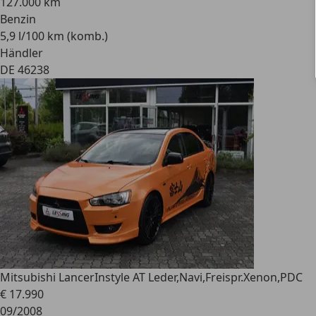
127.000 km
Benzin
5,9 l/100 km (komb.)
Händler
DE 46238
Mitsubishi Lancer
Instyle AT Leder,Navi,Freispr.Xenon,PDC
€ 17.990
09/2008