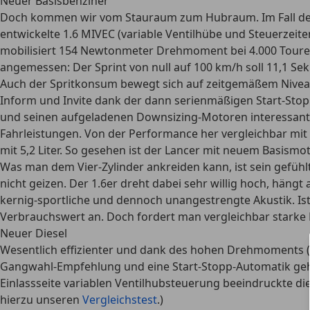
Neuer Basisbenziner
Doch kommen wir vom Stauraum zum Hubraum. Im Fall des neu
entwickelte 1.6 MIVEC (variable Ventilhübe und Steuerzei
mobilisiert 154 Newtonmeter Drehmoment bei 4.000 Touren.
angemessen: Der Sprint von null auf 100 km/h soll 11,1 Se
Auch der Spritkonsum bewegt sich auf zeitgemäßem Niveau.
Inform und Invite dank der dann serienmäßigen Start-Stop
und seinen aufgeladenen Downsizing-Motoren interessant. Al
Fahrleistungen. Von der Performance her vergleichbar mit d
mit 5,2 Liter. So gesehen ist der Lancer mit neuem Basism
Was man dem Vier-Zylinder ankreiden kann, ist sein gefühl
nicht geizen. Der 1.6er dreht dabei sehr willig hoch, häng
kernig-sportliche und dennoch unangestrengte Akustik. Ist 
Verbrauchswert an. Doch fordert man vergleichbar starke
Neuer Diesel
Wesentlich effizienter und dank des hohen Drehmoments (30
Gangwahl-Empfehlung und eine Start-Stopp-Automatik gehör
Einlassseite variablen Ventilhubsteuerung beeindruckte d
hierzu unseren
Vergleichstest
.)