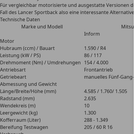
Für vergleichbar motorisierte und ausgestatte Versionen 
Fall des Lancer Sportback also eine interessante Alternat
Technische Daten
Marke und Modell
Mitsu
Inform
Motor
Hubraum (ccm) / Bauart
1.590 / R4
Leistung (kW / PS)
86 / 117
Drehmoment (Nm) / Umdrehungen
154 / 4.000
Antriebsart
Frontantrieb
Getriebeart
manuelles Fünf-Gang-
Abmessung und Gewicht
Länge/Breite/Höhe (mm)
4.585 / 1.760/ 1.505
Radstand (mm)
2.635
Wendekreis (m)
10
Leergewicht (kg)
1.300
Kofferraum (Liter)
288 - 1.349
Bereifung Testwagen
205 / 60 R 16