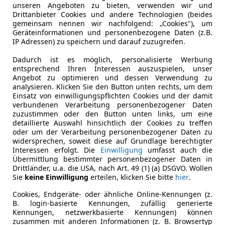
rauch von 5,3 Litern im Segmentvergleich allerdings keine
unseren Angeboten zu bieten, verwenden wir und
Drittanbieter Cookies und andere Technologien (beides
mit Bluemotion-Technology-Paket gerüstet beim Normverbrau
gemeinsam nennen wir nachfolgend: „Cookies"), um
 der sogar flottere 2.0 TDI ist immerhin noch um 0,9 Liter s
Geräteinformationen und personenbezogene Daten (z.B.
IP Adressen) zu speichern und darauf zuzugreifen.
llen. Neben dem fülligen Drehmoment und entsprechender D
Dadurch ist es möglich, personalisierte Werbung
nten Turbopfeifen begleitet wird. Den Sprint absolviert er i
entsprechend Ihren Interessen auszuspielen, unser
Lancer 1.6 zeigte der Bordcomputer recht erfreuliche 6,3 Lit
Angebot zu optimieren und dessen Verwendung zu
analysieren. Klicken Sie den Button unten rechts, um dem
 Fahrleistungen den gleichen Spritkonsum an den Tag legt.
Einsatz von einwilligungspflichten Cookies und der damit
eise komfortabel abgestimmten Fahrwerke positiv auf. Bei 
verbundenen Verarbeitung personenbezogener Daten
rten zu Höchstform auf, gab aber Unebenheiten in etwas un
zuzustimmen oder den Button unten links, um eine
detaillierte Auswahl hinsichtlich der Cookies zu treffen
as Kurvengaudi-Niveau, wirkt hier die Lenkung etwas ungena
oder um der Verarbeitung personenbezogener Daten zu
uch beim flotten Kurvenstrich einen ausgewogeneren Eindruc
widersprechen, soweit diese auf Grundlage berechtigter
Interessen erfolgt. Die
Einwilligung
umfasst auch die
Übermittlung bestimmter personenbezogener Daten in
shi den Lancer Sportback 1.6 in der namenlosen Basisaussta
Drittländer, u.a. die USA, nach Art. 49 (1) (a) DSGVO. Wollen
symmetrisch umlegbare Rückbank, der zweistufige Kofferrau
Sie
keine Einwilligung
erteilen, klicken Sie bitte
hier
.
ätzlich AS&G, Klimaanlage und CD-Radio bietet. Für nochmal 
Cookies, Endgeräte- oder ähnliche Online-Kennungen (z.
 Als jeweils einzig verfügbare Option kann man jeweils nur
B. login-basierte Kennungen, zufällig generierte
on ab 20.000 Euro in der bereits etwas üppigeren Ausstattu
Kennungen, netzwerkbasierte Kennungen) können
Version mit 150 PS vorbehalten, die zwischen 22.000 bis kn
zusammen mit anderen Informationen (z. B. Browsertyp