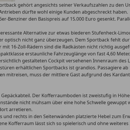
ortback gehört angesichts seiner Verkaufszahlen zu den U
n Antrieben dürfte wohl einige Kunden abgeschreckt haben.
er-Benziner den Basispreis auf 15.000 Euro gesenkt. Paralle
interessante Alternative zur etwas biederen Stufenheck-Li
ler optisch nicht ganz überzeugen. Dem Sportback fehlt d
mit 16-Zoll-Rädern sind die Radkästen nicht richtig ausgefü
ompaktklasse erstaunliche Fahrzeuglänge von fast 4,60 Meter
ichtlich gestalteten Cockpit versehenen Innenraum des Lan
iegstüren erhältlichen Sportbacks ist grandios. Passagiere
nten mitreisen, muss der mittlere Gast aufgrund des Kard
s Gepäckabteil. Der Kofferraumboden ist zweistufig in Höhe 
nstände nicht mühsam über eine hohe Schwelle gewuppt w
rt arretieren.
nks und rechts in den Seitenwänden platzierte Hebel zum Er
ene Kofferraum lässt sich so spielerisch und ohne weiteres