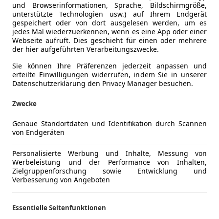
und Browserinformationen, Sprache, Bildschirmgröße,
des VW Golf muss man übrigens mehrere tausend Euro mehr z
unterstützte Technologien usw.) auf Ihrem Endgerät
ive und nunmehr auch eine breitere Motorenpalette und eine
gespeichert oder von dort ausgelesen werden, um es
jedes Mal wiederzuerkennen, wenn es eine App oder einer
Webseite aufruft. Dies geschieht für einen oder mehrere
bishi Lancer Sportback 1.6
Mitsub
der hier aufgeführten Verarbeitungszwecke.
Inform
Sie können Ihre Präferenzen jederzeit anpassen und
erteilte Einwilligungen widerrufen, indem Sie in unserer
1.798 / R4
Datenschutzerklärung den Privacy Manager besuchen.
85 / 116
300 / 2.000 - 2.5
Zwecke
Frontantrieb
Genaue Standortdaten und Identifikation durch Scannen
Getriebe
manuelles Fünf-
von Endgeräten
4.585 / 1.760/ 1.
Personalisierte Werbung und Inhalte, Messung von
2.635
Werbeleistung und der Performance von Inhalten,
Zielgruppenforschung sowie Entwicklung und
10
Verbesserung von Angeboten
1.480
288 - 1.349
205 / 60 R 16
Essentielle Seitenfunktionen