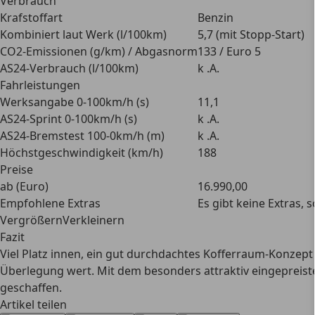
Verbrauch
Krafstoffart
Benzin
Kombiniert laut Werk (l/100km)
5,7 (mit Stopp-Start)
CO2-Emissionen (g/km) / Abgasnorm
133 / Euro 5
AS24-Verbrauch (l/100km)
k .A.
Fahrleistungen
Werksangabe 0-100km/h (s)
11,1
AS24-Sprint 0-100km/h (s)
k .A.
AS24-Bremstest 100-0km/h (m)
k .A.
Höchstgeschwindigkeit (km/h)
188
Preise
ab (Euro)
16.990,00
Empfohlene Extras
Es gibt keine Extras,
VergrößernVerkleinern
Fazit
Viel Platz innen, ein gut durchdachtes Kofferraum-Konzept
Überlegung wert. Mit dem besonders attraktiv eingepreiste
geschaffen.
Artikel teilen