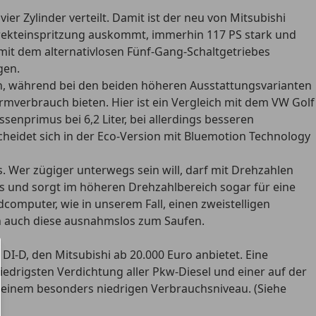
 Zylinder verteilt. Damit ist der neu von Mitsubishi
irekteinspritzung auskommt, immerhin 117 PS stark und
mit dem alternativlosen Fünf-Gang-Schaltgetriebes
gen.
zen, während bei den beiden höheren Ausstattungsvarianten
mverbrauch bieten. Hier ist ein Vergleich mit dem VW Golf
enprimus bei 6,2 Liter, bei allerdings besseren
scheidet sich in der Eco-Version mit Bluemotion Technology
. Wer zügiger unterwegs sein will, darf mit Drehzahlen
 Gas und sorgt im höheren Drehzahlbereich sogar für eine
computer, wie in unserem Fall, einen zweistelligen
en auch diese ausnahmslos zum Saufen.
I-D, den Mitsubishi ab 20.000 Euro anbietet. Eine
drigsten Verdichtung aller Pkw-Diesel und einer auf der
t einem besonders niedrigen Verbrauchsniveau. (Siehe