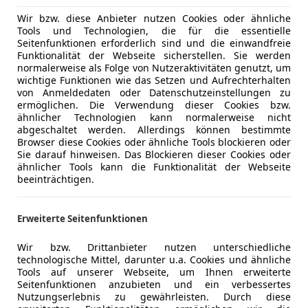
Diesel
Wir bzw. diese Anbieter nutzen Cookies oder ähnliche
Tools und Technologien, die für die essentielle
5,3 (mit Stopp-St
Seitenfunktionen erforderlich sind und die einwandfreie
139 / Euro 5
Funktionalität der Webseite sicherstellen. Sie werden
k .A.
normalerweise als Folge von Nutzeraktivitäten genutzt, um
wichtige Funktionen wie das Setzen und Aufrechterhalten
von Anmeldedaten oder Datenschutzeinstellungen zu
10,6
ermöglichen. Die Verwendung dieser Cookies bzw.
k .A.
ähnlicher Technologien kann normalerweise nicht
abgeschaltet werden. Allerdings können bestimmte
k .A.
Browser diese Cookies oder ähnliche Tools blockieren oder
189
Sie darauf hinweisen. Das Blockieren dieser Cookies oder
ähnlicher Tools kann die Funktionalität der Webseite
beeinträchtigen.
19.990,00
 sondern ausschließlich Ausstattungspakete.
Es gibt keine Ex
Erweiterte Seitenfunktionen
Wir bzw. Drittanbieter nutzen unterschiedliche
 und im Vergleich zum Golf bemerkenswert günstige Preise –
technologische Mittel, darunter u.a. Cookies und ähnliche
n Einstiegsmodell 1.6 und den beiden Dieselversionen des 
Tools auf unserer Webseite, um Ihnen erweiterte
Seitenfunktionen anzubieten und ein verbessertes
Nutzungserlebnis zu gewährleisten. Durch diese