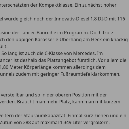
nterschätzten der Kompaktklasse. Ein zunächst hoher
l wurde gleich noch der Innovativ-Diesel 1.8 DI-D mit 116
mousine der Lancer-Baureihe im Programm. Doch trotz
urch den üppigen Karosserie-Überhang am Heck ein knackig
llt.
. So lang ist auch die C-Klasse von Mercedes. Im
cer ist deshalb das Platzangebot fürstlich. Vor allem die
 ab 1,80 Meter Körperlänge kommen allerdings dem
antunnels zudem mit geringer Fußraumtiefe klarkommen,
verstellbar und so in der oberen Position mit der
erden. Braucht man mehr Platz, kann man mit kurzem
weitern der Stauraumkapazität. Einmal kurz ziehen und ein
 Zutun von 288 auf maximal 1.349 Liter vergrößern.