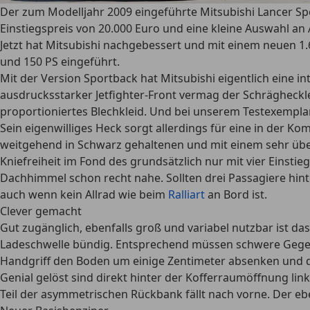
Der zum Modelljahr 2009 eingeführte Mitsubishi Lancer Sp
Einstiegspreis von 20.000 Euro und eine kleine Auswahl a
Jetzt hat Mitsubishi nachgebessert und mit einem neuen 1.6
und 150 PS eingeführt.
Mit der Version Sportback hat Mitsubishi eigentlich eine 
ausdrucksstarker Jetfighter-Front vermag der Schrägheck
proportioniertes Blechkleid. Und bei unserem Testexemplar 
Sein eigenwilliges Heck sorgt allerdings für eine in der K
weitgehend in Schwarz gehaltenen und mit einem sehr übers
Kniefreiheit im Fond des grundsätzlich nur mit vier Einst
Dachhimmel schon recht nahe. Sollten drei Passagiere hi
auch wenn kein Allrad wie beim
Ralliart
an Bord ist.
Clever gemacht
Gut zugänglich, ebenfalls groß und variabel nutzbar ist da
Ladeschwelle bündig. Entsprechend müssen schwere Gege
Handgriff den Boden um einige Zentimeter absenken und do
Genial gelöst sind direkt hinter der Kofferraumöffnung li
Teil der asymmetrischen Rückbank fällt nach vorne. Der eb