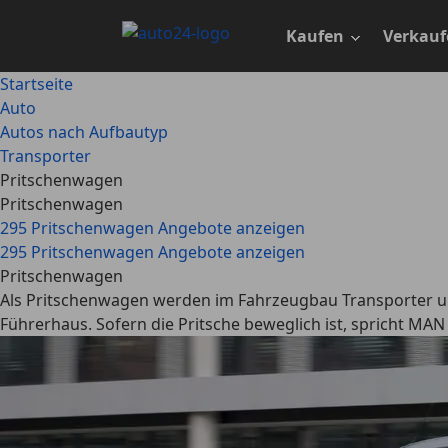
Zum
Hauptinhalt
Kaufen
Verkauf
springen
Startseite
Auto
Autos nach Aufbautyp
Transporter
Pritschenwagen
Pritschenwagen
295 Pritschenwagen Angebote anzeigen
295 Pritschenwagen Angebote anzeigen
Pritschenwagen
Als Pritschenwagen werden im Fahrzeugbau Transporter und 
Führerhaus. Sofern die Pritsche beweglich ist, spricht MAN