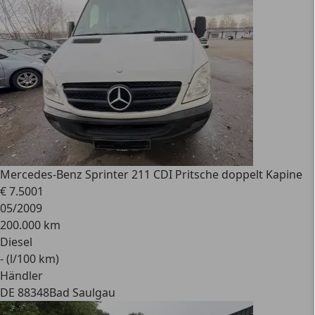
Mercedes-Benz
Sprinter 211 CDI Pritsche doppelt Kapine
€ 7.500
1
05/2009
200.000 km
Diesel
- (l/100 km)
Händler
DE 88348
Bad Saulgau