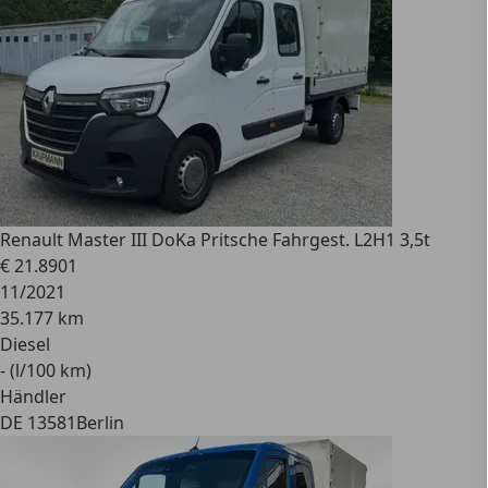
Renault
Master III DoKa Pritsche Fahrgest. L2H1 3,5t
€ 21.890
1
11/2021
35.177 km
Diesel
- (l/100 km)
Händler
DE 13581
Berlin