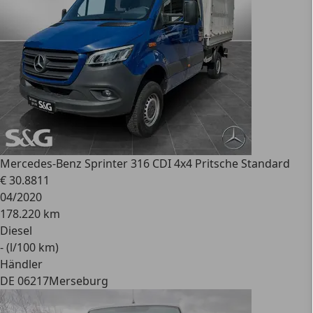
Mercedes-Benz
Sprinter 316 CDI 4x4 Pritsche Standard
€ 30.881
1
04/2020
178.220 km
Diesel
- (l/100 km)
Händler
DE 06217
Merseburg