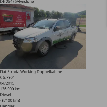
DE 25486
Alveslohe
Fiat
Strada Working Doppelkabine
€ 5.790
1
04/2015
136.000 km
Diesel
- (l/100 km)
Händler