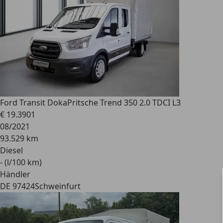
Ford
Transit DokaPritsche Trend 350 2.0 TDCI L3
€ 19.390
1
08/2021
93.529 km
Diesel
- (l/100 km)
Händler
DE 97424
Schweinfurt